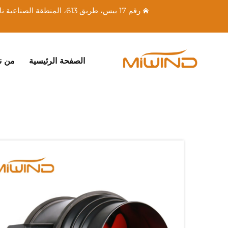
رقم 17 بيس، طريق 613، المنطقة الصناعية نانشا، دانزاو، نانهاي، فوشان، قوانغدونغ، الصين. الرمز البريدي: 528216
الصفحة الرئيسية
من ن