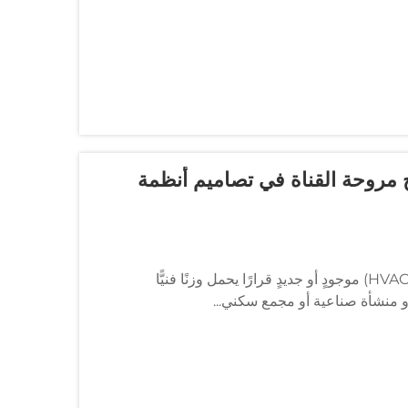
ج مروحة القناة في تصاميم أنظمة
يُعد دمج مروحة قناة في تصميم نظام تدفئة وتهوية وتكييف هواء (HVAC) موجودٍ أو جديدٍ قرارًا يحمل وزنًا فنيًّا
 أو منشأة صناعية أو مجمع سكني...