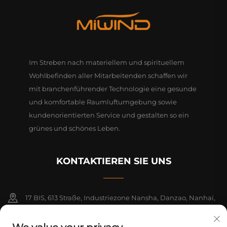
Im Streben nach materiellem und spirituellem
Wohlbefinden aller Mitarbeitenden schaffen wir
mit branchenführender Technologie eine gesunde
und komfortable Raumluftumgebung sowie
kundenorientierten Service und gestalten so ein
grünes und schönes Leben.
KONTAKTIEREN SIE UNS
17 BIS, 613 Straße, Industriezone Nansha, Danzao, Nanhai,
Foshan, Guangdong, China. PLZ 528216