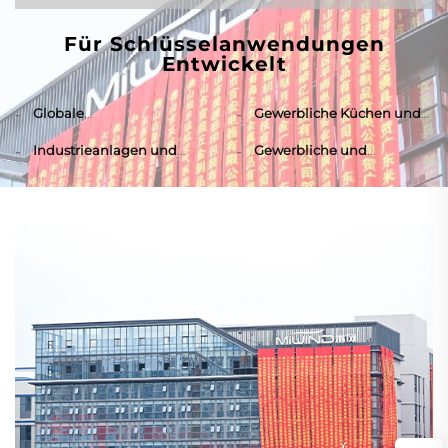
Für Schlüsselanwendungen
Entwickelt
Globale
Gewerbliche Küchen und
Markenpartnerschaften
HLK-Systeme
Industrieanlagen und
Gewerbliche und
Lagerhallen
Einzelhandelseingänge