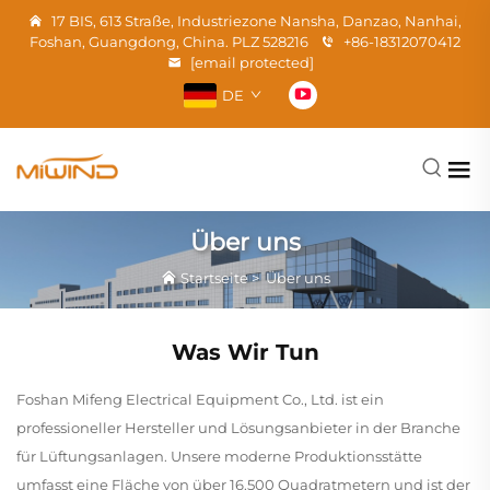
17 BIS, 613 Straße, Industriezone Nansha, Danzao, Nanhai,
Foshan, Guangdong, China. PLZ 528216
+86-18312070412
[email protected]
DE
Über uns
Startseite
>
Über uns
Was Wir Tun
Foshan Mifeng Electrical Equipment Co., Ltd. ist ein
professioneller Hersteller und Lösungsanbieter in der Branche
für Lüftungsanlagen. Unsere moderne Produktionsstätte
umfasst eine Fläche von über 16.500 Quadratmetern und ist der