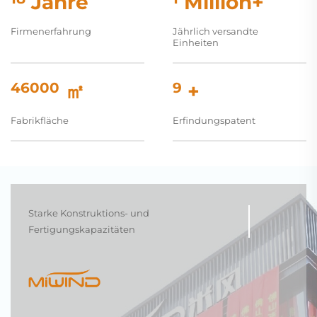
Jahre
Million+
Firmenerfahrung
Jährlich versandte
Einheiten
50000
㎡
10
+
Fabrikfläche
Erfindungspatent
Starke Konstruktions- und
Fertigungskapazitäten