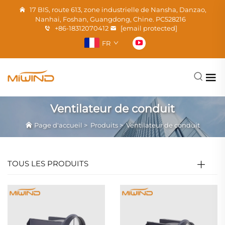
17 BIS, route 613, zone industrielle de Nansha, Danzao,
Nanhai, Foshan, Guangdong, Chine. PC528216
+86-18312070412
[email protected]
FR
Ventilateur de conduit
Page d'accueil
>
Produits
>
Ventilateur de conduit
TOUS LES PRODUITS