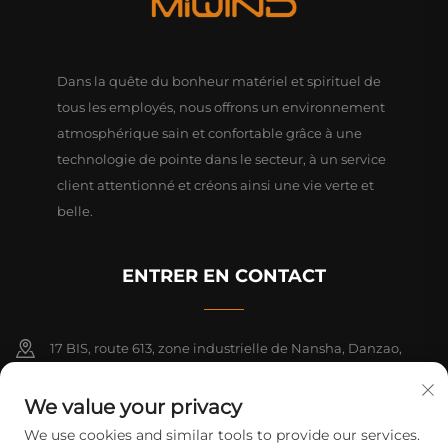
Dans la quête du bonheur matériel et spirituel de
tous les employés, nous offrons un environnement
atmosphérique sain et confortable grâce à une
technologie de pointe dans le secteur, à un service
client attentionné et créons ainsi une vie verte et
belle.
ENTRER EN CONTACT
17 BIS, route 613, zone industrielle de Nansha, Danzao,
Nanhai, Foshan, Guangdong, Chine. PC528216
We value your privacy
+86-18312070412
We use cookies and similar tools to provide our services.