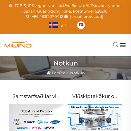
17 BIS, 613 vegur, Nansha iðnaðarsvæði, Danzao, Nanhai,
Foshan, Guangdong, Kína. Póstnúmer 528216
+86-18312070412
[email protected]
IS
Notkun
Forsíða
>
Notkun
Samstarfsaðilar við
Viðskiptakökur og
heimsþjónustu
HVAC