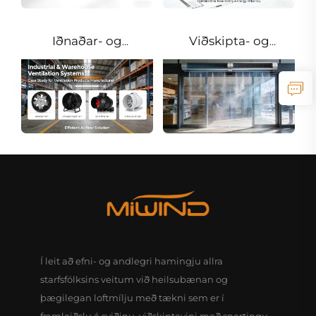
Iðnaðar- og
Viðskipta- og
vistunarsvæði
verslunargöng
Í leit að efni- og andlegri hamingju allra
starfsfólksins veitum við heilsubænan og
þægilegan loftmílju með tækni sem er í