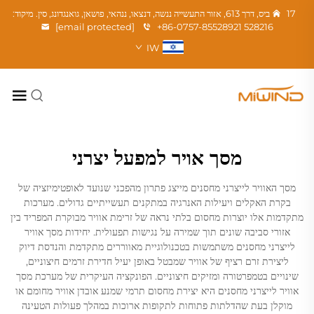
17 ביס, דרך 613, אזור התעשייה ננשה, דנצאו, ננהאי, פושאן, גואנגדונג, סין. מיקוד:
[email protected]
+86-0757-85528921
528216
IW
מסך אויר למפעל יצרני
מסך האוויר לייצרני מחסנים מייצג פתרון מהפכני שנועד לאופטימיזציה של
בקרת האקלים ויעילות האנרגיה במתקנים תעשייתיים גדולים. מערכות
מתקדמות אלו יוצרות מחסום בלתי נראה של זרימת אוויר מבוקרת המפריד בין
אזורי סביבה שונים תוך שמירה על נגישות תפעולית. יחידות מסך אוויר
לייצרני מחסנים משתמשות בטכנולוגיית מאווררים מתקדמת והנדסת דיוק
ליצירת זרם רציף של אוויר שמבטל באופן יעיל חדירת זרמים חיצוניים,
שינויים בטמפרטורה ומזיקים חיצוניים. הפונקציה העיקרית של מערכת מסך
אוויר לייצרני מחסנים היא יצירת מחסום תרמי שמנע אובדן אוויר מחומם או
מוקלן בעת שהדלתות פתוחות לתקופות ארוכות במהלך פעולות הטעינה