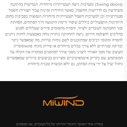
(Swing doors) ומערכות גישה תעשייתיות מיוחדות. הגמישות בהתקנה
משתרעת גם לדרישות החשמל, כאשר היחידות זמינות עבור תצורות חשמל
סטנדרטיות וכן למערכות חשמל תעשייתיות מיוחדות הנפוצות בסביבות מחסן.
היתרונות התפעוליים כוללים שיפור זרימת התנועה דרך הפתחים, הפחתת
זמני ההמתנה לעובדים ולציוד, והסרת מחסומים פיזיים שעלולים לפגוע
בהליכים להצלטה חירום. גישה לתחזוקה נותרת נוחה באמצעות לוחות ניתנים
להסרה ומקומי רכיבים שמתוכננים לשם נוחות שירות, מה שמאפשר ניקוי
ובדיקה שגרתיים ללא צורך בכלים מיוחדים או פירוק מקיף. פилוסופיית
העיצוב של מסך האוויר ליצרני מסכי אוויר למחסנים ממקדת את הקלה על
המשתמש, עם בקרים אינטואיטיביים ומציינים בביצועים ברורים שמאפשרים
ניהול יעיל על ידי צוות המתקן, גם ללא הכשרה טכנית מיוחדת.
במרוץ אחר האושר החומרי והרוחני של כל העובדים, אנו מספקים