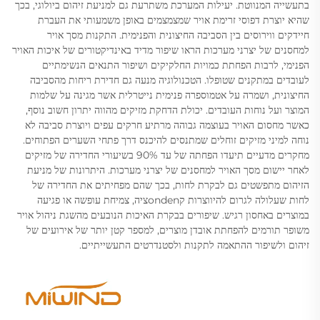
בתעשייה המנווטת. יעילות המערכת משתרעת גם למניעת זיהום ביולוגי, בכך
שהיא יוצרת דפוסי זרימת אויר שמצמצמים באופן משמעותי את העברת
חיידקים ווירוסים בין הסביבה החיצונית והפנימית. התקנות מסך אויר
למחסנים של יצרני מערכות הראו שיפור מדיד באינדיקטורים של איכות האויר
הפנימי, לרבות הפחתת כמויות החלקיקים ושיפור התנאים הנשימתיים
לעובדים במתקנים שטופלו. הטכנולוגיה מנעה גם חדירת ריחות מהסביבה
החיצונית, ושמרה על אטמוספרה פנימית נייטרלית אשר מגינה על שלמות
המוצר ועל נוחות העובדים. יכולת הדחקת מזיקים מהווה יתרון חשוב נוסף,
כאשר מחסום האויר בעוצמה גבוהה מרתיע חרקים עפים ויוצרת סביבה לא
נוחה למיני מזיקים זוחלים שמתנסים להיכנס דרך פתחי השערים הפתוחים.
מחקרים מדעיים תיעדו הפחתה של עד 90% בשיעורי החדירה של מזיקים
לאחר יישום מסך האויר למחסנים של יצרני מערכות. היתרונות של מניעת
הזיהום מתפשטים גם לבקרת לחות, בכך שהם מפחיתים את החדירה של
לחות שעלולה לגרום להיווצרות קondenציה, צמיחת עופשה או פגיעה
במוצרים באחסון רגיש. שיפורים בבקרת האיכות הנובעים מהשגת ניהול אויר
משופר תורמים להפחתת אובדן מוצרים, למספר קטן יותר של אירועים של
זיהום ולשיפור ההתאמה לתקנות ולסטנדרטים התעשייתיים.