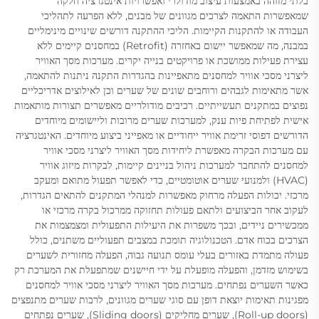
בלתי מזוהה באמצעות עיצוב מודולרי ואפשרויות אינטגרציה חלקה
שמאפשרות התאמה לצרכים מגוונים של מבנים, ללא הפרעה לתהליכי
העבודה או להתקנות הקיימות. הליכי ההתקנה דורשים שינויים מינימליים
במבנה, מה שמאפשר יישום באחזרה (Retrofit) במחסנים קיימים ללא
עצירת פעילות ממושכת או פרויקטים בנייה יקרים. מערכות מסך האוויר
ליצרני מסכי אוויר למחסנים מתאפיינות בהגדרות התקנה ניתנות להתאמה,
אשר מתאימות לגבהים ורוחבים שונים של שערים וכן לאילוצים אדריכליים
נפוצים במתקנים תעשייתיים. רכיבים מודולריים מאפשרים תצורות מותאמות
אישית לפתיחת פיות ענק, למערכות שערים מרובות וליישומים מיוחדים
הדורשים דפוסי זרימת אוויר ייחודיים או מאפייני ביצוע מיוחדים. האינטגרציה
עם מערכות הבקרה מאפשרת ליחידות מסך האוויר ליצרני מסכי אוויר
למחסנים להתחבר למערכות ניהול בניינים קיימות, לבקרות מיזוג אוויר
(HVAC) ולמנועי שערים אוטומטיים, כדי לאפשר תפעול מתואם ומעקב
מרכזי. יכולות הפעלה מרחוק מאפשרות למנהלי המתקנים להתאים הגדרות,
לעקוב אחר הביצועים ולתאם פעולות תחזוקה ממרכול בקרה מרכזי או
ממכשירים ניידים, ובכך משפרות את היעילות התפעולית ומצמצמות את
הצרכים בכוח אדם. הטכנולוגיה תומכת במצבים תפעוליים משתנים, כולל
פעולה מתמדת באזורים בעלי עומס תנועה גבוה, הפעלה מחזורית לשערים
בשימוש מזדמן, והפעלה מופעלת על ידי חיישנים שמתפעלת את המערכת רק
כאשר השערים נפתחים. מערכות מסך האוויר ליצרני מסכי אוויר למחסנים
מפגינות תאימות יוצאת דופן עם סוגי שערים מגוונים, לרבות שערים מתנפצים
(Roll-up doors), שערים מחליקים (Sliding doors), שערים נפתחים