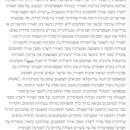
שליטה מושלמת בזרימת האוויר ובניהול הטמפרטורה. העיצוב של מסך האוויר
ליצרני מסכי אוויר למחסנים כולל פיות מעוצבות بدיקדוק ותאי הפצת אוויר
שמייצרים תבניות זרימת אוויר אחידות לאורך כל פתח הדלת, מה שמבטיח
יעילות עקיבה קבועה של המחסום ללא תלות בתנאי מזג האוויר החיצוניים או
בדרישות הטמפרטורה הפנימיות. טכנולוגיית נסורים מתקדמת מודדת באופן
רציף את תנאי הסביבה ומסתגלת אוטומטית למהירות המפוח וכיוון זרימת
האוויר כדי לשמור על הפרדה אופטימלית בין הסביבה הפנימית לחיצונית.
פעילות חכמה זו משמעה שמערכת מסך האוויר ליצרני מסכי אוויר למחסנים
עובדת קשה יותר בתנאי מזג אוויר קיצוניים ומצמצמת את צריכת האנרגיה
בתקופות מתונות, מה שמקסם את היעילות לאורך דרישות تشغול משתנות.
יכולות בקרת האקלים עוברות את ניהול הטמפרטורה הבסיסי וכוללות גם
ספיגת לחות ושיפור איכות האוויר, מה שיוצר תנאים יציבים לאחסון
שמאפשרים הגנה על המלאי ומביאים לצמצום עומס על מערכות ה- HVAC.
תכונות ניטור האנרגיה מספקות משוב בזמן אמת על דפוסי התחנה, מה
שמאפשר למנהלי המתקנים לעקוב אחר החסכונות ולשפר את פרמטרי
הפעולה כדי להשיג יעילות מקסימלית. ההתקנה של מסך האוויר ליצרני מסכי
אוויר למחסנים מביאה בדרך כלל להפחתה מדידה בעלויות החימום והקירור
כבר ברבעון הראשון של הפעלה, כאשר החסכונות המצטברים ממשיכים לגדול
לאורך תקופת חיי המערכת. מחקרים המשתמשים בתמונה תרמית מראים
שיחידות מסך אוויר ליצרני מסכי אוויר למחסנים, שהותקנו כראוי, שומרות על
הפרשי טמפרטורה של עד עשרים מעלות צלזיוס בין הסביבה הפנימית