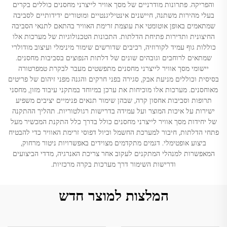
והפריקה. פתרונות מודרניים של מסך אוויר לייצרני מחסנים כוללים בקרים
בעלי מהירות משתנה, חיישנים אינטיליגנטיים ומוטורים ידידותיים לסביבה
שמתאמים באופן אוטומטי את עוצמת זרימת האוויר בהתאם לתנאי הסביבה
החיצונית ותדירות פתיחת הדלתות. התכונות הטכנולוגיות של מערכות אלו
כוללות גוף עמיד לקורוזיה, רכיבים שדורשים שימור מינימלי ועיצוב מודולרי
שמתאים לרוחבים וגובהים שונים של דלתות הנפוצים בסביבות מחסנים.
יישומי מסך אוויר לייצרני מחסנים מתפשטים מעבר לבקרת טמפרטורה
בסיסית וכוללים מניעת אבק, סגירה בפני חרקים והגנה מפני זיהום של פריטים
מאוחסנים. מערכות אלו מוכיחות את ערכן במיוחד במתקני עיבוד מזון, מחסני
תרופות וסביבות אחסון קרה, שבהן שימור תנאים פנימיים יציבים משפיע
ישירות על איכות המוצר ועל עמידה בדרישות רגולטוריות. תהליך ההתקנה
של יחידות מסך אוויר לייצרני מחסנים כולל בדרך כלל התקנת המכשיר מעל
פתחי הדלתות, חיבור למערכת החשמל וכיול דפוסי זרימת האוויר כדי להבטיח
ביצוע אופטימלי. דגמים מתקדמים מצוידים באפשרויות ניטור מרחוק,
המאפשרות למנהלי המתקנים לעקוב אחר צריכת האנרגיה, מדדי הביצועים
ודרישות השימור דרך מערכות בקרה מרכזיות.
המלצות למוצר חדש