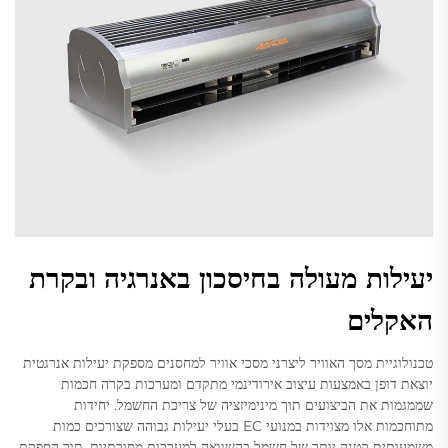
יעילות מעולה בחיסכון באנרגיה ובקרת
האקלים
טכנולוגיית מסך האוויר ליצרני מסכי אוויר למחסנים מספקת יעילות אנרגטית
יוצאת דופן באמצעות עיצוב אירודינמי מתקדם ומערכות בקרה חכמות
שממגמות את הביצועים תוך מינימיזציה של צריכת החשמל. יחידות
מתוחכמות אלו מצוידות במנועי EC בעלי יעילות גבוהה שצורכים כמות
משמעותית קטנה יותר של חשמל בהשוואה למערכות מסורתיות, תוך הספקת