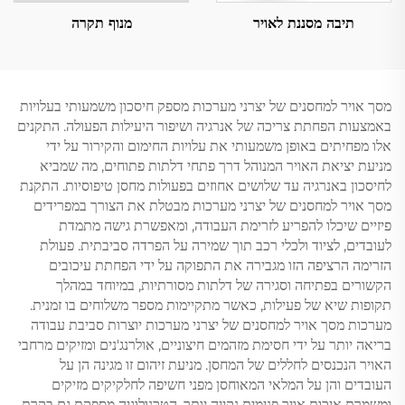
תיבה מסננת לאויר
מנוף תקרה
מסך אויר למחסנים של יצרני מערכות מספק חיסכון משמעותי בעלויות
באמצעות הפחתת צריכה של אנרגיה ושיפור היעילות הפעולה. התקנים
אלו מפחיתים באופן משמעותי את עלויות החימום והקירור על ידי
מניעת יציאת האויר המנוהל דרך פתחי דלתות פתוחים, מה שמביא
לחיסכון באנרגיה עד שלושים אחוזים בפעולות מחסן טיפוסיות. התקנת
מסך אויר למחסנים של יצרני מערכות מבטלת את הצורך במפרידים
פיזיים שיכלו להפריע לזרימת העבודה, ומאפשרת גישה מתמדת
לעובדים, לציוד ולכלי רכב תוך שמירה על הפרדה סביבתית. פעולת
הזרימה הרציפה הזו מגבירה את התפוקה על ידי הפחתת עיכובים
הקשורים בפתיחה וסגירה של דלתות מסורתיות, במיוחד במהלך
תקופות שיא של פעילות, כאשר מתקיימות מספר משלוחים בו זמנית.
מערכות מסך אויר למחסנים של יצרני מערכות יוצרות סביבת עבודה
בריאה יותר על ידי חסימת מזהמים חיצוניים, אולרנג'נים ומזיקים מרחבי
האויר הנכנסים לחללים של המחסן. מניעת זיהום זו מגינה הן על
העובדים והן על המלאי המאוחסן מפני חשיפה לחלקיקים מזיקים
ומשמרת איכות אויר פנימית נקייה יותר. הטכנולוגיה מספקת גם בקרת