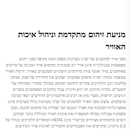
מניעת זיהום מתקדמת וניהול איכות
האוויר
מסך אויר למחסנים של יצרני מערכות מספק הגנה מקיפה מפני זיהום
באמצעות טכנולוגיית סינון אויר רב-שכבתית ומחסום אויר המגינה על פריטים
מאוחסנים, ציוד ואנשי צוות מזיהומים חיצוניים וממגנטים באוויר. זרימת האויר
בעוצמה גבוהה יוצרת מחסום אפקטיבי שמניע את החדירה של אבק, אבקה,
פליטות רכב וחלקיקים אחרים לתחומי המחסן במהלך מחזורי הפתיחה של
השערים. בקרת הזיהום הזו היא חיונית עבור מתקנים המאחסנים מוצרים
רגישים, תרופות, מוצרי מזון או רכיבים אלקטרוניים הדורשים תנאי סביבה
מושלמים. עיצוב מסך האויר למחסנים של יצרני מערכות כולל מערכות סינון
אופציונליות המנקות את האויר הנכנס תוך שמירה על מחסום ההגנה, ובכך
מספקות פעילות כפולה המשפרת את איכות האויר הכוללת בתוך המתקן.
דגמים מתקדמים מצוידים בכישורי סינון HEPA המוסרים חלקיקים בגודל של
0.3 מיקרון, ומקיימים את הסטנדרטים החמורים לאיכות אויר הנדרשים