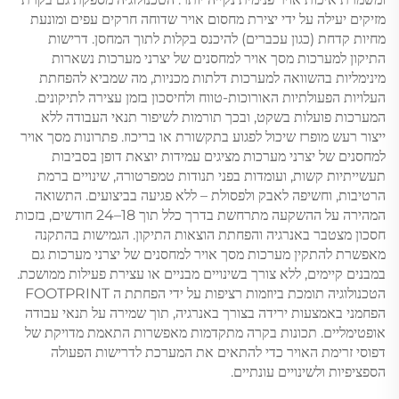
מזיקים יעילה על ידי יצירת מחסום אויר שדוחה חרקים עפים ומונעת
מחיות קדחת (כגון עכברים) להיכנס בקלות לתוך המחסן. דרישות
התיקון למערכות מסך אויר למחסנים של יצרני מערכות נשארות
מינימליות בהשוואה למערכות דלתות מכניות, מה שמביא להפחתת
העלויות הפעולתיות האורוכות-טווח ולחיסכון בזמן עצירה לתיקונים.
המערכות פועלות בשקט, ובכך תורמות לשיפור תנאי העבודה ללא
ייצור רעש מופרז שיכול לפגוע בתקשורת או בריכוז. פתרונות מסך אויר
למחסנים של יצרני מערכות מציגים עמידות יוצאת דופן בסביבות
תעשייתיות קשות, ועומדות בפני תנודות טמפרטורה, שינויים ברמת
הרטיבות, וחשיפה לאבק ולפסולת – ללא פגיעה בביצועים. התשואה
המהירה על ההשקעה מתרחשת בדרך כלל תוך 18–24 חודשים, בזכות
חסכון מצטבר באנרגיה והפחתת הוצאות התיקון. הגמישות בהתקנה
מאפשרת להתקין מערכות מסך אויר למחסנים של יצרני מערכות גם
במבנים קיימים, ללא צורך בשינויים מבניים או עצירת פעילות ממושכת.
הטכנולוגיה תומכת ביוזמות רציפות על ידי הפחתת ה FOOTPRINT
הפחמני באמצעות ירידה בצורך באנרגיה, תוך שמירה על תנאי עבודה
אופטימליים. תכונות בקרה מתקדמות מאפשרות התאמת מדויקת של
דפוסי זרימת האויר כדי להתאים את המערכת לדרישות הפעולה
הספציפיות ולשינויים עונתיים.