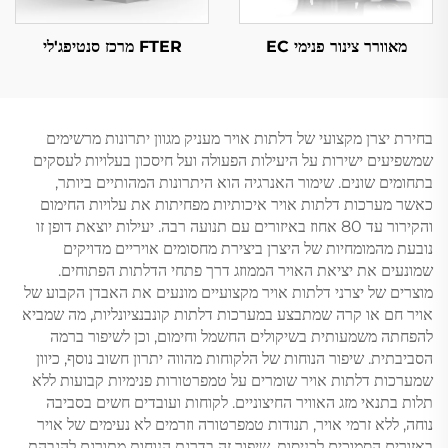
מאוורר צינור פנימי EC
FTER מרכז סנטיפג'לי
בחירת יצרן מקצועי של דלתות אויר מעניק מגוון יתרונות מרשימים
שמשפיעים ישירות על היעילות הפעולה ועל חיסכון בעלויות לעסקים
בתחומים שונים. שימור האנרגיה הוא היתרונות המהותיים ביותר,
כאשר מערכות דלתות אויר איכותיות מפחיתות את עלויות החימום
והקירור עד 80 אחוז באיזורים עם תנועה רבה. יעילות יוצאת דופן זו
נובעת מהמומחיות של היצרן ביצירת מחסומים אויריים מדויקים
שמונעים את יציאת האויר הממוזג דרך פתחי הדלתות הפתוחים.
מוצרים של יצרני דלתות אויר מקצועיים מונעים את האבדן הקבוע של
אויר חם או קרה שמתבצע במערכות דלתות קונבנציונליות, מה שמביא
להפחתה משמעותית בשיקולים החשמל וחימום, וכן לשיפור ברמה
הסביבתית. שיפור הנוחות של הלקוחות מהווה יתרון חשוב נוסף, כיוון
שמערכות דלתות אויר שומרים על טמפרטורות פנימיות קבועות ללא
תלות בתנאי מזג האוויר החיצוניים. לקוחות ועובדים חשים בסביבה
נוחה, ללא זרמי אויר, תנודות טמפרטורה וזרמים לא נעימים של אויר
באזורים הסמוכים לכניסות. שיפור זה בדרגת הנוחות מתורגם להגבהת