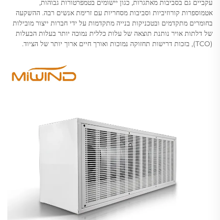
עקביים גם בסביבות מאתגרות, כגון יישומים בטמפרטורות גבוהות,
אטמוספרות קורוזיביות וסביבות מסחריות עם זרימת אנשים רבה. ההשקעה
בחומרים מתקדמים ובטכניקות בנייה מתקדמות על ידי חברות ייצור מובילות
של דלתות אויר נותנת תוצאה של עלות כללית נמוכה יותר בעלות הבעלות
(TCO), בזכות דרישות תחזוקה נמוכות ואורך חיים ארוך יותר של הציוד.