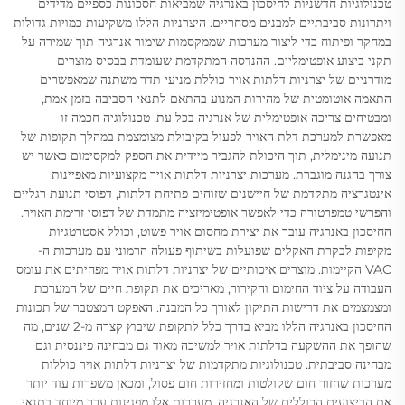
טכנולוגיות חדשניות לחיסכון באנרגיה שמביאות חסכונות כספיים מדידים
ויתרונות סביבתיים למבנים מסחריים. היצרניות הללו משקיעות כמויות גדולות
במחקר ופיתוח כדי ליצור מערכות שממקסמות שימור אנרגיה תוך שמירה על
תקני ביצוע אופטימליים. ההנדסה המתקדמת שעומדת בבסיס מוצרים
מודרניים של יצרניות דלתות אויר כוללת מניעי תדר משתנה שמאפשרים
התאמה אוטומטית של מהירות המנוע בהתאם לתנאי הסביבה בזמן אמת,
ומבטיחים צריכה אופטימלית של אנרגיה בכל עת. טכנולוגיה חכמה זו
מאפשרת למערכת דלת האויר לפעול בקיבולת מצומצמת במהלך תקופות של
תנועה מינימלית, תוך היכולת להגביר מיידית את הספק למקסימום כאשר יש
צורך בהגנה מוגברת. מערכות יצרניות דלתות אויר מקצועיות מאפיינות
אינטגרציה מתקדמת של חיישנים שזוהים פתיחת דלתות, דפוסי תנועת רגליים
והפרשי טמפרטורה כדי לאפשר אופטימיזציה מתמדת של דפוסי זרימת האויר.
החיסכון באנרגיה עובר את יצירת מחסום אויר פשוט, וכולל אסטרטגיות
מקיפות לבקרת האקלים שפועלות בשיתוף פעולה הרמוני עם מערכות ה-
VAC הקיימות. מוצרים איכותיים של יצרניות דלתות אויר מפחיתים את עומס
העבודה על ציוד החימום והקירור, מאריכים את תקופת חיים של המערכת
ומצמצמים את דרישות התיקון לאורך כל המבנה. האפקט המצטבר של תכונות
החיסכון באנרגיה הללו מביא בדרך כלל לתקופת שיבוץ קצרה מ-2 שנים, מה
שהופך את ההשקעה בדלתות אויר למשיכה מאוד גם מבחינה פיננסית וגם
מבחינה סביבתית. טכנולוגיות מתקדמות של יצרניות דלתות אויר כוללות
מערכות שחזור חום שקולטות ומחזירות חום פסול, ומכאן משפרות עוד יותר
את הביצועים הכוללים של האנרגיה. מערכות אלו מפגינות ערך מיוחד בתנאי