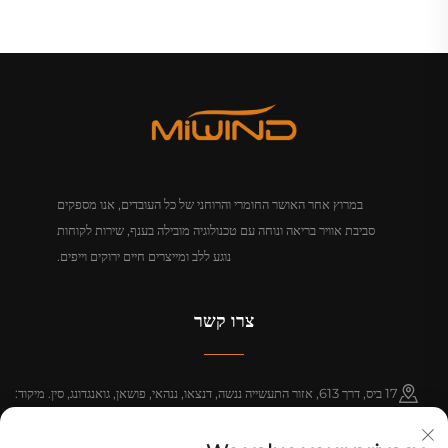
במרוץ אחר האושר החומרי והרוחני של כל העובדים, אנו מספקים
סביבת אוויר בריאה ונוחה עם טכנולוגיה מובילה בענף, שירות לקוחות
נוגע ללב ומייצרים חיים ירוקים וייפים.
צרו קשר
17 ביס, דרך 613, אזור התעשייה ננשה, דנצאו, ננהאי, פושאן, גואנגדונג, סין. מיקוד:
528216