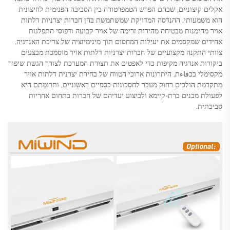
אקלים קיצוניים, שבהם הפרש הטמפרטורה בין הסביבה הפנימית לחיצונית
הוא משמעותי. ההנדסה המדויקת שמשתמשת בהן חברות יצרניות דלתות
אויר מהימנות מבטיחה מהירות זרימה של אויר קבועה ודפוסי התפלגות
אחידים שמקסמים את יעילות המחסום תוך מינימיזציה של צריכת האנרגיה.
צוותי התקנה מקצועיים של חברות יצרניות דלתות אויר מוסמכת מבצעים
ביקורות אנרגיה מקיפות כדי לאפטים את תצורת המערכת לצורך הגשת שיפור
מקסימלי בכفاءת. היתרונות ארוכי הטווח של בחירת יצרנית דלתות אויר
מתקדמת הולכים רחוק מעבר לחסכונות כספיים ראשוניים, ותרומתם היא
לפעולת מבנים ברת-קיימא ולביצוע יעדיהם של חברות בתחום אחריות
סביבתית.