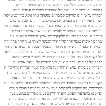
רמת שביעות הרצון של הלקוחות, להארכת זמן הקניות בסביבות
קמעונאיות ולשיפור היעילות של העובדים בסביבות עבודה. יכולת
הבקרה על מזיקים ומזיקים סביבתיים מספקת ערך נוסף, כיוון שמערכות
דלתות אויר יוצרות מחסומים אפקטיביים נגד חרקים, אבק, מזהמים
ומזיקים מרחפים באויר. זרמי האויר בעלי המהירות הגבוהה שנוצרים על
ידי ציוד יצרני דלתות אויר מקצועיים דוחים באופן אפקטיבי חרקים
מעופפים, ובמקביל מסננים חלקיקים של אבק ומזהמים חיצוניים, מה
שתרם לאיכות טובה יותר של האויר הפנימי ולצורך נמוך יותר בתחזוקה.
הגמישות הפעולה היא יתרון מרכזי, המאפשר לעסקים לשמור על פתחי
דלתות פתוחים במהלך תקופות השיא של התנועה, מבלי לפגוע בייעילות
של בקרת האקלים. פתרונות דלתות אויר מאפשרים זרימת תנועה
חלקה של לקוחות, עובדים וציוד, תוך שמירה על יעילות אנרגטית
והפרדה סביבתית. גמישות ההתקנה מתאימה למגוון תצורות אדריכליות,
כאשר מוצרים של יצרני דלתות אויר זמינים באפשרויות התקנה רבות,
כולל התקנה לתקרה, לקיר והתקנה מוטבעת. מערכות דלתות אויר
מקצועיות דורשות תחזוקה מינימלית בהשוואה למערכות דלתות מכניות
מסורתיות, מה שמביא להפחתת העלויות הפעולתיות ארוכות הטווח
ולחיסכון בהפרעות לעסק. היעדר חלקים נעים באזורים במגע מבטל
בעיות תחזוקה הקשורות לבלאי, אשר נפוצות בדלתות קונבנציונליות.
תכונות הבקרה המתקדמות מאפשרות התאמות מדויקות של תבניות