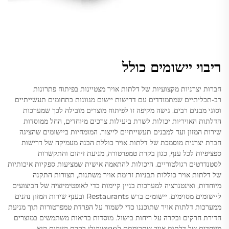
ריבוי יישומים כולל
חברות יצרניות מקצועיות של דלתות אויר מצטיינות בפיתוח פתרונות
רב-תכליתיים שמתמודדים עם דרישות יישום מגוונות בתחומים תעשייתיים
וסוגי מבנים רבים. גישה מקיפה זו לפיתוח מוצרים מובילה לכך שמערכות
הדלתות האויריות יכולות לשרת ביעילות צרכים מיוחדים, החל ממוסדות
שירות המזון ועד למבנים תעשייתיים לייצור. המומחיות ביישומים שהציגה
חברת יצרנית מוסמכת של דלתות אויר כוללת הבנה מעמיקה של דרישות
ספציפיות לכל ענף, כגון בקרת טמפרטורה, מניעת זיהום והתקשרות
לסטנדרטים רגולטוריים. היכולות להתאמה אישית שמציעות ספקיות איכותיות
של דלתות אויר כוללות תבניות זרימת אויר משתנות, תצורות התקנה
מיוחדות, ואינטגרציה למערכות בניין קיימות כדי לאופטימיזציה של הביצועים
ליישומים מסוימים. יישומים ברש Restaurants ובענף שירות המזון נהנים
ממערכות דלתות אויר שתוכננו כדי לשמור על הפרדת טמפרטורות תוך מניעת
חדירת חרקים ובקרה על ריחות בישול. מוסדות בריאות משתמשים במוצרים
מיוחדים של דלתות אויר שתרומתם לпрוטוקולי בקרת הזיהום היא