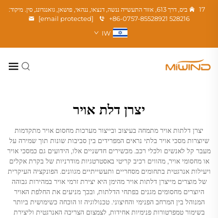
17 ביס, דרך 613, אזור התעשייה ננשה, דנצאו, ננהאי, פושאן, גואנגדונג, סין. מיקוד:
[email protected]
+86-0757-85528921
528216
IW
יצרן דלת אויר
יצרן דלתות אויר מתמחה בעיצוב ובייצור מערכות מחסום אויר מתקדמות
שיוצרות מסכי אויר בלתי נראים המפרידים בין סביבות שונות תוך שמירה על
מעבר קל לאנשים ולכלי רכב. מכשירים חדשניים אלו, הידועים גם כמסכי אויר
או מחסומי אויר, מהווים רכיב קריטי באסטרטגיות מודרניות של בקרת אקלים
ויעילות אנרגטית בתחומים מסחריים ותעשייתיים מגוונים. הפונקציה העיקרית
של מוצרים מייצרן דלתות אויר מהימן היא יצירת זרמי אויר במהירות גבוהה
היוצרים מחסומים מגנים בפתחי הדלתות, ובכך מניעים את החלפת האויר
המנוהל בין המרחב הפנימי והחיצוני. טכנולוגיה זו הוכחה כשימושית ביותר
בשימור טמפרטורות פנימיות אחידות, לצמצום הצריכה האנרגטית וליצירת