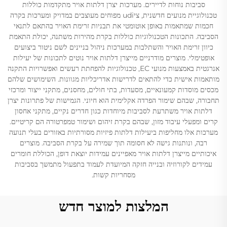
סביבות נוחות לדיירים. מערכות יצרן דלתות אויר מתקדמות כוללות
טכנולוגיית מנועים חדשנית, ציudi מפוחים מעוצבים במדויק ומערכות בקרה
חכמות שמתאמות באופן אוטומטי את תבניות זרימת האויר בהתאם לתנאי
הסביבה. התכונות הטכנולוגיות כוללות בקרת מהירות משתנה, יכולת התאמת
כיוון זרימת האויר והשתלבות במערכות ניהול בניינים לשם ניטור ביצועים
אופטימלי. מוצרים מודרניים מייצרן דלתות אויר נוטים לתכונות של יעילות
אנרגטית באמצעות מנועי EC, טכנולוגיות להפחתת רעשים ואפשרויות התקנה
מותאמות אישית כדי להתאים לדרישות אדריכליות מגוונות. השימושים שלהם
מכסים מוסדות קמעונאיים, מסעדות, בתי חולים, מחסנים, מתקני ייצור ומרכזי
תחבורה, שבהם שימור הפרדה אקלימית הוא חיוני. הגמישות של פתרונות יצרן
דלתות אויר משתרעת לסביבות מיוחדות כגון חדרים נקיים, מתקני אחסון
קרים ומפעלי עיבוד מזון, שבהם בקרת זיהום ושימור טמפרטורה הם קריטיים.
מערכות אלו מחליפות ביעילות דלתות פיזיות מסורתיות באזורים בעלי תנועה
רבה, ונותנות גישה לא חסומה תוך שמירה על בקרת הסביבה. מוצרים
איכותיים מייצרן דלתות אויר מאפיינים עמידות יוצאת דופן, הכוללת חומרים
עמידים לקורוזיה ובנייה חזקה המיועדת לעמוד בתפעול מתמשך בסביבות
מסחריות קשות.
המלצות למוצר חדש