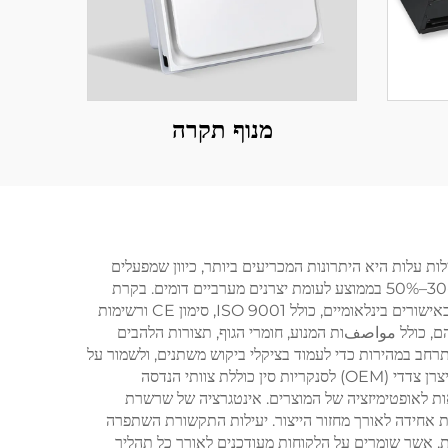
מנוף תקרה
העולם. יעילות עלות היא היתרונות המכריעים ביותר, כיוון שמפעלים
אלו מנצלים את היתרונות של ייצור בקנה מידה גדול, שרשרת אספקה מאופטמת ועלות עבודה תחרותית כדי להציע מוצרים במחיר נמוך ב-30–50% בממוצע לעומת יצרנים מערביים דומים. בקרת
איכות מייצגת יתרון חשוב נוסף, כאשר מפעלי יצרן צדדי (OEM) לסנקריות סין מהימנים מנהלים פרוטוקולי בדיקות קפדניים והם מחזיקים באישורים בינלאומיים, כולל ISO 9001, סימון CE ורשימות
ם, כולל مواصفות המנוע, חומרי הגוף, תצורות הלהבים
תרחב במהירות כדי לעמוד בציקלי ביקוש משתנים, ולשמור על
אמינות מתמדת של שרשרת האספקה גם בעונות השיא או בהתפרצות פתאומית של הביקוש בשווקים. המומחיות הטכנית הזמינה במפעלי יצרן צדדי (OEM) לסנקריות סין כוללת צוותי הנדסה
אות לאופטימיזציה של המוצרים. אינטגרציה של שרשרת
ת אחידה לאורך מחזור הייצור. יעילות התקשורת השתפרה
מת, אשר שומרים על הלקוחות מעודכנים לאורך כל תהליך