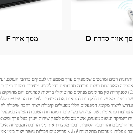
ך אויר סדרת D
מסך אויר F
 (OEM) לסנקריות סין מעניקה יתרונות רבים ומרגשים שמספקים ערך משמעותי לעסקים ברחבי 
גמישות ייצור מאפשרת ללקוחות להתאים את המוצרים לצרכים הספציפיים שלה
רש לייצור מקומי. המפעלים הללו מפעילים קיבולת ייצור רחבה שיכולה לה
ירודינמיקה ועיצוב מנועים, אשר מסוגלים לספק שירות ייעוץ בעל ערך ומלצ
ר הרכיבים וההרכבה הסופית, ובכך מקצרת את זמני ההובלה ומבטיחה איכו
 אנגלית, מערכות מתקדמות لإدارة פרויקטים ויכולות ניטור ייצור בזמן א