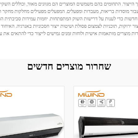
 הייצור. התחומים בהם משמשים המוצרים הם מגוונים מאוד, וכוללים השקייה
 מיוחדות עבור מוסדות בריאות, מעבדות ומפעלים. המפעלים מפעילים מחלקות מחק
חדשות כדי לענות על דרישות השוק המתפתחות. יוזמות עמידות סביבתית הופכ
OEM) מיישמות פרקטיקות ייצור ירוקות, תוכניות לצמצום פסולת ושיטות ייצור חסכוניות באנר
רות מוצרים מותאמות אישית ולוחות זמנים גמישים לייצור כדי להתאים את 
שחרור מוצרים חדשים