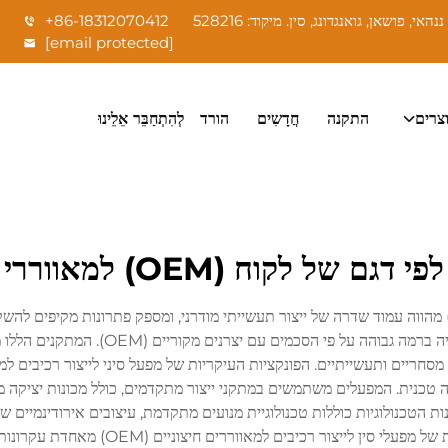
+86-18312070412
[email protected]
צרים
התקנה
חֲדָשִים
הורד
לְהִתְחַבֵּר אֵלֵינוּ
ל לקוח (OEM) למאווררי פליטה בסין
מגזר הסיני של יצרני רכיבים למאווררים חיצוניים (OEM) מהווה עמוד שדרה של ייצור תעשייתי מודרני, ומספ
חיצוניים (OEM) מתמחה בעיצוב, ייצור וייצ
ת הטכנולוגיות כוללות טכנולוגיית מנועים מתקדמת, עיצובים אירודינמיים 