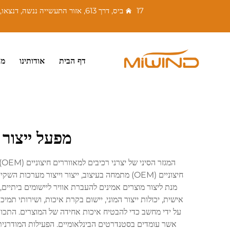
17 ביס, דרך 613, אזור התעשייה ננשה, דנצאו, ננהאי, פושאן, גואנגדונג, סין. מיקוד: 528216
דף הבית
אודותינו
מו
מפעל ייצור לפי דגם ש
ה
על ידי מחשב כדי להבטיח איכות אחידה של המוצרים. התכונו