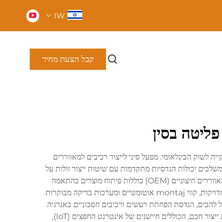
IW
קבל הצעת מחיר
ק פתרונות מקיפים להשקייה לשוק הבינלאומי. מפעל סיני לייצור רכיבים למאווררים
ור מערכות השקייה ברמה גבוהה על פי הסכמים עם יצרנים מקוריים (OEM). המתקנים הללו משלבים יכולות הנדסיות מתקדמות עם שיטות ייצור זולות על
מנת ליצור מוצרים אמינים להעברת אוויר ליישומים ביתיים, מסחריים ותעשייתיים. הפונקציות העיקריות של מפעל סיני לייצור רכיבים למאווררים חיצוניים (OEM) כוללות פיתוח מוצרים בהתאמה
אישית, יכולות ייצור המוני, יישום בקרת איכות, ושירותי תמיכה טכנית. המפעלים משתמשים במתקני ייצור מתקדמים, כולל מכונות יציקה מדויקות, קווי montaj אוטומטיים ומערכות בדיקה מבוקרות
של להבים, הנדסת הפחתת רעשים ורכיבים חסכוניים באנרגיה
אשר עומדים בסטנדרטים הבינלאומיים. הפעילות המודרנית של מפעלי סין לייצור רכיבים למאווררים חיצוניים (OEM) מאחדת עקרונות ייצור חכם, הכוללים חיישנים של אינטרנט החפצים (IoT),