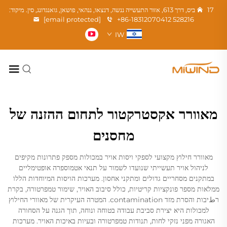
17 ביס, דרך 613, אזור התעשייה ננשה, דנצאו, ננהאי, פושאן, גואנגדונג, סין. מיקוד:
[email protected]
+86-18312070412
528216
IW
מאוורר אקסטרקטור לתחום ההזנה של
מחסנים
מאוורר חילוץ מקצועי לספקי ויסות אויר במכולות מספק פתרונות מקיפים
לניהול אויר תעשייתי שנועדו לשמור על תנאי אטמוספרה אופטימליים
במתקנים מסחריים גדולים ומתקני אחסון. מערכות הויסות המיוחדות הללו
ממלאות מספר פונקציות קריטיות, כולל סיבוב האויר, שימור טמפרטורה, בקרת
רطיבות והסרת מזד contamination. המטרה העיקרית של מאוורי החילוץ
למכולות היא יצירת סביבת עבודה בטוחה ונוחה, תוך הגנה על הסחורה
האגורה מפני נזקי לחות, תנודות טמפרטורה ובעיות באיכות האויר. מערכות