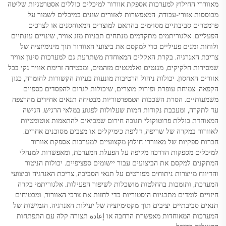
מאווררי החילוץ למערכות אספקת אוורור למיכלים כוללים אסטרטגיות שליטה
מבוססות אזורי-עבודה, המאפשרות לאזורים שונים במיכלים לשמור על
פרמטרים סביבתיים מסוימים בהתאם למוצרים המאוחסנים או לצרכים
הפעליים. אלגוריתמים מתקדמים מנתחים תבניות מזג אוויר, שינויים עונתיים
ולוחות זמנים פעיליים כדי למקסם את ביצועי האוורור תוך מינימיזציה של
צריכת האנרגיה. בקרת האקלים המאוחדת משתרעת גם למערכות סינון אוויר
שמסירות חלקיקים, מגנטים ואלמנטים מזהמים, ומבטיחה זרימת אוויר נקי בכל
אזורים האחסון. יכולות ניהול הרטיבות מונעות בעיות הקשורות לחומרה, כגון
הקפאה, צמיחת עופרת ופירוק מוצרים, שיכולות לגרום להפסדים כספיים
משמעותיים. הסרת השכבות הטמפרטוריות מבטיחה תנאים אחידים מהרצפה
עד לתקרה, ומעכבת נקודות חמות שעלולות לפגוע במלאי הרגיש. הגישה
המאוחדת כוללת פרוטוקולי תגובה חירום שמביאים להתאמות אוטומטיות
לאוורור במקרה של שריפה, דליפת כימיקלים או מצבים מסוכנים אחרים.
חברות ספקיות של מאווררי חילוץ מקצועיים למערכות אספקת אוורור
למיכלים מספקות הדרכה מקיפה על הפעלת המערכת, ומאפשרות למנהלי
המתקנים למקסם את הביצועים עבור יישומים ספציפיים. יכולות הניטור
והדיווח מייצרות ניתוחים מפורטים על תנאי הסביבה, צריכת האנרגיה וביצועי
המערכת, ותומכות בהחלטות מושכלות לשיפור הפעילות. אלגוריתמי בקרה
חיזויים לומדים מתבניות היסטוריות כדי לחזות את צרכי האוורור, ומבטיחים
תנאים סביבתיים יציבים תוך מקסימיזציה של יעילות האנרגיה. הגמישות של
המערכות המאוחדות מאפשרת הרחבה או إعادة תצורה קלה עם התפתחות