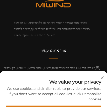
במרוץ אחר האושר החומרי והרוחני של כל העובדים, אנו מספקים
סביבת אוויר בריאה ונוחה עם טכנולוגיה מובילה בענף, שירות לקוחות
נוגע ללב ומייצרים חיים ירוקים וייפים.
צרו איתנו קשר
17 ביס, דרך 613, אזור התעשייה ננשה, דנצאו, ננהאי, פושאן, גואנגדונג, סין. מיקוד:
528216
We value your privacy
+86-18312070412
We use cookies and similar tools to provide our services.
If you don't want to accept all cookies, click Personalize
[email protected]
cookies.