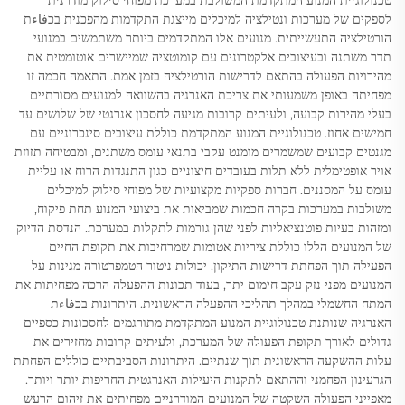
טכנולוגיית המנוע המתקדמת המשולבת במערכת מפוחי סילוק מודרנית
לספקים של מערכות ונטילציה למיכלים מייצגת התקדמות מהפכנית בכفاءת
הורטילציה התעשייתית. מנועים אלו המתקדמים ביותר משתמשים במנועי
תדר משתנה ובעיצובים אלקטרונים עם קומוטציה שמיישרים אוטומטית את
מהירויות הפעולה בהתאם לדרישות הורטילציה בזמן אמת. התאמה חכמה זו
מפחיתה באופן משמעותי את צריכת האנרגיה בהשוואה למנועים מסורתיים
בעלי מהירות קבועה, ולעיתים קרובות מגיעה לחסכון אנרגטי של שלושים עד
חמישים אחוז. טכנולוגיית המנוע המתקדמת כוללת עיצובים סינכרוניים עם
מגנטים קבועים שמשמרים מומנט עקבי בתנאי עומס משתנים, ומבטיחה תזוזת
אויר אופטימלית ללא תלות בעובדים חיצוניים כגון התנגדות הרוח או עליית
עומס על המסננים. חברות ספקיות מקצועיות של מפוחי סילוק למיכלים
משולבות במערכות בקרה חכמות שמביאות את ביצועי המנוע תחת פיקוח,
ומזהות בעיות פוטנציאליות לפני שהן גורמות לתקלות במערכת. הנדסת הדיוק
של המנועים הללו כוללת ציריות אטומות שמרחיבות את תקופת החיים
הפעילה תוך הפחתת דרישות התיקון. יכולות ניטור הטמפרטורה מגינות על
המנועים מפני נזק עקב חימום יתר, בעוד תכונות ההפעלה הרכה מפחיתות את
המתח החשמלי במהלך תהליכי ההפעלה הראשונית. היתרונות בכفاءת
האנרגיה שנותנת טכנולוגיית המנוע המתקדמת מתורגמים לחסכונות כספיים
גדולים לאורך תקופת הפעולה של המערכת, ולעיתים קרובות מחזירים את
עלות ההשקעה הראשונית תוך שנתיים. היתרונות הסביבתיים כוללים הפחתת
הגרעינון הפחמני וההתאם לתקנות היעילות האנרגטית החריפות יותר ויותר.
מאפייני הפעולה השקטה של המנועים המודרניים מפחיתים את זיהום הרעש