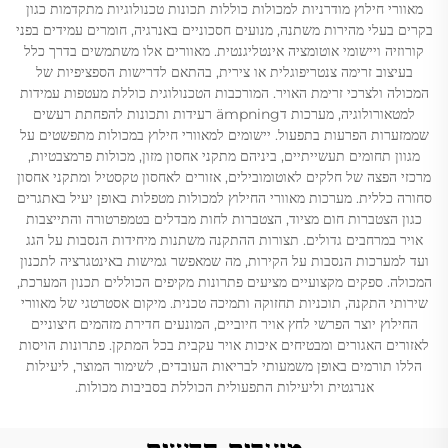
מאוורי חילוץ מודרניות למכולות כוללות תכונות טכנולוגיות מתקדמות כגון
בקרים בעלי מהירות משתנה, מנועים חסכוניים באנרגיה, חומרים עמידים בפני
קורוזיה ויישומי אוטומציה אינטליגנטית. מאוורים אלו משתמשים בדרך כלל
בעיצוב זרימה צנטריפוגלית או צירית, בהתאם לדרישות הספציפיות של
המכולה ולצרכי זרימת האויר. המורכבות הטכנולוגית כוללת מעטפות עמידות
למטאורולוגיה, מערכות דämpning רעידות ותכונות להפחתת רעשים
שממזערות הפרעות בתפעול. יישומים למאוורי חילוץ במכולות מתפשטים על
מגוון תחומים תעשייתיים, ביניהם מתקני אחסון מזון, מכולות פרמצבטיות,
מרכזי הפצה של חלקים לאוטומובילים, אזורים לאחסון טקסטיל ומתקני אחסון
סחורה כללית. מערכות מאוורי החילוץ למכולות מטפלות באופן יעיל באתגרים
כגון הצטברות חום מציוד, הצטברות לחות מבדלים בטמפרטורה והתייצבות
אויר במרחבים גדולים. תצורות ההתקנה משתנות מיחידות הנסבות על הגג
ועד למערכות הנסבות על הקירות, מה שמאפשר גמישות באינטגרציה לתכנון
המכולה. ספקים מקצועיים מציעים פתרונות מקיפים הכוללים תכנון המערכת,
שירותי התקנה, תוכניות תחזוקה ותמיכה טכנית. מיקום אסטרטגי של מאוורי
החילוץ יוצר הפרשי לחץ אויר חיוביים, המונעים חדירת מזהמים חיצוניים
לאזורים האגורים ומבטיחים איכות אויר עקבית בכל המתקן. פתרונות הויסות
הללו תורמים באופן משמעותי לבריאות העובדים, לשימור המוצר, ליעילות
אנרגטית וליעילות התפעולית הכוללת בסביבות מכולות.