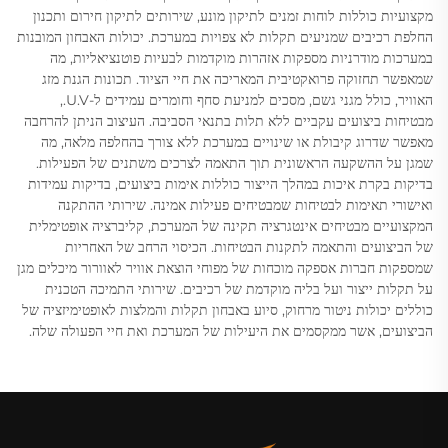
מקצועיות כוללות לוחות זמנים לתיקון מונע, שירותים לתיקון חירום ותכנון
החלפת רכיבים שמניעים תקלות לא צפויות במערכת. יכולות האבחון המובנות
במערכות מודרניות מספקות אזהרות מוקדמות לבעיות פוטנציאליות, מה
שמאפשר תחזוקה פרואקטיבית המאריכה את חיי הציוד. תכונות הגנת מזג
האוויר, כולל מגני גשם, מסכים למניעת סחף וחומרים עמידים ל-U.V.,
מבטיחות ביצועים עקביים ללא תלות בתנאי הסביבה. העיצוב הניתן להרחבה
מאפשר שדרוג קיבולת או שינויים במערכת ללא צורך בהחלפה מלאה, מה
שמגן על ההשקעה הראשונית תוך התאמה לצרכים משתנים של הפעילות.
בדיקות בקרת איכות במהלך הייצור כוללות אימות ביצועים, בדיקות עמידות
ואישורי תאימות לבטיחות שמבטיחים פעילות אמינה. שירותי ההתקנה
המקצועיים מבטיחים אינטגרציה תקינה של המערכת, קליברציה אופטימלית
של הביצועים והתאמה לתקנות הבטיחות. הכיסוי הרחב של האחריות
שמספקות חברות אספקה מוכחות של מפוחי הוצאת אוויר לאוורור מיכלים מגן
על תקלות ייצור ועל בליה מוקדמת של רכיבים. שירותי התמיכה הטכנית
כוללים יכולות ניטור מרחוק, סיוע באבחון תקלות והמלצות לאופטימיזציה של
הביצועים, אשר ממקסמים את היעילות של המערכת ואת חיי הפעולה שלה.