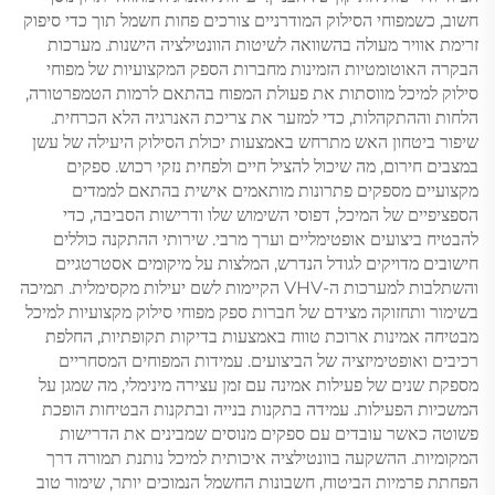
חשוב, כשמפוחי הסילוק המודרניים צורכים פחות חשמל תוך כדי סיפוק
זרימת אוויר מעולה בהשוואה לשיטות הוונטילציה הישנות. מערכות
הבקרה האוטומטיות הזמינות מחברות הספק המקצועיות של מפוחי
סילוק למיכל מווסתות את פעולת המפוח בהתאם לרמות הטמפרטורה,
הלחות וההתקהלות, כדי למזער את צריכת האנרגיה הלא הכרחית.
שיפור ביטחון האש מתרחש באמצעות יכולת הסילוק היעילה של עשן
במצבים חירום, מה שיכול להציל חיים ולפחית נזקי רכוש. ספקים
מקצועיים מספקים פתרונות מותאמים אישית בהתאם לממדים
הספציפיים של המיכל, דפוסי השימוש שלו ודרישות הסביבה, כדי
להבטיח ביצועים אופטימליים וערך מרבי. שירותי ההתקנה כוללים
חישובים מדויקים לגודל הנדרש, המלצות על מיקומים אסטרטגיים
והשתלבות למערכות ה-VHV הקיימות לשם יעילות מקסימלית. תמיכה
בשימור ותחזוקה מצידם של חברות ספק מפוחי סילוק מקצועיות למיכל
מבטיחה אמינות ארוכת טווח באמצעות בדיקות תקופתיות, החלפת
רכיבים ואופטימיזציה של הביצועים. עמידות המפוחים המסחריים
מספקת שנים של פעילות אמינה עם זמן עצירה מינימלי, מה שמגן על
המשכיות הפעילות. עמידה בתקנות בנייה ובתקנות הבטיחות הופכת
פשוטה כאשר עובדים עם ספקים מנוסים שמבינים את הדרישות
המקומיות. ההשקעה בוונטילציה איכותית למיכל נותנת תמורה דרך
הפחתת פרמיות הביטוח, חשבונות החשמל הנמוכים יותר, שימור טוב