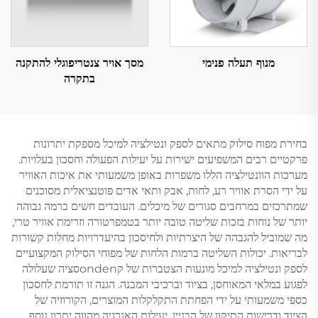
מנוף תעלה פנימי
מסך אויר צנטריפוגלי להתקנה
בתקרה
בחירת מפוח סילוק מתאים לספק ונטילציה למיכל מספקת יתרונות
פרקטיים רבים המשפיעים ישירות על יעילות הפעולה וחסכון בעלויות.
מערכות הוונטילציה הללו משפרות באופן משמעותי את איכות האוויר
על ידי הסרת אוויר רע, לחות, אבק ותאי אדים פוטנציאלית מסוכנים
שמתרכזים במרחבים סגורים של מיכלים. העובדים חשים ברמה גבוהה
יותר של נוחות בזכות שליטה טובה יותר בטמפרטורה וזרימת אוויר טרי,
מה שמוביל להגבהה של היצרתיות ולחיסכון בהיעדרויות מחלות קשורות
לבריאות. יכולות השליטה ברמות הלחות של מפוחי הסילוק המקצועיים
לספק ונטילציה למיכל מונעות הצטברות של קondenסציה שעלולה
לפגוע במלאי המאוחסן, בציוד וברכיבי המבנה. הגנה זו תורמת לחסכון
כספי משמעותי על ידי הפחתת התקלקלות המוצרים, הקורוזיה של
הציוד ודרישות התיקון של הבניין. יעילות האנרגיה מהווה יתרון נוסף