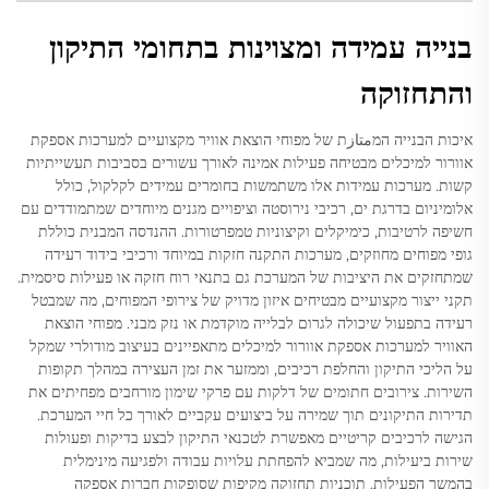
בנייה עמידה ומצוינות בתחומי התיקון
והתחזוקה
איכות הבנייה המمتازת של מפוחי הוצאת אוויר מקצועיים למערכות אספקת
אוורור למיכלים מבטיחה פעילות אמינה לאורך עשורים בסביבות תעשייתיות
קשות. מערכות עמידות אלו משתמשות בחומרים עמידים לקלקול, כולל
אלומיניום בדרגת ים, רכיבי נירוסטה וציפויים מגנים מיוחדים שמתמודדים עם
חשיפה לרטיבות, כימיקלים וקיצוניות טמפרטורות. ההנדסה המבנית כוללת
גופי מפוחים מחוזקים, מערכות התקנה חזקות במיוחד ורכיבי בידוד רעידה
שמתחזקים את היציבות של המערכת גם בתנאי רוח חזקה או פעילות סיסמית.
תקני ייצור מקצועיים מבטיחים איזון מדויק של צירופי המפוחים, מה שמבטל
רעידה בתפעול שיכולה לגרום לבלייה מוקדמת או נזק מבני. מפוחי הוצאת
האוויר למערכות אספקת אוורור למיכלים מתאפיינים בעיצוב מודולרי שמקל
על הליכי התיקון והחלפת רכיבים, וממזער את זמן העצירה במהלך תקופות
השירות. צירובים חתומים של דלקות עם פרקי שימון מורחבים מפחיתים את
תדירות התיקונים תוך שמירה על ביצועים עקביים לאורך כל חיי המערכת.
הגישה לרכיבים קריטיים מאפשרת לטכנאי התיקון לבצע בדיקות ופעולות
שירות ביעילות, מה שמביא להפחתת עלויות עבודה ולפגיעה מינימלית
בהמשך הפעילות. תוכניות תחזוקה מקיפות שסופקות חברות אספקה