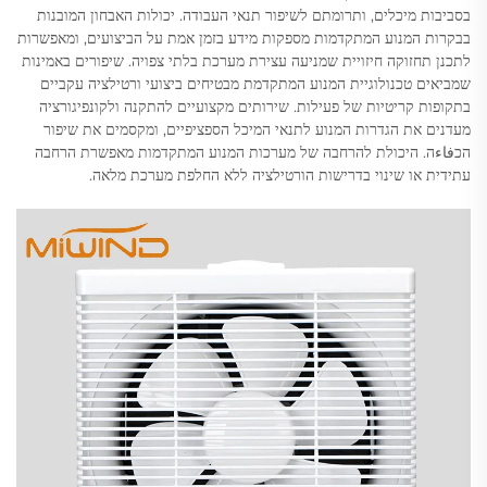
בסביבות מיכלים, ותרומתם לשיפור תנאי העבודה. יכולות האבחון המובנות
בבקרות המנוע המתקדמות מספקות מידע בזמן אמת על הביצועים, ומאפשרות
לתכנן תחזוקה חיזויית שמניעה עצירת מערכת בלתי צפויה. שיפורים באמינות
שמביאים טכנולוגיית המנוע המתקדמת מבטיחים ביצועי ורטילציה עקביים
בתקופות קריטיות של פעילות. שירותים מקצועיים להתקנה ולקונפיגורציה
מעדנים את הגדרות המנוע לתנאי המיכל הספציפיים, ומקסמים את שיפור
הכفاءה. היכולת להרחבה של מערכות המנוע המתקדמות מאפשרת הרחבה
עתידית או שינוי בדרישות הורטילציה ללא החלפת מערכת מלאה.