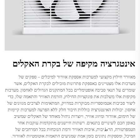
אינטגרציה מקיפה של בקרת האקלים
מאוורר חילוץ מקצועי למערכות אספקת אוורור למיכלים – ספקים של
מערכות אלו מצטיינים באספקת פתרונות מובילים לבקרת האקלים, אשר
שומרים על תנאי סביבה אופטימליים בכל המתקנים הגדולים לאחסון. מערכות
מקיפות אלו משלבות את פונקציות החילוץ, הזרמת האוויר והתאמה שלו, כדי
ליצור סביבות אטמוספריות מבוקרות במדויק, המתאימות לצרכים מגוונים של
אחסון. יכולות האינטגרציה כוללות חיבור חלק ללא הפרעה למערכות קיימות
של חימום, אוורור ומיזוג אוויר, ויוצרות ניהול מאוחד של האקלים שמשיב
באופן חכם לשינויים בתנאים. רשתות חיישנים מתקדמות עוקבות אחר
הטמפרטורה, הרطיבות, איכות האוויר ורמת הנוכחות בכל המרחבים של
המיכל, ומספקות נתונים בזמן אמת שמניעים התאמות אוטומטיות לאוורור.