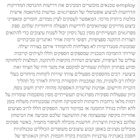
employ טכנאים מוכשרים המבינים את דרישות ההנדסה המדויקות
הדרושות לביצוע אופטימלי של המפרiciים. גמישות בהתאמה אישית
בולטת כיתרון מרכזי, המאפשר לעסקים לציין ממדים, חומרים ומאפייני
ביצוע מדויקים שמתאימים לדרישות הפעולה הייחודיות שלהם. ספק
מפרiciים תעשייתיים מסין בעל ניסיון יכול לשנות עיצובים כדי להתאים
תצורות התקנה ספציפיות, דפוסי זרימת אוויר ואתגרים סביבתיים
שמכונות סטנדרטיות לא מצליחות להתמודד איתם בצורה יעילה.
שירותי התמיכה הטכנית שמספקים הספקים הללו לעיתים קרובות
עולים על הציפיות, ומציעים הנחיות מקיפות להתקנה, המלצות לתחזוקה
וסיוע בפתרון תקלות שעוזרים למקסם את משך חייו של הציוד ואת
ביצועיו. רבים מהספקים מפעילים צוותי שירות לקוחות מיוחדים בעלי
יכולת רב-לשונית, מה שמבטיח תקשורת ברורה לאורך כל תהליך
הקנייה והיישום. אמינות שרשרת האספקה מהווה יתרון חשוב נוסף,
כיוון שפעולות ספקיות מפרiciים תעשייתיים מסין מוסכמות שומרות על
רמות מלאי נרחבות ורשתות לוגיסטיקה חזקות שמבטיחות משלוח בזמן
ללא תלות בגודל ההזמנה או במיקוד היעד. הספקים הללו לרוב מציעים
אחריות מקיפה שמעצימה את ההשקעה שלכם ומביעה את הביטחון
שלהם באיכות היצרנית. חדשנות מובילה לשיפור מתמיד, כאשר ספקים
מובילים מציגים באופן קבוע עיצובים משופרים הכוללים טכנולוגיות
חסכון באנרגיה עדכניות ותכונות בקרה חכמות. הגיוון הגאוגרפי של