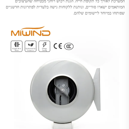
המערכת לאורך כל תקופת חייה. הגנת רכוש רוחני מבטיחה שהעיצובים
המותאמים ישארו סודיים, ונותנת ללקוחות גישה בלעדית לפתרונות חדשניים
שפותחו במיוחד ליישומים שלהם.