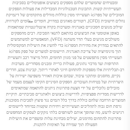
ומבטיחים שהמוצרים שלהם מספקים ביצועים אופטימליים בסביבות
תעשייתיות קשות. התכונות הטכנולוגיות המבדילות את פעולות הספקים
המובילים של מפרici תעשייתי מסין כוללות מודלים מתקדמים של דינמיקת
נוזלים חישובית (CFD), רוטורים מאוזנים במדויק, חומרים مقاומים לקורוזיה,
שילוב מנועים חסכוניים באנרגיה ומערכות בקרה אינטליגנטיות שמתאמות
באופן אוטומטי את הביצועים בהתאם לתנאי הסביבה. רבים מהספקים
משולבים מניעים בעלי תדר משתנה (VFD), המאפשרים למשתמשים
להתאים במדויק את מהירות המפרici כדי להשיג את היעילות המקסימלית
תוך מינימיזציה של צריכת האנרגיה. היישומים למוצרים של ספק מפרici
תעשייתי מסין מתפשטים על פני מגוון תחומים, החל מייצור רכב ותעשיית
התרופות ועד מרכזי נתונים, פעולות כרייה ומבנים מסחריים. מערכות
רב-תכליתיות אלו מספקות להתחום חיוני לאתרי ריתוך, קבינות צבע, חדרים
נקיים, מחסנים ומתקני עיבוד, שבהם איכות האוויר משפיעה ישירות על
היצרתיות ועל בטיחות העובדים. הספקים הסיניים הקימו לעצמם מעמד של
מובילים גלובליים על ידי הצעת פתרונות ניתנים להתאמה שמתאימים
לדרישות ממדיות ספציפיות, לדרישות ביצועים ולאתגרים סביבתיים. תיקיית
המוצרים הרחבה שלהם כוללת בדרך כלל דגמים נגד פיצוץ לסביבות מסוכנות,
גרסת חום גבוה לתהליכים תעשייתיים ויחידות שקטות במיוחד ליישומים
רגישים לרעש, מה שהופך אותם לשותפים בלתי נזקקים לעסקים המחפשים
פתרונות להתחום מהימנים, יעילים מבחינת עלות ומשפרים את היעילות
הפעולה תוך שמירה על תאימות לתקנות.