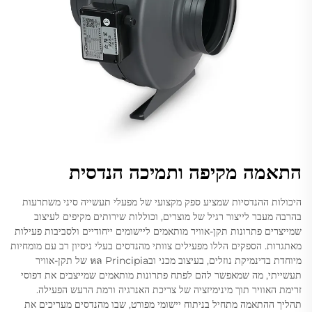
התאמה מקיפה ותמיכה הנדסית
היכולות ההנדסיות שמציע ספק מקצועי של מפעלי תעשייה סיני משתרעות
בהרבה מעבר לייצור רגיל של מוצרים, וכוללות שירותים מקיפים לעיצוב
שמייצרים פתרונות תקן-אוויר מותאמים ליישומים ייחודיים ולסביבות פעילות
מאתגרות. הספקים הללו מפעילים צוותי מהנדסים בעלי ניסיון רב עם מומחיות
מיוחדת בדינמיקת נוזלים, בעיצוב מכני ובหล Principia של תקן-אוויר
תעשייתי, מה שמאפשר להם לפתח פתרונות מותאמים שמייצבים את דפוסי
זרימת האוויר תוך מינימיזציה של צריכת האנרגיה ורמת הרעש הפעילה.
תהליך ההתאמה מתחיל בניתוח יישומי מפורט, שבו מהנדסים מעריכים את