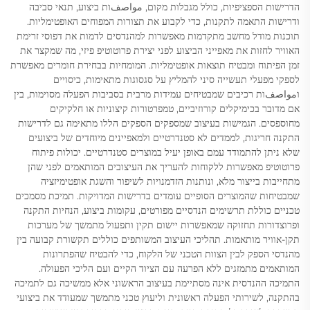
הדרישות הספציפיות, כולל מגבלות מקום, مواصفות ביצוע, תנאי סביבה
ודרישות התאמה לתקנות, כדי לקבוע את תצורות המפוחים האופטימליות.
תוכנות מודל מחשב מתקדמות מאפשרות למהנדסים לדמות את דפוסי זרימת
האוויר לחזות את מאפייני הביצוע לפני יצירת פרוטוטיפ פיזי, מה שמקצר את
זמן הפיתוח ומבטיח תוצאות אופטימליות. המומחיות בבחירת חומרים מאפשרת
לספקי מפעלי תעשייה סיני להמליץ על סגסוגות מתאימות, כיסויים
וمواصفות רכיבים שמבטיחים עמידות מרבית בסביבות הפעלה מסוימות, בין
אם מדובר בכימיקלים קורוזיביים, טמפרטורות קיצוניות או חלקיקים
מחוספסים. הגמישות בעיצוב שמספקים הספקים הללו מתאימה גם לדרישות
התקנה חריגות, לממדים לא סטנדרטיים ולמאפיינים מיוחדים של ביצועים
שלא ניתן להתמודד עמם באופן יעיל במוצרים סטנדרטיים. יכולות פיתוח
פרוטוטיפ מאפשרות ללקוחות להעריך את העיצובים המותאמים לפני שהן
מתחייבות בייצור מלא, ונותנות הזדמנויות לשיפור והשגת אופטימיזציה
שמבטיחות שהמוצרים הסופיים עומדים בדרישות המדויקות. תמיכת מסמכים
טכניים כוללת תרשימים הנדסיים מפורטים, עקומות ביצוע, הנחיות התקנה
ופרוצדורות תחזוקה שמאפשרות יישום תקין ותפעול מתמשך של מערכות
תקן-אוויר מותאמות. תהליכי העיצוב המשותפים כוללים תקשורת קבועה בין
מהנדסי הספק לבין הצוות הטכני של הלקוח, כדי להבטיח שהפתרונות
המותאמים מתמזגים ללא הפרעה עם הציוד הקיים ועם הליכי הפעולה.
התמיכה ההנדסית אינה מסתיימת בעיצוב הראשוני אלא ממשיכה גם לתמיכה
בהתקנה, לשירותי הפעלה ראשונית וליעוץ טכני מתמשך שמעודד את ביצועי