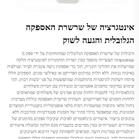
אינטגרציה של שרשרת האספקה
הגלובלית והגעה לשוק
היכולות של שרשרת האספקה הגלובלית שמתוחזקות על ידי ספק מ
проверה תעשייתי מוסמך בסין יוצרות הזדמנויות לאינטגרציה חלקה
שמייעלות את תהליכי הקנייה, תוך כדי אספקת גישה עקבייה לציוד ונטילציה
באיכות גבוהה, ללא תלות במיקום הפרויקט או באילוצי זמנים. הספקים הללו
פיתחו רשתות לוגיסטיות מתוחכמות שמתפשטות על פני יבשות רבות, תוך
שימוש במיקומי מחסנים אסטרטגיים ובשידות עם חברות משלוחים
בינלאומיות כדי להבטיח לוחות זמנים אמינים של משלוחים שמתאימים
ללוחות הזמנים של הפרויקטים. תשתית שרשרת האספקה כוללת מערכות
ניהול מלאי מקיפות שמשמרות רמות מלאי אופטימליות בקטגוריית המוצרים
המגוונות, מה שמאפשר מילוי מהיר של הזמנות סטנדרטיות ומורכבות ללא
עיכובים בייצור. אישורים בינלאומיים לאיכות שקיבלו ספקים מהימנים של
מאווררים תעשייתיים בסין מסייעים בהעברת מכס חלקה ובהטלת אישורים
רגולטוריים במדינות היעד, ומביאים להפחתת קשיי הייבוא והעיכובים
הקשורים לכך. הנוכחות בשוק הגלובלי שהקימו הספקים הללו מספקת