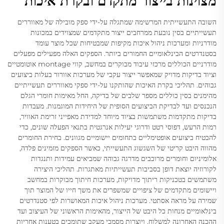
מצוינות בייצור מתקדם ובקרת איכות
השובה התעשייתית המרשימה שמתגלה על-ידי ספק מובילה של מאווררים
תעשייתיים בסין נובעת ממרחבים ייצור מתקדמים שמצוידים במכונות
מודרניות ומערכות ניהול איכות מקיפות שמבטיחות שכל מוצר עומד
בסטנדרטים הבינלאומיים החמורים ביותר. הספקים האלה מפעילים מפעלים
מודרניים הכוללים מרכזי עיבוד מבוקרים במחשב, קווי montage אוטומטיים
וציוד בדיקות מדויק שמאפשר ייצור עקבי של מערכות אוורור בעלות ביצועים
גבוהים. תהליכי בקרת האיכות שהותקנו על-ידי ספקי מאווררים תעשייתיים
מהימנים בסין כוללים מספר שלבים של בדיקה, החל מאימות חומרי הגלם
הנכנסים ועד לבדיקת הביצועים הסופית של היחידות המוגמנות. מעבדות
בדיקות מתקדמות משתמשות בציוד מיוחד למדידת מאפייני זרימת האוויר,
רמות הרעש, דפוסי רטט ודרוגי יעילות אנרגטית בתנאי הפעלה שונים, כדי
להבטיח ביצועים אופטימליים בתחומים יישומיים מגוונים. בחירת החומרים
מהווה היבט קריטי של השגשוג התעשייתי, כאשר הספקים מזמינים פלדה,
אלומיניום וחומרים מרוכבים מדרגה גבוהה שמביאים עמידות ותנגדות
לקורוזיה יוצאת דופן בסביבות תעשייתיות מאתגרות. תהליכי היצירה
משתמשים בטכניקות ריתוך מדויקות, מערכות חיתוך מבוקרות במחשב
ויישומים מתקדמים של ציפויים שמשפרים את משך חייו של המוצר תוך
שמירה על מראה אסתטי. מערכות ניהול איכות המאושרות לפי סטנדרטים
בינלאומיים מנחות כל היבט של הייצור, מהאימות הראשוני של העיצוב ועד
ההכנה האחרונה למשלוח, ויוצרות מסמכי מעקב שתומכים בטענות אחריות