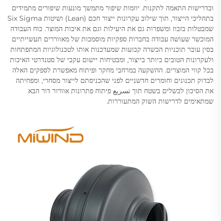
ובדרישות התאמה לתקנות. יוזמות שיפור מתמשך מונעות שיפורים מתמידים
בתהליכי הייצור, תוך שילוב עקרונות ייצור חכם (Lean) ושיטות Six Sigma
שמבטלות בזבוז ומשפרות גם את היעילות וגם את איכות המוצר. כוח העבודה
המוכשר שעושה עבודה בחברות ספקיות מוסמכות של מאווררים תעשייתיים
בסין עובר תוכניות הכשרה קבועות שמעדכנות אותו לטכנולוגיות המתפתחות
ולעקרונות הטובים ביותר בייצור, ומבטיחות יישום עקבי של סטנדרטי האיכות
בכל קווי המוצרים. ההשקעה במרחבי מחקר ופיתוח מאפשרת לספקים האלה
לבדוק תכנונים וחומרים חדשניים לפני שהכניסתם לייצור מסחרי, ומפחיתה
את הסיכון לכשלים בשטח תוך تسريع פיתוח פתרונות אוורור דור הבא
שמתאימים לדרישות השוק המתעוררות.