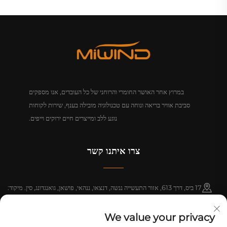
במרוץ אחר האושר החומרי והרוחני של כל העובדים, אנו מספקים
סביבת אוויר בריאה ונוחה עם טכנולוגיה מובילה בענף, שירות לקוחות
נוגע ללב ומייצרים חיים ירוקים וייפים.
צרו איתנו קשר
17 ביס, דרך 613, אזור התעשייה ננשה, דנצאו, ננהאי, פושאן, גואנגדונג, סין. מיקוד:
528216
We value your privacy
+86-18312070412