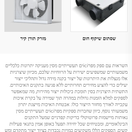
שסתום שיקוף חום
מזרק תורן קיר
השראות עם ספק מפרiciים תעשייתיים מסין מעניקה יתרונות כלכליים
משמעותיים שמשפיעים ישירות על הרווחיות שלכם, מכיוון שיצרניות
אלו מנצלות את היתרונות של ייצור בקנה מידה גדול ותהליכי ייצור
יעילים כדי להציע מחירים תחרותיים ללא פגיעה בתקנים האיכותיים.
התשתית היצרנית בסין תומכת ביכולות ייצור מהירות, מה שמאפשר
לספקים למלא הזמנות גדולות במהרה תוך שמירה על בקרת איכות
עקבייה לאורך מחזור הייצור כולו. אבטחת האיכות מייצגת יתרון
משמעותי נוסף, כיוון שחברות ספקיות מפרiciים תעשייתיים מסין
נאותות מיישמות פרוטוקולי בדיקות קפדניים שמעל התקנים
הבינלאומיים, ומבטיחים שכל יחידה תפעל באופן אמין בתנאי פעילות
קשים. הספקים הללו משקיעים כמויות נכבדות בציוד ייצור מתקדם ומש