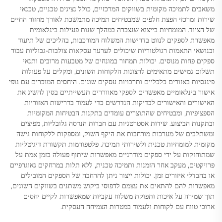
משאבים לתמיכה מקומית בשווקים המרכזיים, כולל נציגים טכניים, טכנאי
שירות ומרכזי הפצת חלפים שמבטיחים תמיכה מתמשכת לאורך מחזור החיים
של הציוד. המומחיות בייצוא שנצברה במהלך שנות פעילות בינלאומית
מאפשרת לספקים לנווט בדרישות המשלוח המורכבות, בהליכים של תיעוד
ובנושאי התאמות רגולטוריות שיכולים לערער עסקאות צולבות-גבוליות עבור
ספקים פחות מנוסים. יכולות תמחור במונחים של מטבעות מרובים ותנאי
תשלום גמישים מתאימים לרצונות הלקוחות השונים, ומקלים על פעולות
פיננסיות באזורים כלכליים ותרבויות עסקים שונים. היחסים המוכרים עם גופי
אישור בינלאומיים מאפשרים לספקי מאווררים תעשייתיים בסין להשיג את
האישורים והאישורים לבדיקות הנדרשים כדי לעמוד בדרישות האזוריות
הספציפיות, ומבטיחים שהתוצרים עומדים בתקנות הבטיחות המקומיות
ובתקנות הביצוע. שידות אסטרטגיות עם חברות הנדסה גלובליות, מפיצים
ומשתלבים של מערכות מורחבות את היקף השוק, ומספקות ללקוחות גישה
מקומית למומחיות טכנית ולשירותי תמיכה. פלטפורמות תקשורת דיגיטליות
שמתוחזקות על ידי ספקים מודרניים מאפשרות שיתוף פעולה בזמן אמת על
פרויקטים, מעקב אחר הזמנות ותמיכה טכנית, ללא תלות במרחקים גאוגרפיים
או בהבדלי איזורים זמן. יכולות ייצור ניתן להרחבה של הספקים המובילים
מאפשרות להם להתאים את עצמם לדפוסי ביקוש משתנים בשווקים השונים,
תוך שמירה על איכות ותפוקת משלוח עקביות שמאפשרות לקיים יחסים
ארוכי טווח עם לקוחות ולעמוד במטרות הצמיחה העסקית.