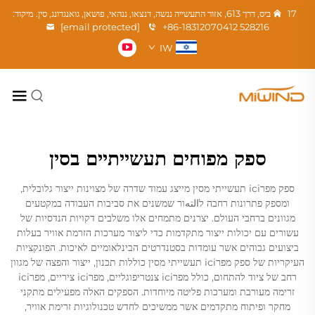
17 ביס, דרך 613, אזור התעשייה ננשה, דנצאו, ננהאי, פושאן, גואנגדונג, סין. מיקוד:
[email protected]
+86-18312070412
528216
IW
ספק מפוחים תעשייתיים בסין
ספק מפרici תעשייתי מסין מייצג עמוד שדרה של מצוינות ייצור גלובלית,
ומספק פתרונות רחבה לالتهור שמשנים את סביבות העבודה במקטעים
מגוונים ברחבי העולם. יצרנים מתמחים אלו משלבים דקויות הנדסיות של
עשורים עם יכולות ייצור מתקדמות כדי ליצור מערכות הזרמת אוויר בעלות
ביצועים גבוהים אשר עומדות בסטנדרטים הבינלאומיים לאיכות. הפונקציות
העיקריות של ספק מפרici תעשייתי מסין כוללות תכנון, ייצור והפצה של מגוון
רחב של ציוד להתחום, כולל מפרici צנטריפוגליים, מפרici ציריים, מפרici
זרימה מעורבת ומערכות פליטה מיוחדות. הספקים האלה מפעילים מתקני
מחקר ופיתוח מתקדמים אשר ממשיכים לחדש טכנולוגיות זרימת אוויר,