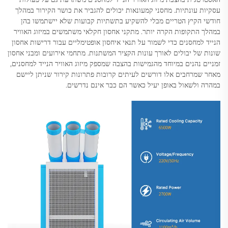
עסקיות עונתיות. מחסני קמעונאות יכולים להגביר את כושר הקירור במהלך
חודשי הקיץ הטריים מבלי להשקיע בתשתיות קבועות שלא יישתמשו בהן
במהלך התקופות הקרה יותר. מתקני אחסון חקלאי משתמשים במיזוג האוויר
הנייד למחסנים כדי לשמור על תנאי איחסון אופטימליים עבור דרישות אחסון
שונות של יבולים לאורך עונות הקציר המשתנות. מתחמי אירועים ומבני אחסון
זמניים נהנים במיוחד מהגמישות בהצבה שמספק מיזוג האוויר הנייד למחסנים,
מאחר שמרחבים אלו דורשים לעיתים קרובות פתרונות קירור שניתן ליישם
במהרה ולשאול באופן יעיל כאשר הם כבר אינם נדרשים.