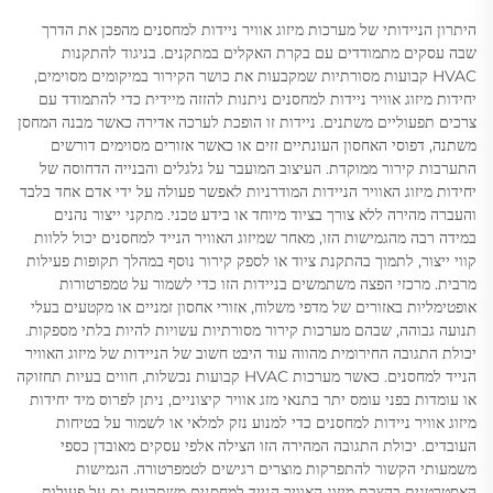
היתרון הניידותי של מערכות מיזוג אוויר ניידות למחסנים מהפכן את הדרך
שבה עסקים מתמודדים עם בקרת האקלים במתקנים. בניגוד להתקנות
HVAC קבועות מסורתיות שמקבעות את כושר הקירור במיקומים מסוימים,
יחידות מיזוג אוויר ניידות למחסנים ניתנות להזזה מיידית כדי להתמודד עם
צרכים תפעוליים משתנים. ניידות זו הופכת לערכה אדירה כאשר מבנה המחסן
משתנה, דפוסי האחסון העונתיים זזים או כאשר אזורים מסוימים דורשים
התערבות קירור ממוקדת. העיצוב המועבר על גלגלים והבנייה הדחוסה של
יחידות מיזוג האוויר הניידות המודרניות לאפשר פעולה על ידי אדם אחד בלבד
והעברה מהירה ללא צורך בציוד מיוחד או בידע טכני. מתקני ייצור נהנים
במידה רבה מהגמישות הזו, מאחר שמיזוג האוויר הנייד למחסנים יכול ללוות
קווי ייצור, לתמוך בהתקנת ציוד או לספק קירור נוסף במהלך תקופות פעילות
מרבית. מרכזי הפצה משתמשים בניידות הזו כדי לשמור על טמפרטורות
אופטימליות באזורים של מדפי משלוח, אזורי אחסון זמניים או מקטעים בעלי
תנועה גבוהה, שבהם מערכות קירור מסורתיות עשויות להיות בלתי מספקות.
יכולת התגובה החירומית מהווה עוד היבט חשוב של הניידות של מיזוג האוויר
הנייד למחסנים. כאשר מערכות HVAC קבועות נכשלות, חווים בעיות תחזוקה
או עומדות בפני עומס יתר בתנאי מזג אוויר קיצוניים, ניתן לפרוס מיד יחידות
מיזוג אוויר ניידות למחסנים כדי למנוע נזק למלאי או לשמור על בטיחות
העובדים. יכולת התגובה המהירה הזו הצילה אלפי עסקים מאובדן כספי
משמעותי הקשור להתפרקות מוצרים רגישים לטמפרטורה. הגמישות
האסטרטגית בהצבת מיזוג האוויר הנייד למחסנים משתרעת גם על פעולות