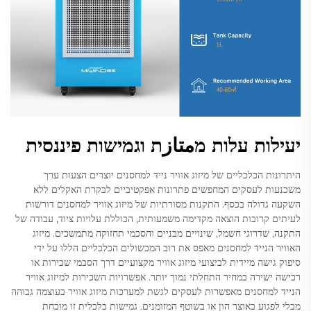
יעילות עלות מمتازת וגמישות פיננסית
היתרונות הכלכליים של מיזוג אוויר נייד למחסנים יוצרים הצעות ערך
משכנעות לעסקים המחפשים פתרונות אפקטיביים לבקרת האקלים ללא
השקעה גדולה בכסף. התקנות מסורתיות של מיזוג אוויר למחסנים דורשות
לעיתים קרובות הוצאה מקדימה משמעותית, הכוללת עלויות ציוד, עבודה של
התקנה, שדרוגי חשמל, שינויים מבניים והסכמי תחזוקה מתמשכים. מיזוג
האוויר הנייד למחסנים מאפס את רוב המכשולים הכלכליים הללו על ידי
סיפוק גישה מיידית לביצועי מיזוג אוויר מקצועיים דרך הסכמי שכירות או
רכישה ישירה במחיר התחלתי נמוך יותר. אפשרויות השכירות למיזוג אוויר
הנייד למחסנים מאפשרות לעסקים לגשת למערכות מיזוג אוויר בעוצמה גבוהה
מבלי לפגוע באוצר הון או בשוטף המזומנים. גמישות כלכלית זו מוכחת