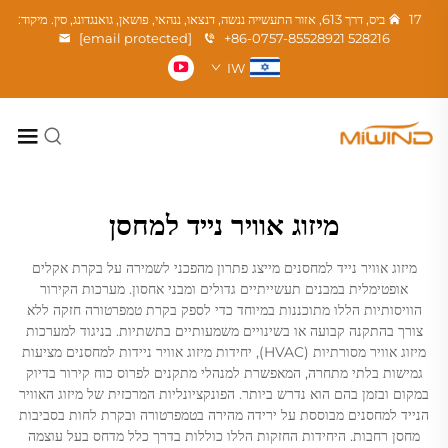
17 ביס, דרך 613, אזור התעשייה ננשה, דנצאו, ננהאי, פושאן, גואנגדונג, סין. מיקוד:
[email protected]
+86-0757-85528921
528216
IW
מיזוג אוויר נייד למחסן
מיזוג אוויר נייד למחסנים מייצג פתרון מהפכני לשמירה על בקרת אקלים
אופטימלית במבנים תעשייתיים גדולים ומבני אחסון. מערכות הקירור
הוויסותיות הללו מתוכננות במיוחד כדי לספק בקרת טמפרטורה חזקה ללא
צורך בהתקנה קבועה או בשינויים משמעותיים בתשתיות. בניגוד למערכות
מיזוג אוויר מסורתיות (HVAC), יחידות מיזוג אוויר ניידות למחסנים מציעות
גמישות בלתי מתחרה, המאפשרת למנהלי מתקנים לפרוס כוח קירור בדיוק
במקום ובזמן בהם הוא נדרש ביותר. הפונקציונליות המרכזית של מיזוג האוויר
הנייד למחסנים מבוססת על ירידה מהירה בטמפרטורה ובקרת לחות בסביבות
מחסן רחבות. היחידות החזקות הללו כוללות בדרך כלל מדחס בעל עוצמה