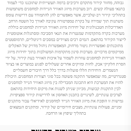
גבוהה, מחזור קירור מתקדם ורכיבים ברמה תעשייתית שתוכננו כדי לעמוד
בתנאי פעולה קשים. רוב מערכות מיזוג האוויר הניידות למחסנים משתמשות
בתהליכי קירור רב-שלביים, אשר מאפשרים להן להתמודד עם דרישות עומס
משתנות תוך שמירה על בקרת טמפרטורה עקיבה לאורך כל השטח הרחב.
האדריכלות הטכנולוגית של יחידות מיזוג האוויר הניידות למחסנים כוללת
מערכות בקרה מתקדמות שמנטרות את תנאי הסביבה ומסתגלות אוטומטית
לייצור הקירור בהתאם. דגמים רבים מצוידים במסכים דיגיטליים, תרמוסטטים
מתוכנתים ואפשרויות ניטור מרחוק, המאפשרות ניהול מדויק של האקלים
ממיקומים מרכזיים. מערכות סינון מתקדמות המשולבות בתוך יחידות מיזוג
האוויר הניידות למחסנים עוזרות לשמור על איכות האוויר בעת קירור, על ידי
הסרת חלקיקי אבק, לחות ומזיקים אחרים שעלולים לפגוע במוצרים או בציוד
הנשמרים. היחידות הללו פועלות בדרך כלל דרך חיבורים חשמליים
סטנדרטיים, מה שמאפשר התקנה פשוטה בכל סוגי תצורות המחסנים. היכולת
להזיז את המערכת היא התכונה המבדילה בין מיזוג האוויר הנייד למחסנים
לבין התקנות קבועות, מכיוון שניתן לשנות את מיקום היחידות בהתאם
לצרכים עונתיים, לשינויים בתכנון האחסון או לדרישות קירור ספציפיות.
גמישות זו הופכת את מיזוג האוויר הנייד למחסנים לאידיאלי עבור מתקנים
זמניים, פעולות עונתיות, מצבים חירומיים של קירור, ומתקנים הנמצאים
בתהליך שיפוץ או הרחבה.