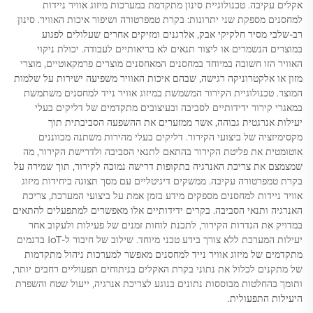
אקלים עקיבה. טכנולוגיית סינון מתקדמת במערכות מיזוג אוויר ניידות
למחסנים מספקת שני יתרונות: בקרת טמפרטורה ושיפור איכות האוויר. סינון
רב-שלבי מסיר חלקיקי אבק, אלרגנים ומזיקים אחרים שעלולים לפגוע
במוצרים הנשמרים או ליצור תנאים לא בריאותיים לעבודה. יכולת ניקוי
האוויר הזו חשובה במיוחד במחסנים המאחסנים מוצרים פרמקאוטיים, מוצרי
מזון או אלקטרוניקה רגישה, שבהם איכות האוויר משפיעה ישירות על שלמות
המוצר. טכנולוגיית הקירור המשמשת במיזוג אוויר נייד למחסנים משתמשת
במאגרי קירור ידידותיים לסביבה ובעיצובים מתקדמים של דליקים בעלי
יעילות אנרגטית גבוהה, אשר ממזערים את ההשפעה הסביבתית תוך
מקסימיזציה של ביצועי הקירור. דליקים בעלי מהירות משתנה מכווננים
אוטומטית את פליטת הקירור בהתאם לתנאי הסביבה ולדרישת הקירור, מה
שמצמצם את צריכת האנרגיה בתקופות דרישה נמוכה לקירור, תוך שמירה על
בקרת טמפרטורה עקיבה. ממשקים דיגיטליים עם מסך תצוגה ביחידות מיזוג
אוויר ניידות למחסנים מספקים מידע בזמן אמת על ביצועי המערכת, צריכת
האנרגיה ותנאי הסביבה. בקרים ידידותיים אלו מאפשרים למתפעלים להתאים
במדויק את הגדרות הקירור, לתכנת לוחות זמנים של פעילות ולעקוב אחר
יעילות המערכת ללא צורך בידע טכני מיוחד. שילוב של חיבור ל-IoT בדגמים
מתקדמים של מיזוג אוויר נייד למחסנים מאפשר למערכות ניהול מתקדמות
של מתקנים לכלול את נתוני בקרת האקלים בניתוחים תפעוליים רחבים יותר,
ותומך בהחלטות מבוססות נתונים בנוגע לצריכת אנרגיה, ייעול שטח והשפרת
היעילות התפעולית.