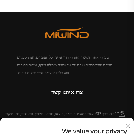
במרוץ אחר האושר החומרי והרוחני של כל העובדים, אנו מספקים
סביבת אוויר בריאה ונוחה עם טכנולוגיה מובילה בענף, שירות לקוחות
נוגע ללב ומייצרים חיים ירוקים וייפים.
צרו איתנו קשר
17 ביס, דרך 613, אזור התעשייה ננשה, דנצאו, ננהאי, פושאן, גואנגדונג, סין. מיקוד:
528216
We value your privacy