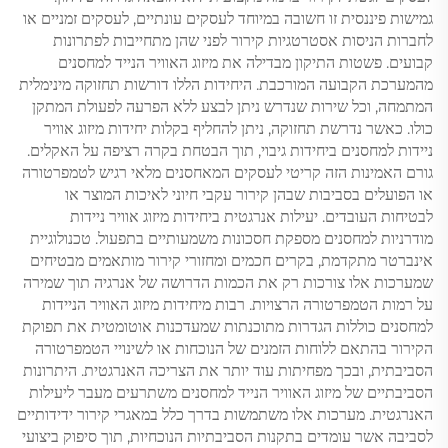
גמישות פיננסית זו חשובה במיוחד לעסקים עונתיים, לעסקים זמניים או
לחברות הניסות אסטרטגיות קירור לפני שהן מתחייבות לפתרונות
קבועים. פשטות התיקון מבדילה את מיזוג האוויר הנייד למחסנים
מהמערכת הקבועה המורכבת. היחידות הללו דורשות תחזוקה מינימלית
המתמחה, וכל שירות שנדרש ניתן לבצע ללא הפרעה לפעולת המתקן
כולו. כאשר נדרשת תחזוקה, ניתן להחליף בקלות יחידות מיזוג אוויר
ניידות למחסנים ביחידות גיבוי, תוך הבטחת בקרה רציפה על האקלים.
גורם האמינות הזה קריטי לעסקים המאחסנים מלאי רגיש לטמפרטורה
או הפועלים בסביבות שבהן קירור עקבי חיוני לאיכות המוצר או
לבטיחות העובדים. יעילות אנרגטית ביחידות מיזוג אוויר ניידות
מודרניות למחסנים מספקת חסכונות משמעותיים בתפעול. טכנולוגיית
אינברטר מתקדמת, בקרים חכמים ומחזורי קירור מותאמים מבטיחים
שמערכות אלו צורכות רק את הכמות הדרושה של אנרגיה תוך שמירה
על רמות הטמפרטורה הרצויות. רבות מיחידות מיזוג האוויר הניידות
למחסנים כוללות הגדרות מתוכנתות שמעדכנות אוטומטית את תפוקת
הקירור בהתאם ללוחות הזמנים של הנוכחות או לשינויי הטמפרטורה
הסביבתית, ובכך מפחיתות עוד יותר את הצריכה האנרגטית. היתרונות
הסביבתיים של מיזוג האוויר הנייד למחסנים משתרעים מעבר ליעילות
האנרגטית. מערכות אלו משתמשות בדרך כלל במאגרי קירור ידידותיים
לסביבה אשר עומדים בתקנות הסביבתיות הנוכחיות, תוך סיפוק ביצועי