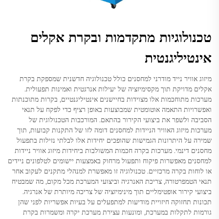
טכנולוגיות מתקדמות ובקרת אקלים
אינטיליגנטית
מיזוג אוויר נייד מודרני למחסנים כולל טכנולוגיה חדשנית שמספקת בקרת
אקלים מדויקת תוך מקסימיזציה של יעילות אנרגטית ואמינות תפעולית.
מערכות מתוחכמות אלו מצוידות בחיישנים אינטיליגנטיים, בקרות מתוכנתות
ואפשרויות התאמה אוטומטית שמבוצעות באופן רציף כדי לפקח על תנאי
הסביבה ולשפר את ביצועי הקירור בהתאם. המורכבות הטכנולוגית של
מערכות מיזוג האוויר הניידות למחסנים דומה לזו של התקנות קבועות, תוך
שמירה על היתרונות הגמישות שהופכים יחידות אלו לבלתי נזילות בתפעול
מחסנים דינמי. מערכות בקרה חכמות המשולבות ביחידות מיזוג אוויר ניידות
למחסנים מאפשרות פיקוח ותפעול מרחוק באמצעות יישומים לטלפונים ניידים
או לוחות בקרה מרכזיים. טכנולוגיה זו מאפשרת למנהלי מתקנים לעקוב אחר
תנאי הטמפרטורה, צריכת האנרגיה וביצועי המערכת מכל מקום, מה שמבטיח
ביצועי קירור אופטימליים תוך מינימיזציה של צריכה מיותרת של אנרגיה.
תכונות תחזוקה חיזויית מודיעות למתפעלים על בעיות אפשריות לפני שהן
גורמות לתקלות במערכת, ומונעות עצירת מערכת יקרה ומשמרות בקרת