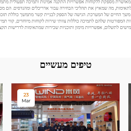
אושרת מספקת ללקוחות אפשרויות התקנה אמינות ותמיכה תפעולית מתמשכ
רים לתאימות, מה שמאיץ את תהליכי הבחירה עבור אדריכלים ומהנדסים. הם מ
את משך החיים של המערכת. הגישה של הספק לבניית קשר מתמשך כוללת תזכור
ת המפורטות שלהם לתמיכה כוללות צוותי שירות לקוחות מיוחדים, קווי תמי
מישים לתשלום, אפשרויות מימון ותוכניות שכירות שמתאימות לדרישות תקציב
טיפים מעשיים
23
Mar