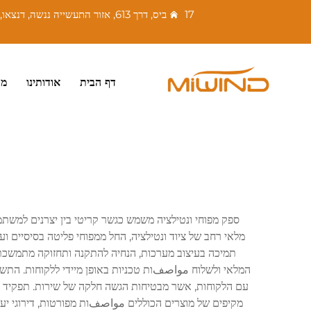
17 ביס, דרך 613, אזור התעשייה ננשה, דנצאו, ננהאי, פושאן, גואנגדונג, סין. מיקוד: 528216
דף הבית
אודותינו
מו
ספק מפוחי ונטילציה משמש כגשר קריטי בין יצרנים למשתמ
מלאי רחב של ציוד ונטילציה, החל ממפוחי פליטה בסיסיים וע
תמיכה בעיצוב מערכות, הנחיה להתקנה ותחזוקה מתמשכת. 
המלאי ולשלוח مواصفות טכניות באופן מיידי ללקוחות. התש
עם הלקוחות, אשר מבטיחות הגשה חלקה של שירות. תפקיד הס
מקיפים של מוצרים הכוללים مواصفות מפורטות, דירוגי יעי