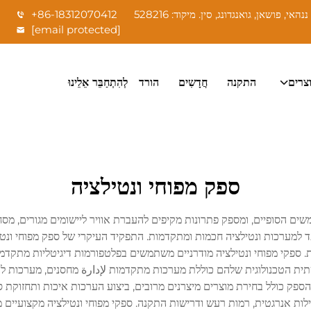
+86-18312070412
[email protected]
צרים
התקנה
חֲדָשִים
הורד
לְהִתְחַבֵּר אֵלֵינוּ
ספק מפוחי ונטילציה
שים הסופיים, ומספק פתרונות מקיפים להעברת אוויר ליישומים מגורים, מס
ד למערכות ונטילציה חכמות ומתקדמות. התפקיד העיקרי של ספק מפוחי ונטיל
ספקי מפוחי ונטילציה מודרניים משתמשים בפלטפורמות דיגיטליות מתקדמו
תית הטכנולוגית שלהם כוללת מערכות מתקדמות لإدارة מחסנים, מערכות לע
פק כולל בחירת מוצרים מיצרנים מרובים, ביצוע הערכות איכות ותחזוקת ס
לות אנרגטית, רמות רעש ודרישות התקנה. ספקי מפוחי ונטילציה מקצועיים מ