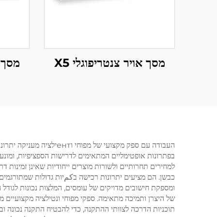
מסך אויר צנטריפוגלי X5
מסך א
העבודה עם ספק מקצועי ש
בפתרונות אופטימליים המתאימים לדרישות הספציפיות, ומונע 
למחירים תחרותיים ולשורות מוצרים ייחודיות שאינן זמינות 
כבשן. הם מציעים יתרונות רכישה בكمיות גדולות שמתורגמים
ומספקת חישובים מדויקים של עומסים, המלצות נכונות לגוד
של היצרן ותמיכה מתאימה. ספקי מפוחי ונטילציה מקצועיים
תוכניות הדרכה לצוותי ההתקנה, כדי להבטיח התקנה נכונה וב