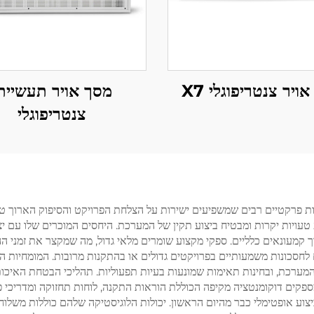
ויר צנטריפוגלי X7
מסך אויר תעשיית
צנטריפוגלי
ל מפוחי וентילציה מעניקה יתרונות פרקטיים רבים שמשפיעים ישירות על הצלחת הפרויקט וה
טעויות יקרות ומבטיח ביצוע תקין של המערכת. היחסים המוכרים שלו עם יצר
דרך קמעונאים כלליים. ספקי מקצוע שומרים מלאי גדול, מה שמקצר את זמני
 לחסכונות משמעותיים בפרויקטים גדולים או בהתקנות מרובות. המומחיות 
ל המערכת, ובחינות תאימות שמונעות בעיות תפעוליות. תהליכי הבטחת האי
 מספקים דוקומנטציה מקיפה הכוללת הוראות התקנה, לוחות תחזוקה ומדריכ
יצוע אופטימלי כבר מהיום הראשון. יכולות הלוגיסטיקה שלהם כוללות משלוח