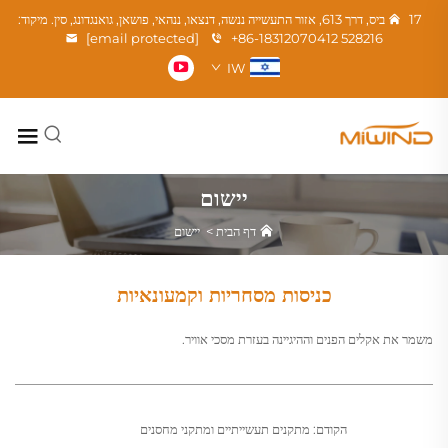
17 ביס, דרך 613, אזור התעשייה ננשה, דנצאו, ננהאי, פושאן, גואנגדונג, סין. מיקוד:
[email protected]
+86-18312070412
528216
IW
יישום
דף הבית
>
יישום
כניסות מסחריות וקמעונאיות
משמר את אקלים הפנים וההיגיינה בעזרת מסכי אוויר.
הקודם:
מתקנים תעשייתיים ומתקני מחסנים