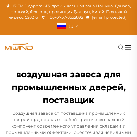
17 БИС, дорога 613, промышленная зона Наньша, Данзао,
Наньхай, Фошань, провинция Гуандун, Китай. Почтовый
индекс: 528216
+86-0757-85528921
[email protected]
RU
воздушная завеса для
промышленных дверей,
поставщик
Воздушная завеса от поставщика промышленных
дверей представляет собой критически важный
компонент современного управления складами и
промышленными объектами, обеспечивая невидимый