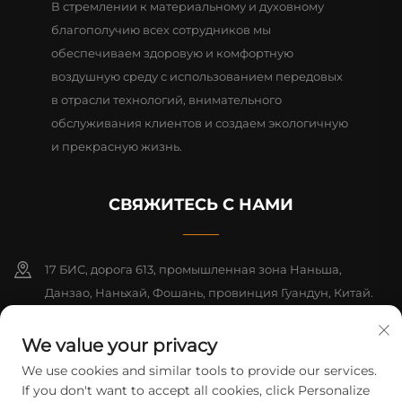
В стремлении к материальному и духовному
благополучию всех сотрудников мы
обеспечиваем здоровую и комфортную
воздушную среду с использованием передовых
в отрасли технологий, внимательного
обслуживания клиентов и создаем экологичную
и прекрасную жизнь.
СВЯЖИТЕСЬ С НАМИ
17 БИС, дорога 613, промышленная зона Наньша,
Данзао, Наньхай, Фошань, провинция Гуандун, Китай.
Почтовый индекс: 528216
We value your privacy
+86-13726355315
We use cookies and similar tools to provide our services.
If you don't want to accept all cookies, click Personalize
[email protected]