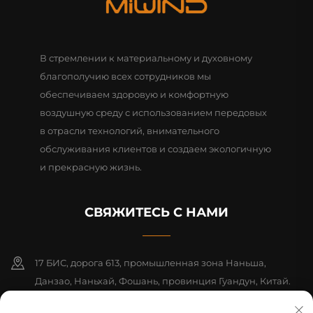
В стремлении к материальному и духовному
благополучию всех сотрудников мы
обеспечиваем здоровую и комфортную
воздушную среду с использованием передовых
в отрасли технологий, внимательного
обслуживания клиентов и создаем экологичную
и прекрасную жизнь.
СВЯЖИТЕСЬ С НАМИ
17 БИС, дорога 613, промышленная зона Наньша,
Данзао, Наньхай, Фошань, провинция Гуандун, Китай.
Почтовый индекс: 528216