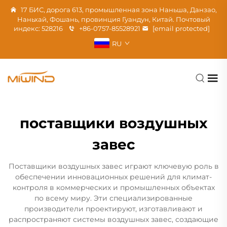
17 БИС, дорога 613, промышленная зона Наньша, Данзао,
Наньхай, Фошань, провинция Гуандун, Китай. Почтовый
индекс: 528216
+86-0757-85528921
[email protected]
RU
поставщики воздушных
завес
Поставщики воздушных завес играют ключевую роль в
обеспечении инновационных решений для климат-
контроля в коммерческих и промышленных объектах
по всему миру. Эти специализированные
производители проектируют, изготавливают и
распространяют системы воздушных завес, создающие