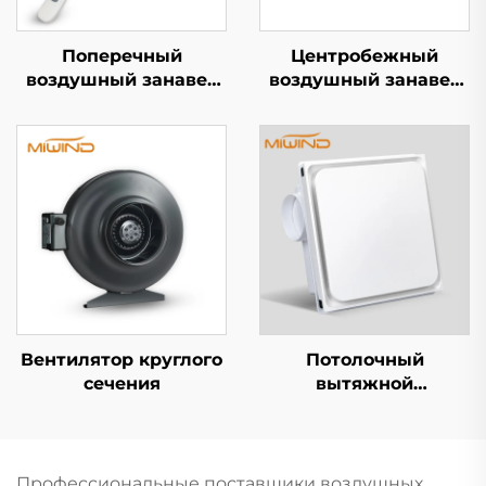
Поперечный
Центробежный
воздушный занавес
воздушный занавес
серии S
X5
Вентилятор круглого
Потолочный
сечения
вытяжной
вентилятор
Профессиональные поставщики воздушных