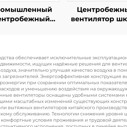
ромышленный
Центробежн
ентробежный
вентилятор ш
душный занавес
дства обеспечивает исключительные эксплуатацион
движимости, ищущих надёжные решения для вентил
здуха, значительно улучшая качество воздуха в по
ых загрязнителей. Энергоэффективная конструкция 
троэнергии при сохранении оптимальных показател
расходов и уменьшению воздействия на окружающую 
анные вентиляторы оснащены удобными системами
ими масштабных изменений существующих констру
ели вытяжных вентиляторов китайского производств
кому обслуживанию. Технологии снижения уровня ш
я комфортные условия проживания и трудовой деят
нструктивного исполнения, доступных в линейке вы