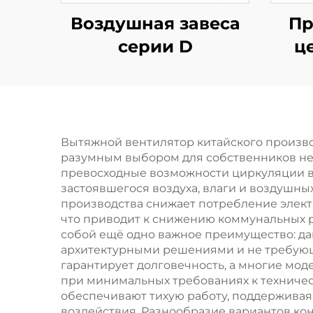
Воздушная завеса
П
серии D
ц
воз
Вытяжной вентилятор китайского произво
разумным выбором для собственников не
превосходные возможности циркуляции во
застоявшегося воздуха, влаги и воздушн
производства снижает потребление элек
что приводит к снижению коммунальных 
собой ещё одно важное преимущество: д
архитектурными решениями и не требующ
гарантирует долговечность, а многие мод
при минимальных требованиях к техничес
обеспечивают тихую работу, поддержива
воздействия. Разнообразие вариантов ко