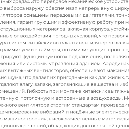
ичных средах. Это передовое механическое устройств
го выброса наружу, обеспечивая непрерывную цирк
тиляторов оснащены передовыми двигателями, точн
ления, гарантирующими эффективную работу при 
струкционных материалов, включая корпуса, устойч
нные от воздействия погодных условий, что позвол
тура систем китайских вытяжных вентиляторов вклю
ограммируемые таймеры, оптимизирующие производ
грируют функции «умного» подключения, позволяя
жения или системы управления зданием. Аэродина
их вытяжных вентиляторов, обеспечивают максима
 шума, что делает их пригодными как для жилых, та
ляют влагу, запахи, загрязняющие вещества и избы
омещений. Гибкость при монтаже китайских вытяжны
стенную, потолочную и встроенные в воздуховоды. М
тяжного вентилятора строгим стандартам производи
, демпфирование вибраций и надёжные электрическ
 машиностроения, высококачественные материалы и
яционных решений, обладающих долгосрочной ценн