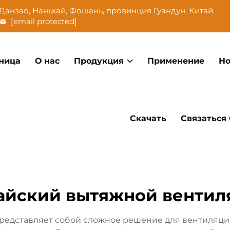
Данзао, Наньхай, Фошань, провинция Гуандун, Китай.
[email protected]
ница
О нас
Продукция
Применение
Но
Скачать
Связаться
айский вытяжной вентил
редставляет собой сложное решение для вентиляци