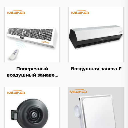
Поперечный
Воздушная завеса F
воздушный занавес
серии S