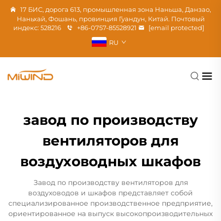
17 БИС, дорога 613, промышленная зона Наньша, Данзао,
Наньхай, Фошань, провинция Гуандун, Китай. Почтовый
индекс: 528216
+86-0757-85528921
[email protected]
RU
завод по производству
вентиляторов для
воздуховодных шкафов
Завод по производству вентиляторов для
воздуховодов и шкафов представляет собой
специализированное производственное предприятие,
ориентированное на выпуск высокопроизводительных