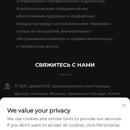
В стремлении к материальному и духовному
благополучию всех сотрудников мы
обеспечиваем здоровую и комфортную
воздушную среду с использованием передовых
в отрасли технологий, внимательного
обслуживания клиентов и создаем экологичную
и прекрасную жизнь.
СВЯЖИТЕСЬ С НАМИ
17 БИС, дорога 613, промышленная зона Наньша,
Данзао, Наньхай, Фошань, провинция Гуандун, Китай.
Почтовый индекс: 528216
We value your privacy
+86-13726355315
We use cookies and similar tools to provide our services.
If you don't want to accept all cookies, click Personalize
[email protected]