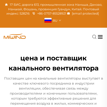
17 БИС, дорога 613, промышленная зона Наньша, Данзао,
Наньхай, Фошань, провинция Гуандун, Китай. Почтовый
индекс: 528216
+86-0757-85528921
[email protected]
RU
цена и поставщик
канального вентилятора
Поставщик цен на канальные вентиляторы выступает в
качестве ключевого посредника в индустрии
вентиляции, обеспечивая связь между
производителями и конечными пользователями,
которым требуются эффективные решения для
перемещения воздуха в жилых, коммерческих и