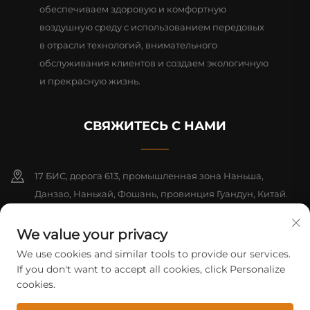
обеспечиваем здоровую и комфортную
воздушную среду с использованием передовых
в отрасли технологий, внимательного
обслуживания клиентов и создаем экологичную
и прекрасную жизнь.
СВЯЖИТЕСЬ С НАМИ
17 БИС, дорога 613, промышленная зона Наньша,
Данзао, Наньхай, Фошань, провинция Гуандун, Китай.
Почтовый индекс: 528216
We value your privacy
+86-13726355315
We use cookies and similar tools to provide our services.
If you don't want to accept all cookies, click Personalize
[email protected]
cookies.