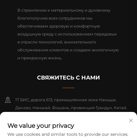
В стремлении к материальному и духовному
благополучию всех сотрудников мы
обеспечиваем здоровую и комфортную
воздушную среду с использованием передовых
в отрасли технологий, внимательного
обслуживания клиентов и создаем экологичную
и прекрасную жизнь.
СВЯЖИТЕСЬ С НАМИ
17 БИС, дорога 613, промышленная зона Наньша,
Данзао, Наньхай, Фошань, провинция Гуандун, Китай.
Почтовый индекс: 528216
We value your privacy
+86-13726355315
We use cookies and similar tools to provide our services.