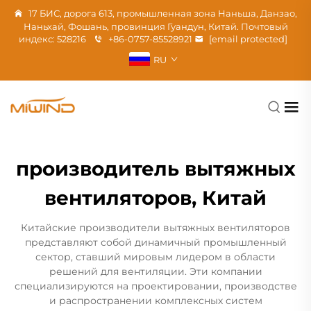
17 БИС, дорога 613, промышленная зона Наньша, Данзао,
Наньхай, Фошань, провинция Гуандун, Китай. Почтовый
индекс: 528216
+86-0757-85528921
[email protected]
RU
производитель вытяжных
вентиляторов, Китай
Китайские производители вытяжных вентиляторов
представляют собой динамичный промышленный
сектор, ставший мировым лидером в области
решений для вентиляции. Эти компании
специализируются на проектировании, производстве
и распространении комплексных систем