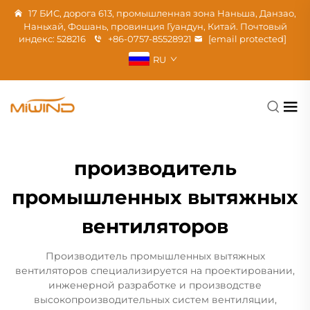
17 БИС, дорога 613, промышленная зона Наньша, Данзао,
Наньхай, Фошань, провинция Гуандун, Китай. Почтовый
индекс: 528216
+86-0757-85528921
[email protected]
RU
производитель
промышленных вытяжных
вентиляторов
Производитель промышленных вытяжных
вентиляторов специализируется на проектировании,
инженерной разработке и производстве
высокопроизводительных систем вентиляции,