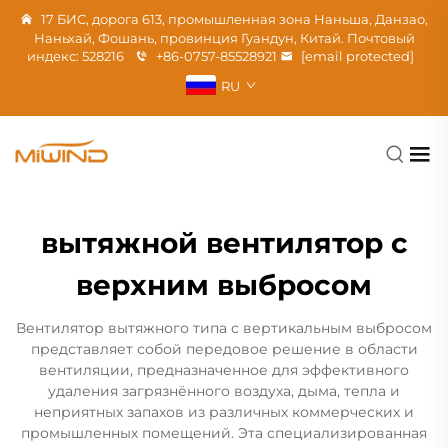
17 БИС, дорога 613, промышленная зона Наньша, Данзао,
Наньхай, Фошань, провинция Гуандун, Китай. Почтовый
индекс: 528216
+86-0757-85528921
[email protected]
RU
вытяжной вентилятор с
верхним выбросом
Вентилятор вытяжного типа с вертикальным выбросом
представляет собой передовое решение в области
вентиляции, предназначенное для эффективного
удаления загрязнённого воздуха, дыма, тепла и
неприятных запахов из различных коммерческих и
промышленных помещений. Эта специализированная