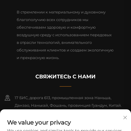
В стремлении к материальному и духовному
благополучию всех сотрудников мы
обеспечиваем здоровую и комфортную
воздушную среду с использованием передовых
в отрасли технологий, внимательного
обслуживания клиентов и создаем экологичную
и прекрасную жизнь.
СВЯЖИТЕСЬ С НАМИ
17 БИС, дорога 613, промышленная зона Наньша,
Данзао, Наньхай, Фошань, провинция Гуандун, Китай.
Почтовый индекс: 528216
We value your privacy
+86-13726355315
We use cookies and similar tools to provide our services.