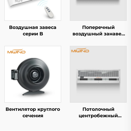
Воздушная завеса
Поперечный
серии B
воздушный занавес
серии A5
Вентилятор круглого
Потолочный
сечения
центробежный
воздушный занавес