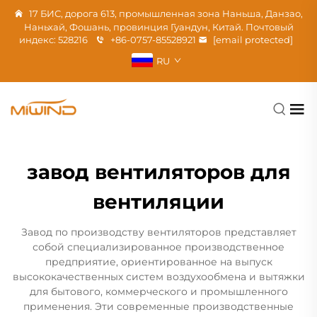
17 БИС, дорога 613, промышленная зона Наньша, Данзао,
Наньхай, Фошань, провинция Гуандун, Китай. Почтовый
индекс: 528216
+86-0757-85528921
[email protected]
RU
завод вентиляторов для
вентиляции
Завод по производству вентиляторов представляет
собой специализированное производственное
предприятие, ориентированное на выпуск
высококачественных систем воздухообмена и вытяжки
для бытового, коммерческого и промышленного
применения. Эти современные производственные