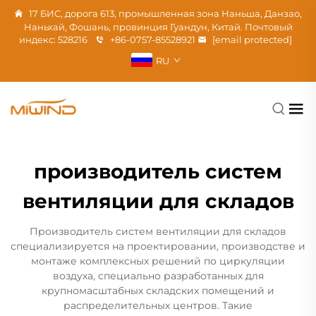
17 БИС, дорога 613, промышленная зона Наньша, Данзао,
Наньхай, Фошань, провинция Гуандун, Китай. Почтовый
индекс: 528216
+86-0757-85528921
[email protected]
RU
производитель систем
вентиляции для складов
Производитель систем вентиляции для складов
специализируется на проектировании, производстве и
монтаже комплексных решений по циркуляции
воздуха, специально разработанных для
крупномасштабных складских помещений и
распределительных центров. Такие