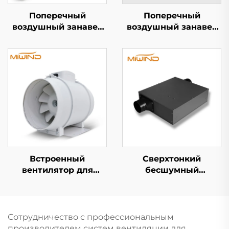
Поперечный
Поперечный
воздушный занавес
воздушный занавес
серии S
серии A5
Встроенный
Сверхтонкий
вентилятор для
бесшумный
воздуховода
вентилятор
Сотрудничество с профессиональным
производителем систем вентиляции для