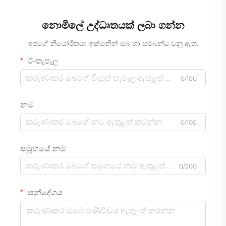
නොමිලේ උද්ධෘතයක් ලබා ගන්න
අපගේ නියෝජිතයා ඉක්මනින් ඔබ හා සම්බන්ධ වනු ඇත.
ඊ-තැපෑල
0/100
නම
0/100
සමූහයේ නම
0/200
සන්දේශය