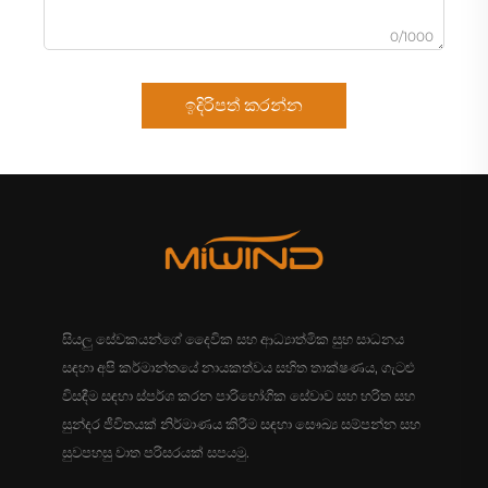
0/1000
ඉදිරිපත් කරන්න
සියලු සේවකයන්ගේ දෛවික සහ ආධ්‍යාත්මික සුභ සාධනය
සඳහා අපි කර්මාන්තයේ නායකත්වය සහිත තාක්ෂණය, ගැටළු
විසඳීම සඳහා ස්පර්ශ කරන පාරිභෝගික සේවාව සහ හරිත සහ
සුන්දර ජීවිතයක් නිර්මාණය කිරීම සඳහා සෞඛ්‍ය සම්පන්න සහ
සුවපහසු වාත පරිසරයක් සපයමු.