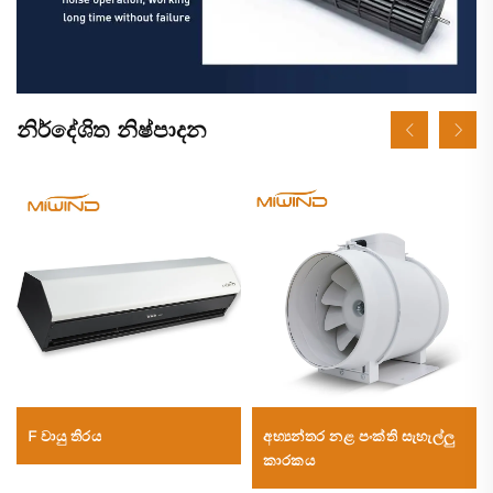
නිර්දේශිත නිෂ්පාදන
F වායු තිරය
අභ්‍යන්තර නළ පංක්ති සැහැල්ලු
කාරකය