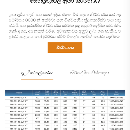
සෙන්ට්‍රිෆියුගල් ඇයර් කර්ටන් X7
ඉතා දැරිය හැකි සහ සතත් ක්‍රියාත්මක වීම සඳහා නිර්මාණය කර ඇති X7 හ
මෝටරය 8000 ක් ඉක්මවා යන විශ්වසනීය ක්‍රියාකාරිත්ව පැය සඳහා ස
ස්ථායී සහ සුරක්ෂිත නිර්මාණය සම්මත සුදු පවුඩර්-ලේපිත සමාප්තියක
හැකි අතර, අනෙකුත් වර්ණ අවශ්‍යතාවය අනුව ලබා ගත හැකිය. පරිශීලකය
දුරස්ථ පාලනය හෝ චුම්බක ස්විච් විකල්ප අතරින් තෝරා ගැනීමට හැක
විමර්ශනය
දළ විශ්ලේෂණය
නිර්දේශිත නිෂ්පාදන