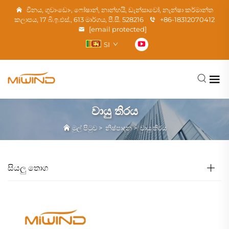
චීනය, ගුවාංඩොං, ෆෝෂාන්, නාන්හයි, ඩැන්සාවෝ, නැන්ෂා කර්මාන්ත
කලාපය, 17 බි.ඉ.එස්., 613 මාර්ගය, පී.සී. 528216
+86-18312070412
[email protected]
SI
වායු තිරය
මුල් පිටුව
>
නිෂ්පාදන
>
වායු තිරය
සියලු තොග