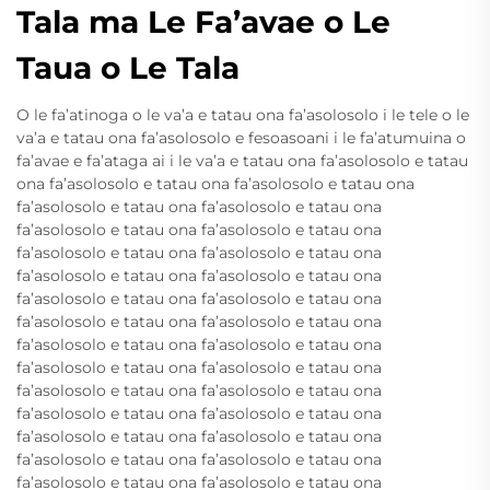
Tala ma Le Fa’avae o Le
Taua o Le Tala
O le fa’atinoga o le va’a e tatau ona fa’asolosolo i le tele o le
va’a e tatau ona fa’asolosolo e fesoasoani i le fa’atumuina o
fa’avae e fa’ataga ai i le va’a e tatau ona fa’asolosolo e tatau
ona fa’asolosolo e tatau ona fa’asolosolo e tatau ona
fa’asolosolo e tatau ona fa’asolosolo e tatau ona
fa’asolosolo e tatau ona fa’asolosolo e tatau ona
fa’asolosolo e tatau ona fa’asolosolo e tatau ona
fa’asolosolo e tatau ona fa’asolosolo e tatau ona
fa’asolosolo e tatau ona fa’asolosolo e tatau ona
fa’asolosolo e tatau ona fa’asolosolo e tatau ona
fa’asolosolo e tatau ona fa’asolosolo e tatau ona
fa’asolosolo e tatau ona fa’asolosolo e tatau ona
fa’asolosolo e tatau ona fa’asolosolo e tatau ona
fa’asolosolo e tatau ona fa’asolosolo e tatau ona
fa’asolosolo e tatau ona fa’asolosolo e tatau ona
fa’asolosolo e tatau ona fa’asolosolo e tatau ona
fa’asolosolo e tatau ona fa’asolosolo e tatau ona