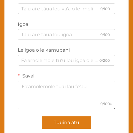
0/100
Igoa
0/100
Le igoa o le kamupani
0/200
Savali
0/1000
Tuuina atu