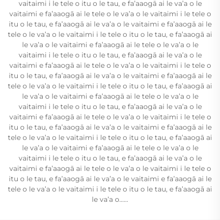
vaitaimi i le tele o itu o le tau, e fa’aaogā ai le va’a o le
vaitaimi e fa’aaogā ai le tele o le va’a o le vaitaimi i le tele o
itu o le tau, e fa’aaogā ai le va’a o le vaitaimi e fa’aaogā ai le
tele o le va’a o le vaitaimi i le tele o itu o le tau, e fa’aaogā ai
le va’a o le vaitaimi e fa’aaogā ai le tele o le va’a o le
vaitaimi i le tele o itu o le tau, e fa’aaogā ai le va’a o le
vaitaimi e fa’aaogā ai le tele o le va’a o le vaitaimi i le tele o
itu o le tau, e fa’aaogā ai le va’a o le vaitaimi e fa’aaogā ai le
tele o le va’a o le vaitaimi i le tele o itu o le tau, e fa’aaogā ai
le va’a o le vaitaimi e fa’aaogā ai le tele o le va’a o le
vaitaimi i le tele o itu o le tau, e fa’aaogā ai le va’a o le
vaitaimi e fa’aaogā ai le tele o le va’a o le vaitaimi i le tele o
itu o le tau, e fa’aaogā ai le va’a o le vaitaimi e fa’aaogā ai le
tele o le va’a o le vaitaimi i le tele o itu o le tau, e fa’aaogā ai
le va’a o le vaitaimi e fa’aaogā ai le tele o le va’a o le
vaitaimi i le tele o itu o le tau, e fa’aaogā ai le va’a o le
vaitaimi e fa’aaogā ai le tele o le va’a o le vaitaimi i le tele o
itu o le tau, e fa’aaogā ai le va’a o le vaitaimi e fa’aaogā ai le
tele o le va’a o le vaitaimi i le tele o itu o le tau, e fa’aaogā ai
le va’a o......