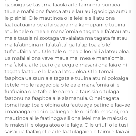
gaoioiga se tasi, ma faaola ai le taimi ma punaoa
tāua e mafai ona faasoa atu e lau au i gaoioiga autū a
le pisinisi. O le mautinoa o le lelei e sili atu ona
faatuatuaina pe a faipaaga ma kamupani e tuuina
atu le tele o mea e manaʻomia e tagata e faʻatau atu
ma e tausia ni sootaga vavalalata ma tagata faʻatau
ma faʻatinoina ni faʻataʻitaʻiga faʻapitoa aʻo leʻi
tufatufaina atu O le tele o mea o loo iai i a latou oloa,
ua mafai ai ona vave maua mai mea e manaʻomia,
ma ʻalofia ai le tuai o galuega e masani ona faia e ni
tagata faatau e lē lava a latou oloa. O le tomai
faapitoa ua saunia e tagata e tuuina atu ni poloaiga
tetele mo le faagaoioia o le ea e manaʻomia ai le
fuafuaina o le tafe o le ea ma le tausisia o tulaga
faatonuina faapitoa a le alamanuia. O nei tagata
tomai faapitoa e ofoina atu fautuaga patino e faavae
i manaoga moni o galuega e lē o ni fofo masani, ma
mautinoa ai le faatinoga sili ona lelei ma le malosi o
le malosi i le olaga atoa o le faiga. O le ufiufi o le tusi
saisai ua faafaigofie ai le faatulagaina o taimi e faia ai