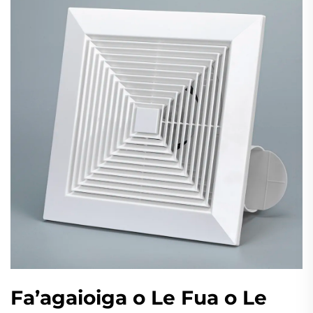
Fa’agaioiga o Le Fua o Le