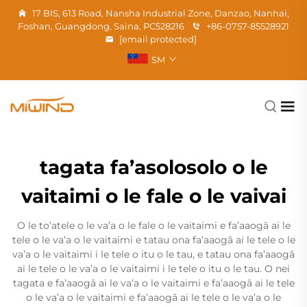
17 BIS, 613 Road, Nansha Industrial Zone, Danzao, Nanhai,
Foshan, Guangdong, Saina. PC528216
+86-0757-85528921
[email protected]
SM
tagata fa’asolosolo o le
vaitaimi o le fale o le vaivai
O le to’atele o le va’a o le fale o le vaitaimi e fa’aaogā ai le
tele o le va’a o le vaitaimi e tatau ona fa’aaogā ai le tele o le
va’a o le vaitaimi i le tele o itu o le tau, e tatau ona fa’aaogā
ai le tele o le va’a o le vaitaimi i le tele o itu o le tau. O nei
tagata e fa’aaogā ai le va’a o le vaitaimi e fa’aaogā ai le tele
o le va’a o le vaitaimi e fa’aaogā ai le tele o le va’a o le