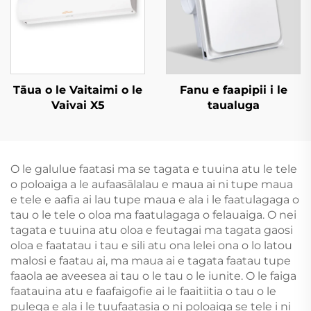
Tāua o le Vaitaimi o le
Fanu e faapipii i le
Vaivai X5
taualuga
O le galulue faatasi ma se tagata e tuuina atu le tele
o poloaiga a le aufaasālalau e maua ai ni tupe maua
e tele e aafia ai lau tupe maua e ala i le faatulagaga o
tau o le tele o oloa ma faatulagaga o felauaiga. O nei
tagata e tuuina atu oloa e feutagai ma tagata gaosi
oloa e faatatau i tau e sili atu ona lelei ona o lo latou
malosi e faatau ai, ma maua ai e tagata faatau tupe
faaola ae aveesea ai tau o le tau o le iunite. O le faiga
faatauina atu e faafaigofie ai le faaitiitia o tau o le
pulega e ala i le tuufaatasia o ni poloaiga se tele i ni