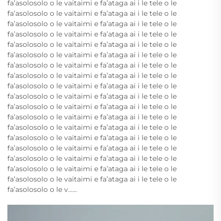
fa’asolosolo o le vaitaimi e fa’ataga ai i le tele o le
fa’asolosolo o le vaitaimi e fa’ataga ai i le tele o le
fa’asolosolo o le vaitaimi e fa’ataga ai i le tele o le
fa’asolosolo o le vaitaimi e fa’ataga ai i le tele o le
fa’asolosolo o le vaitaimi e fa’ataga ai i le tele o le
fa’asolosolo o le vaitaimi e fa’ataga ai i le tele o le
fa’asolosolo o le vaitaimi e fa’ataga ai i le tele o le
fa’asolosolo o le vaitaimi e fa’ataga ai i le tele o le
fa’asolosolo o le vaitaimi e fa’ataga ai i le tele o le
fa’asolosolo o le vaitaimi e fa’ataga ai i le tele o le
fa’asolosolo o le vaitaimi e fa’ataga ai i le tele o le
fa’asolosolo o le vaitaimi e fa’ataga ai i le tele o le
fa’asolosolo o le vaitaimi e fa’ataga ai i le tele o le
fa’asolosolo o le vaitaimi e fa’ataga ai i le tele o le
fa’asolosolo o le vaitaimi e fa’ataga ai i le tele o le
fa’asolosolo o le vaitaimi e fa’ataga ai i le tele o le
fa’asolosolo o le vaitaimi e fa’ataga ai i le tele o le
fa’asolosolo o le vaitaimi e fa’ataga ai i le tele o le
fa’asolosolo o le v......