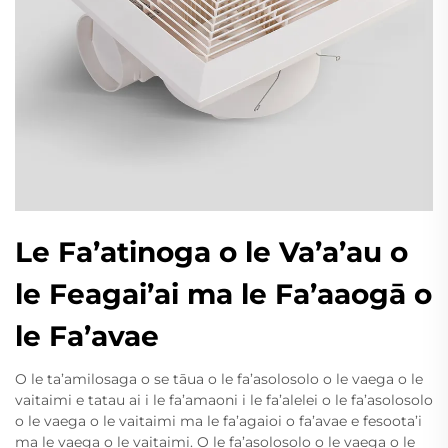
Le Fa’atinoga o le Va’a’au o
le Feagai’ai ma le Fa’aaogā o
le Fa’avae
O le ta’amilosaga o se tāua o le fa’asolosolo o le vaega o le
vaitaimi e tatau ai i le fa’amaoni i le fa’alelei o le fa’asolosolo
o le vaega o le vaitaimi ma le fa’agaioi o fa’avae e fesoota’i
ma le vaega o le vaitaimi. O le fa’asolosolo o le vaega o le