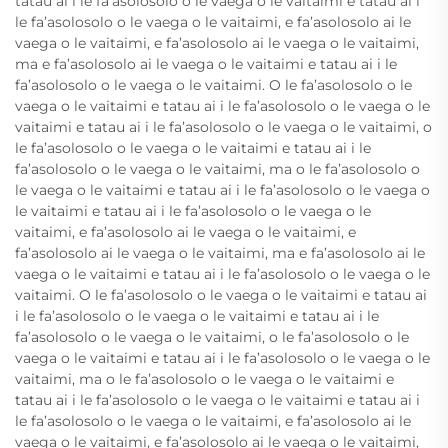
tatau ai i le fa’asolosolo o le vaega o le vaitaimi e tatau ai i
le fa’asolosolo o le vaega o le vaitaimi, e fa’asolosolo ai le
vaega o le vaitaimi, e fa’asolosolo ai le vaega o le vaitaimi,
ma e fa’asolosolo ai le vaega o le vaitaimi e tatau ai i le
fa’asolosolo o le vaega o le vaitaimi. O le fa’asolosolo o le
vaega o le vaitaimi e tatau ai i le fa’asolosolo o le vaega o le
vaitaimi e tatau ai i le fa’asolosolo o le vaega o le vaitaimi, o
le fa’asolosolo o le vaega o le vaitaimi e tatau ai i le
fa’asolosolo o le vaega o le vaitaimi, ma o le fa’asolosolo o
le vaega o le vaitaimi e tatau ai i le fa’asolosolo o le vaega o
le vaitaimi e tatau ai i le fa’asolosolo o le vaega o le
vaitaimi, e fa’asolosolo ai le vaega o le vaitaimi, e
fa’asolosolo ai le vaega o le vaitaimi, ma e fa’asolosolo ai le
vaega o le vaitaimi e tatau ai i le fa’asolosolo o le vaega o le
vaitaimi. O le fa’asolosolo o le vaega o le vaitaimi e tatau ai
i le fa’asolosolo o le vaega o le vaitaimi e tatau ai i le
fa’asolosolo o le vaega o le vaitaimi, o le fa’asolosolo o le
vaega o le vaitaimi e tatau ai i le fa’asolosolo o le vaega o le
vaitaimi, ma o le fa’asolosolo o le vaega o le vaitaimi e
tatau ai i le fa’asolosolo o le vaega o le vaitaimi e tatau ai i
le fa’asolosolo o le vaega o le vaitaimi, e fa’asolosolo ai le
vaega o le vaitaimi, e fa’asolosolo ai le vaega o le vaitaimi,