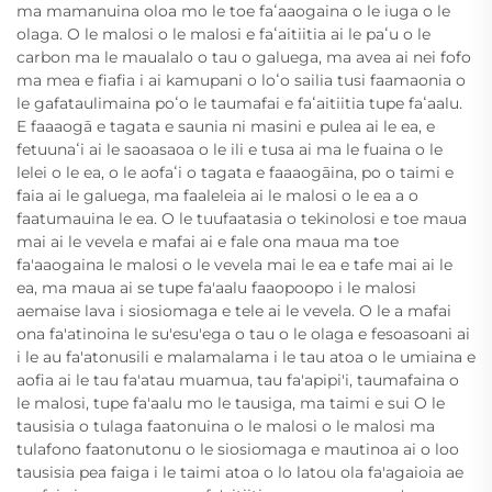
ma mamanuina oloa mo le toe faʻaaogaina o le iuga o le
olaga. O le malosi o le malosi e faʻaitiitia ai le paʻu o le
carbon ma le maualalo o tau o galuega, ma avea ai nei fofo
ma mea e fiafia i ai kamupani o loʻo sailia tusi faamaonia o
le gafataulimaina poʻo le taumafai e faʻaitiitia tupe faʻaalu.
E faaaogā e tagata e saunia ni masini e pulea ai le ea, e
fetuunaʻi ai le saoasaoa o le ili e tusa ai ma le fuaina o le
lelei o le ea, o le aofaʻi o tagata e faaaogāina, po o taimi e
faia ai le galuega, ma faaleleia ai le malosi o le ea a o
faatumauina le ea. O le tuufaatasia o tekinolosi e toe maua
mai ai le vevela e mafai ai e fale ona maua ma toe
fa'aaogaina le malosi o le vevela mai le ea e tafe mai ai le
ea, ma maua ai se tupe fa'aalu faaopoopo i le malosi
aemaise lava i siosiomaga e tele ai le vevela. O le a mafai
ona fa'atinoina le su'esu'ega o tau o le olaga e fesoasoani ai
i le au fa'atonusili e malamalama i le tau atoa o le umiaina e
aofia ai le tau fa'atau muamua, tau fa'apipi'i, taumafaina o
le malosi, tupe fa'aalu mo le tausiga, ma taimi e sui O le
tausisia o tulaga faatonuina o le malosi o le malosi ma
tulafono faatonutonu o le siosiomaga e mautinoa ai o loo
tausisia pea faiga i le taimi atoa o lo latou ola fa'agaioia ae