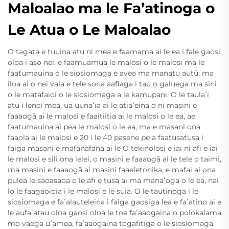
Maloalao ma le Fa’atinoga o
Le Atua o Le Maloalao
O tagata e tuuina atu ni mea e faamama ai le ea i fale gaosi
oloa i aso nei, e faamuamua le malosi o le malosi ma le
faatumauina o le siosiomaga e avea ma manatu autū, ma
iloa ai o nei vala e tele sona aafiaga i tau o galuega ma sini
o le matafaioi o le siosiomaga a le kamupani. O le taulaʻi
atu i lenei mea, ua uunaʻia ai le atiaʻeina o ni masini e
faaaogā ai le malosi e faaitiitia ai le malosi o le ea, ae
faatumauina ai pea le malosi o le ea, ma e masani ona
faaola ai le malosi e 20 i le 40 pasene pe a faatusatusa i
faiga masani e māfanafana ai le O tekinolosi e iai ni afi e iai
le malosi e sili ona lelei, o masini e faaaogā ai le tele o taimi,
ma masini e faaaogā ai masini faaeletonika, e mafai ai ona
pulea le saoasaoa o le afi e tusa ai ma manaʻoga o le ea, nai
lo le faagaoioia i le malosi e lē suia. O le tautinoga i le
siosiomaga e faʻalauteleina i faiga gaosiga lea e faʻatino ai e
le aufaʻatau oloa gaosi oloa le toe faʻaaogaina o polokalama
mo vaega uʻamea, faʻaaogaina togafitiga o le siosiomaga,