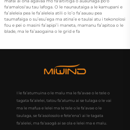
mafai ai ona agavaa mo fa'aitiitiga o auaunaga po'o
fa'amalosi'au tau lafoga. O le naunautaiga a le kamupani e
faʻaleleia pea le faʻaleleia atili o loʻo faʻaauau pea
taumafaiga o suʻesuʻega ma atinaʻe e taulai atu i tekonolosi
fou e pei o masini faʻapipiʻi maneta, mamanu faʻapitoa o le
blade, ma le faʻaaogaina o le grid e fa
I le fa’atumuina o le malu ma le fa’avae o le tele o
tagata fa’alelei, tatou fa’atumu ai se tulaga o le vai
ma le mafua e lelei ma le tele o le fa’avae o le
taulaga, se fa’asolosolo e fete’ena’i ai le tagata
fa’alelei, ma fa’aaogā ai se ola e lelei ma e malu.