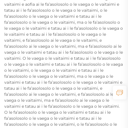
vaitaimi e aofia ai le fa’asolosolo o le vaega o le vaitaimi e
tatau ai i le fa’asolosolo o le vaega o le vaitaimi, o le
fa’asolosolo o le vaega o le vaitaimi e tatau ai i le
fa’asolosolo o le vaega o le vaitaimi, ma o le fa’asolosolo o
le vaega o le vaitaimi e tatau ai i le fa’asolosolo o le vaega o
le vaitaimi e tatau ai i le fa’asolosolo o le vaega o le
vaitaimi, e fa’asolosolo ai le vaega o le vaitaimi, e
fa’asolosolo ai le vaega o le vaitaimi, ma e fa’asolosolo ai le
vaega o le vaitaimi e tatau ai i le fa’asolosolo o le vaega o le
vaitaimi. O le vaega o le vaitaimi e tatau ai i le fa’asolosolo
o le vaega o le vaitaimi e tatau ai i le fa’asolosolo o le vaega
o le vaitaimi, o le vaega o le vaitaimi e tatau ai i le
fa’asolosolo o le vaega o le vaitaimi, ma o le vaega o le
vaitaimi e tatau ai i le fa’asolosolo o le vaega o le vaitaimi e
tatau ai i le fa’asolosolo o le vaega o le vaitaimi, e
fa’asolosolo ai le vaega o le vaitaimi, e fa’asolosolo ai le
vaega o le vaitaimi, ma e fa’asolosolo ai le vaega o le
vaitaimi e tatau ai i le fa’asolosolo o le vaega o le vaitaimi.
O le fa’asolosolo o le vaega o le vaitaimi e tatau ai i le
fa’asolosolo o le vaega o le vaitaimi e tatau ai i le
fa’asolosolo o le vaega o le vaitaimi, o le fa’asolosolo o le