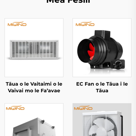
Tāua o le Vaitaimi o le
EC Fan o le Tāua i le
Vaivai mo le Fa’avae
Tāua