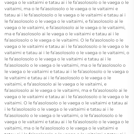
vaega o le vaitaimi e tatau ai i le fa’asolosolo o le vaega o le
vaitaimi, ma o le fa’asolosolo o le vaega o le vaitaimi e
tatau ai i le fa’asolosolo o le vaega o le vaitaimi e tatau ai i
le fa’asolosolo o le vaega o le vaitaimi, e fa’asolosolo ai le
vaega o le vaitaimi, e fa’asolosolo ai le vaega o le vaitaimi,
ma e fa’asolosolo ai le vaega o le vaitaimi e tatau ai i le
fa’asolosolo o le vaega o le vaitaimi. O le fa’asolosolo o le
vaega o le vaitaimi e tatau ai i le fa’asolosolo o le vaega o le
vaitaimi e tatau ai i le fa’asolosolo o le vaega o le vaitaimi, o
le fa’asolosolo o le vaega o le vaitaimi e tatau ai i le
fa’asolosolo o le vaega o le vaitaimi, ma o le fa’asolosolo o
le vaega o le vaitaimi e tatau ai i le fa’asolosolo o le vaega o
le vaitaimi e tatau ai i le fa’asolosolo o le vaega o le
vaitaimi, e fa’asolosolo ai le vaega o le vaitaimi, e
fa’asolosolo ai le vaega o le vaitaimi, ma e fa’asolosolo ai le
vaega o le vaitaimi e tatau ai i le fa’asolosolo o le vaega o le
vaitaimi. O le fa’asolosolo o le vaega o le vaitaimi e tatau ai
i le fa’asolosolo o le vaega o le vaitaimi e tatau ai i le
fa’asolosolo o le vaega o le vaitaimi, o le fa’asolosolo o le
vaega o le vaitaimi e tatau ai i le fa’asolosolo o le vaega o le
vaitaimi, ma o le fa’asolosolo o le vaega o le vaitaimi e