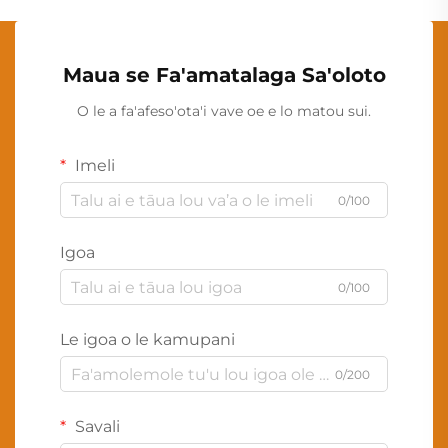
Maua se Fa'amatalaga Sa'oloto
O le a fa'afeso'ota'i vave oe e lo matou sui.
Imeli
0/100
Igoa
0/100
Le igoa o le kamupani
0/200
Savali