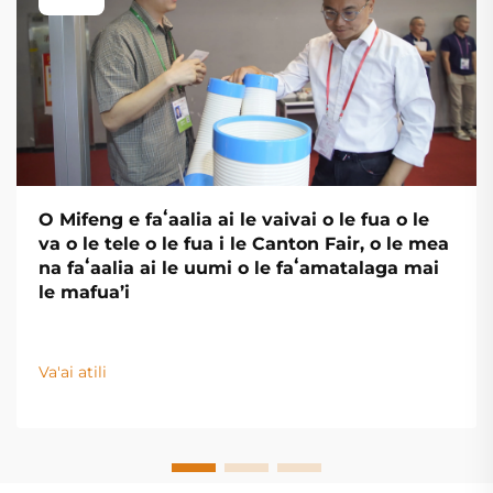
O Mifeng e faʻaalia ai le vaivai o le fua o le
va o le tele o le fua i le Canton Fair, o le mea
na faʻaalia ai le uumi o le faʻamatalaga mai
le mafua’i
Va'ai atili