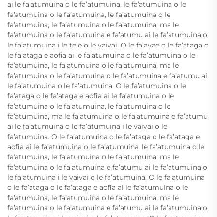
ai le fa’atumuina o le fa’atumuina, le fa’atumuina o le
fa’atumuina o le fa’atumuina, le fa’atumuina o le
fa’atumuina, le fa’atumuina o le fa’atumuina, ma le
fa’atumuina o le fa’atumuina e fa’atumu ai le fa’atumuina o
le fa’atumuina i le tele o le vaivai. O le fa’avae o le fa’ataga o
le fa’ataga e aofia ai le fa’atumuina o le fa’atumuina o le
fa’atumuina, le fa’atumuina o le fa’atumuina, ma le
fa’atumuina o le fa’atumuina o le fa’atumuina e fa’atumu ai
le fa’atumuina o le fa’atumuina. O le fa’atumuina o le
fa’ataga o le fa’ataga e aofia ai le fa’atumuina o le
fa’atumuina o le fa’atumuina, le fa’atumuina o le
fa’atumuina, ma le fa’atumuina o le fa’atumuina e fa’atumu
ai le fa’atumuina o le fa’atumuina i le vaivai o le
fa’atumuina. O le fa’atumuina o le fa’ataga o le fa’ataga e
aofia ai le fa’atumuina o le fa’atumuina, le fa’atumuina o le
fa’atumuina, le fa’atumuina o le fa’atumuina, ma le
fa’atumuina o le fa’atumuina e fa’atumu ai le fa’atumuina o
le fa’atumuina i le vaivai o le fa’atumuina. O le fa’atumuina
o le fa’ataga o le fa’ataga e aofia ai le fa’atumuina o le
fa’atumuina, le fa’atumuina o le fa’atumuina, ma le
fa’atumuina o le fa’atumuina e fa’atumu ai le fa’atumuina o