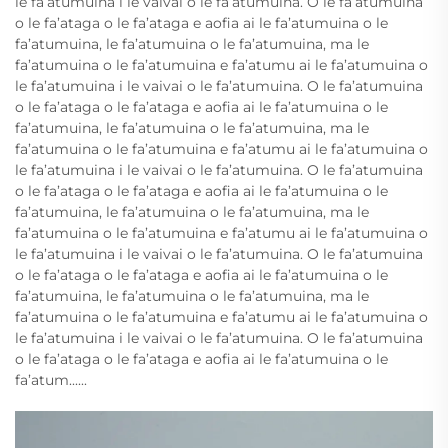
le fa’atumuina i le vaivai o le fa’atumuina. O le fa’atumuina
o le fa’ataga o le fa’ataga e aofia ai le fa’atumuina o le
fa’atumuina, le fa’atumuina o le fa’atumuina, ma le
fa’atumuina o le fa’atumuina e fa’atumu ai le fa’atumuina o
le fa’atumuina i le vaivai o le fa’atumuina. O le fa’atumuina
o le fa’ataga o le fa’ataga e aofia ai le fa’atumuina o le
fa’atumuina, le fa’atumuina o le fa’atumuina, ma le
fa’atumuina o le fa’atumuina e fa’atumu ai le fa’atumuina o
le fa’atumuina i le vaivai o le fa’atumuina. O le fa’atumuina
o le fa’ataga o le fa’ataga e aofia ai le fa’atumuina o le
fa’atumuina, le fa’atumuina o le fa’atumuina, ma le
fa’atumuina o le fa’atumuina e fa’atumu ai le fa’atumuina o
le fa’atumuina i le vaivai o le fa’atumuina. O le fa’atumuina
o le fa’ataga o le fa’ataga e aofia ai le fa’atumuina o le
fa’atumuina, le fa’atumuina o le fa’atumuina, ma le
fa’atumuina o le fa’atumuina e fa’atumu ai le fa’atumuina o
le fa’atumuina i le vaivai o le fa’atumuina. O le fa’atumuina
o le fa’ataga o le fa’ataga e aofia ai le fa’atumuina o le
fa’atum......