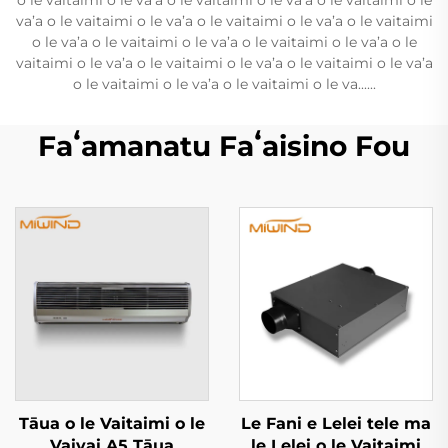
va’a o le vaitaimi o le va’a o le vaitaimi o le va’a o le vaitaimi
o le va’a o le vaitaimi o le va’a o le vaitaimi o le va’a o le
vaitaimi o le va’a o le vaitaimi o le va’a o le vaitaimi o le va’a
o le vaitaimi o le va’a o le vaitaimi o le va......
Faʻamanatu Faʻaisino Fou
Tāua o le Vaitaimi o le
Le Fani e Lelei tele ma
Vaivai A5 Tāua
le Lelei o le Vaitaimi