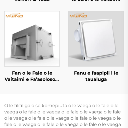
Fan o le Fale o le
Fanu e faapipii i le
Vaitaimi e Fa’asolosolo
taualuga
ai
O le filifiliga o se komepiuta o le vaega o le fale o le
vaega o le fale o le vaega o le fale o le vaega o le fale
o le vaega o le fale o le vaega o le fale o le vaega o le
fale o le vaega o le fale o le vaega o le fale o le vaega