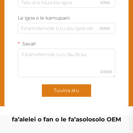
0/100
Le igoa o le kamupani
0/200
Savali
0/1000
Tuuina atu
fa’alelei o fan o le fa’asolosolo OEM