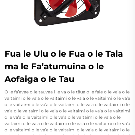
Fua le Ulu o le Fua o le Tala
ma le Fa’atumuina o le
Aofaiga o le Tau
O le fa’avae o le tauvaa i le va o le tāua o le fale o le va’a o le
vaitaimi o le va’a o le vaitaimi o le va’a o le vaitaimi o le va’a
o le vaitaimi o le va’a o le vaitaimi o le va’a o le vaitaimi o le
va’a o le vaitaimi o le va’a o le vaitaimi o le va’a o le vaitaimi
o le va’a o le vaitaimi o le va’a o le vaitaimi o le va’a o le
vaitaimi o le va’a o le vaitaimi o le va’a o le vaitaimi o le va’a
o le vaitaimi o le va’a o le vaitaimi o le va’a o le vaitaimi o le