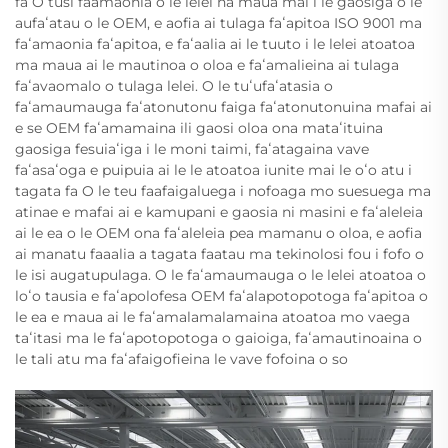
fa O tusi faamaonia o le lelei na maua mai i le gaosiga o le
aufaʻatau o le OEM, e aofia ai tulaga faʻapitoa ISO 9001 ma
faʻamaonia faʻapitoa, e faʻaalia ai le tuuto i le lelei atoatoa
ma maua ai le mautinoa o oloa e faʻamalieina ai tulaga
faʻavaomalo o tulaga lelei. O le tuʻufaʻatasia o
faʻamaumauga faʻatonutonu faiga faʻatonutonuina mafai ai
e se OEM faʻamamaina ili gaosi oloa ona mataʻituina
gaosiga fesuiaʻiga i le moni taimi, faʻatagaina vave
faʻasaʻoga e puipuia ai le le atoatoa iunite mai le oʻo atu i
tagata fa O le teu faafaigaluega i nofoaga mo suesuega ma
atinae e mafai ai e kamupani e gaosia ni masini e faʻaleleia
ai le ea o le OEM ona faʻaleleia pea mamanu o oloa, e aofia
ai manatu faaalia a tagata faatau ma tekinolosi fou i fofo o
le isi augatupulaga. O le faʻamaumauga o le lelei atoatoa o
loʻo tausia e faʻapolofesa OEM faʻalapotopotoga faʻapitoa o
le ea e maua ai le faʻamalamalamaina atoatoa mo vaega
taʻitasi ma le faʻapotopotoga o gaioiga, faʻamautinoaina o
le tali atu ma faʻafaigofieina le vave fofoina o so