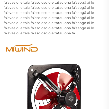
fa’avae o le tala fa’asolosolo e tatau ona fa’aaogā ai le
fa’avae o le tala fa’asolosolo e tatau ona fa’aaogā ai le
fa’avae o le tala fa’asolosolo e tatau ona fa’aaogā ai le
fa’avae o le tala fa’asolosolo e tatau ona fa’aaogā ai le
fa’avae o le tala fa’asolosolo e tatau ona fa’aaogā ai le
fa’avae o le tala fa’asolosolo e tatau ona fa’aaogā ai le
fa’avae o le tala fa’asolosolo e tatau ona fa......