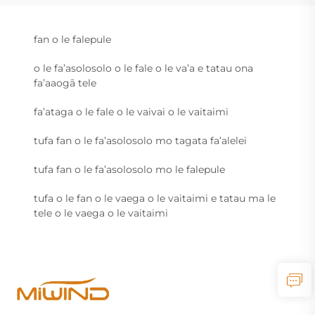
fan o le falepule
o le fa’asolosolo o le fale o le va’a e tatau ona
fa’aaogā tele
fa’ataga o le fale o le vaivai o le vaitaimi
tufa fan o le fa’asolosolo mo tagata fa’alelei
tufa fan o le fa’asolosolo mo le falepule
tufa o le fan o le vaega o le vaitaimi e tatau ma le
tele o le vaega o le vaitaimi