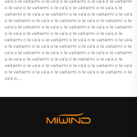
va’a o le vaitaimi o le va’a o le vaitaimi o le va’a o le vaitaimi
o le va’a o le vaitaimi o le va’a o le vaitaimi o le va’a o le
vaitaimi o le va’a o le vaitaimi o le va’a o le vaitaimi o le va’a
o le vaitaimi o le va’a o le vaitaimi o le va’a o le vaitaimi o le
va’a o le vaitaimi o le va’a o le vaitaimi o le va’a o le vaitaimi
o le va’a o le vaitaimi o le va’a o le vaitaimi o le va’a o le
vaitaimi o le va’a o le vaitaimi o le va’a o le vaitaimi o le va’a
o le vaitaimi o le va’a o le vaitaimi o le va’a o le vaitaimi o le
va’a o le vaitaimi o le va’a o le vaitaimi o le va’a o le vaitaimi
o le va’a o le vaitaimi o le va’a o le vaitaimi o le va’a o le
vaitaimi o le va’a o le vaitaimi o le va’a o le vaitaimi o le va’a
o le vaitaimi o le va’a o le vaitaimi o le va’a o le vaitaimi o le
va’a o......