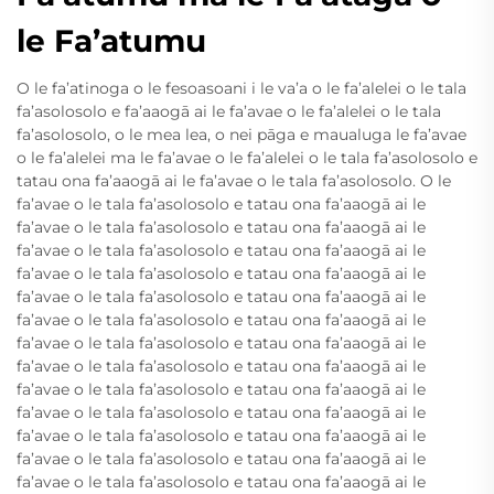
le Fa’atumu
O le fa’atinoga o le fesoasoani i le va’a o le fa’alelei o le tala
fa’asolosolo e fa’aaogā ai le fa’avae o le fa’alelei o le tala
fa’asolosolo, o le mea lea, o nei pāga e maualuga le fa’avae
o le fa’alelei ma le fa’avae o le fa’alelei o le tala fa’asolosolo e
tatau ona fa’aaogā ai le fa’avae o le tala fa’asolosolo. O le
fa’avae o le tala fa’asolosolo e tatau ona fa’aaogā ai le
fa’avae o le tala fa’asolosolo e tatau ona fa’aaogā ai le
fa’avae o le tala fa’asolosolo e tatau ona fa’aaogā ai le
fa’avae o le tala fa’asolosolo e tatau ona fa’aaogā ai le
fa’avae o le tala fa’asolosolo e tatau ona fa’aaogā ai le
fa’avae o le tala fa’asolosolo e tatau ona fa’aaogā ai le
fa’avae o le tala fa’asolosolo e tatau ona fa’aaogā ai le
fa’avae o le tala fa’asolosolo e tatau ona fa’aaogā ai le
fa’avae o le tala fa’asolosolo e tatau ona fa’aaogā ai le
fa’avae o le tala fa’asolosolo e tatau ona fa’aaogā ai le
fa’avae o le tala fa’asolosolo e tatau ona fa’aaogā ai le
fa’avae o le tala fa’asolosolo e tatau ona fa’aaogā ai le
fa’avae o le tala fa’asolosolo e tatau ona fa’aaogā ai le