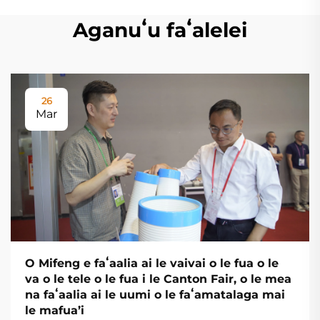
Aganuʻu faʻalelei
26
Mar
O Mifeng e faʻaalia ai le vaivai o le fua o le
va o le tele o le fua i le Canton Fair, o le mea
na faʻaalia ai le uumi o le faʻamatalaga mai
le mafua’i