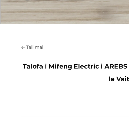
Tali mai
Talofa i Mifeng Electric i AREB
le Vai