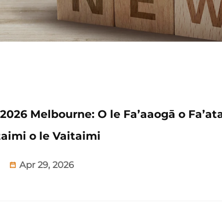
S 2026 Melbourne: O le Fa’aaogā o Fa’at
taimi o le Vaitaimi
Apr 29, 2026