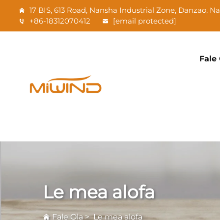
17 BIS, 613 Road, Nansha Industrial Zone, Danzao, 
+86-18312070412
[email protected]
Fale
Le mea alofa
Fale Ola
>
Le mea alofa