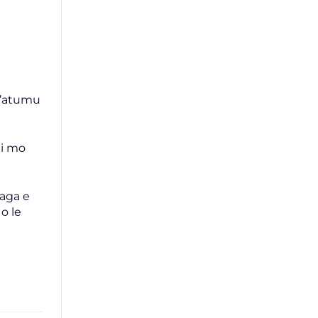
fa’atumu
ai mo
oaga e
o le