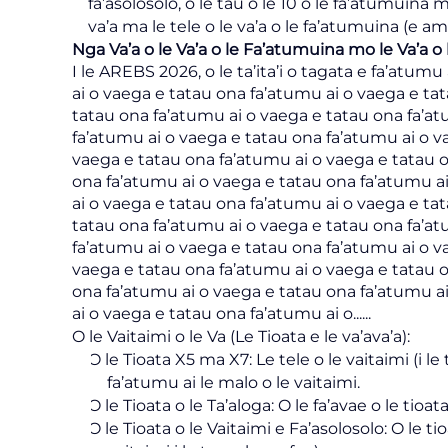
fa’asolosolo, o le tau o le 10 o le fa’atumuina 
va’a ma le tele o le va’a o le fa’atumuina (e am
Nga Va’a o le Va’a o le Fa’atumuina mo le Va’a o 
I le AREBS 2026, o le ta’ita’i o tagata e fa’atu
ai o vaega e tatau ona fa’atumu ai o vaega e ta
tatau ona fa’atumu ai o vaega e tatau ona fa’at
fa’atumu ai o vaega e tatau ona fa’atumu ai o v
vaega e tatau ona fa’atumu ai o vaega e tatau o
ona fa’atumu ai o vaega e tatau ona fa’atumu a
ai o vaega e tatau ona fa’atumu ai o vaega e ta
tatau ona fa’atumu ai o vaega e tatau ona fa’at
fa’atumu ai o vaega e tatau ona fa’atumu ai o v
vaega e tatau ona fa’atumu ai o vaega e tatau o
ona fa’atumu ai o vaega e tatau ona fa’atumu a
ai o vaega e tatau ona fa’atumu ai o......
O le Vaitaimi o le Va (Le Tioata e le va’ava’a):
O le Tioata X5 ma X7:
Le tele o le vaitaimi (i le
fa’atumu ai le malo o le vaitaimi.
O le Tioata o le Ta’aloga:
O le fa’avae o le tioat
O le Tioata o le Vaitaimi e Fa’asolosolo:
O le tio