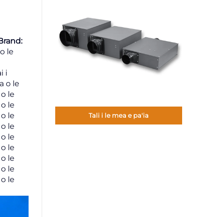
Brand:
o le
i i
a o le
 o le
 o le
 o le
Tali i le mea e pa'ia
 o le
 o le
 o le
 o le
 o le
 o le