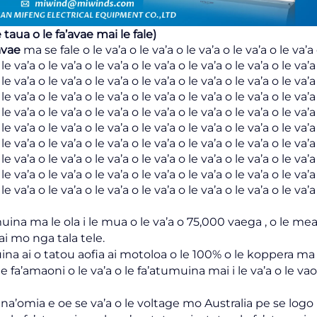
taua o le fa’avae mai le fale)
’avae
ma se fale o le va’a o le va’a o le va’a o le va’a o le va’a 
 le va’a o le va’a o le va’a o le va’a o le va’a o le va’a o le va’a
 le va’a o le va’a o le va’a o le va’a o le va’a o le va’a o le va’a
 le va’a o le va’a o le va’a o le va’a o le va’a o le va’a o le va’a
 le va’a o le va’a o le va’a o le va’a o le va’a o le va’a o le va’a
 le va’a o le va’a o le va’a o le va’a o le va’a o le va’a o le va’a
 le va’a o le va’a o le va’a o le va’a o le va’a o le va’a o le va’a
 le va’a o le va’a o le va’a o le va’a o le va’a o le va’a o le va’a
 le va’a o le va’a o le va’a o le va’a o le va’a o le va’a o le va’a
 le va’a o le va’a o le va’a o le va’a o le va’a o le va’a o le va’a
uina ma le ola i le mua o le va’a o
75,000 vaega
, o le me
 ai mo nga tala tele.
na ai o tatou aofia ai
motoloa o le 100% o le koppera
ma
e fa’amaoni o le va’a o le fa’atumuina mai i le va’a o le vao
na’omia e oe se va’a o le voltage mo Australia pe se logo