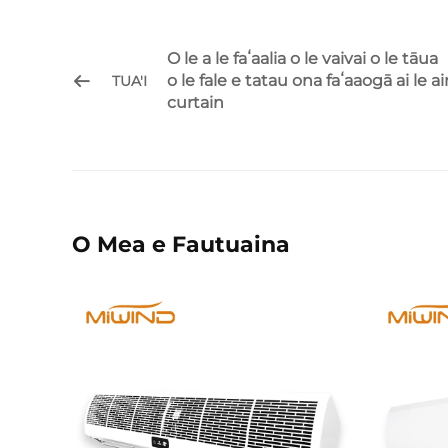
O le a le faʻaalia o le vaivai o le tāua
o le fale e tatau ona faʻaaogā ai le ai
TUA'I
curtain
O Mea e Fautuaina