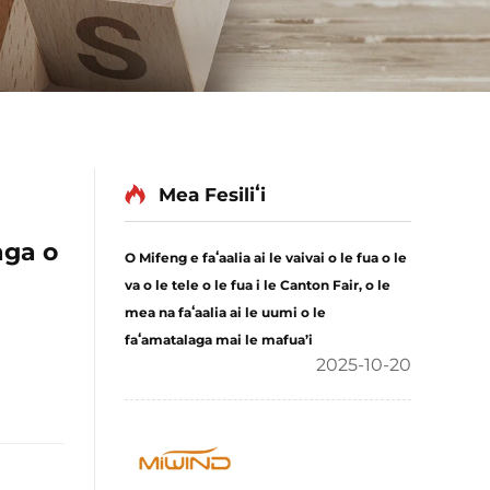
Mea Fesiliʻi
aga o
O Mifeng e faʻaalia ai le vaivai o le fua o le
va o le tele o le fua i le Canton Fair, o le
mea na faʻaalia ai le uumi o le
faʻamatalaga mai le mafua’i
2025-10-20