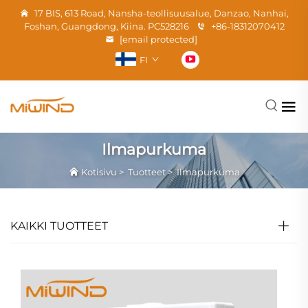
17 BIS, 613 Road, Nansha-teollisuusalue, Danzao, Nanhai,
Foshan, Guangdong, Kiina. PC528216
+86-18312070412
[email protected]
FI
Ilmapurkuma
Kotisivu
>
Tuotteet
>
Ilmapurkuma
KAIKKI TUOTTEET