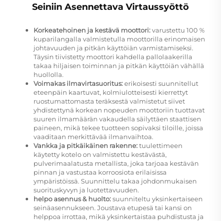
Seiniin Asennettava Virtaussyöttö
Korkeatehoinen ja kestävä moottori:
varustettu 100 %
kuparilangalla valmistetulla moottorilla erinomaisen
johtavuuden ja pitkän käyttöiän varmistamiseksi.
Täysin tiivistetty moottori kahdella pallolaakerilla
takaa hiljaisen toiminnan ja pitkän käyttöiän vähällä
huollolla.
Voimakas ilmavirtasuoritus:
erikoisesti suunnitellut
eteenpäin kaartuvat, kolmiulotteisesti kierrettyt
ruostumattomasta teräksestä valmistetut siivet
yhdistettynä korkean nopeuden moottoriin tuottavat
suuren ilmamäärän vakaudella säilyttäen staattisen
paineen, mikä tekee tuotteen sopivaksi tiloille, joissa
vaaditaan merkittävää ilmanvaihtoa.
Vankka ja pitkäikäinen rakenne:
tuulettimeen
käytetty kotelo on valmistettu kestävästä,
pulverimaalatusta metallista, joka tarjoaa kestävän
pinnan ja vastustaa korroosiota erilaisissa
ympäristöissä. Suunnittelu takaa johdonmukaisen
suorituskyvyn ja luotettavuuden.
helpo asennus & huolto:
suunniteltu yksinkertaiseen
seinäasennukseen. Joustava etupesä tai kansi on
helppoa irrottaa, mikä yksinkertaistaa puhdistusta ja