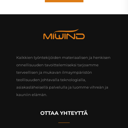
Kaikkien työntekijöiden materiaalisen ja henkisen
onnellisuuden tavoittelemiseksi tarjoamme
terveellisen ja mukavan ilmaympäristön
teollisuuden johtavalla teknologialla,
asiakasläheisellä palvelulla ja luomme vihreän ja
kauniin elämän.
OTTAA YHTEYTTÄ