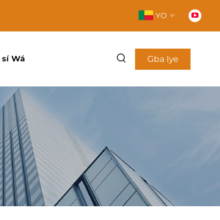
YO
Gba Iye
 sí Wá