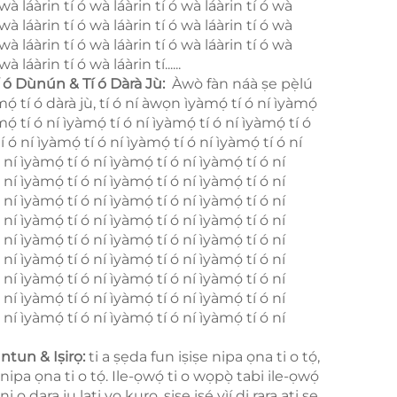
 wà láàrin tí ó wà láàrin tí ó wà láàrin tí ó wà
 wà láàrin tí ó wà láàrin tí ó wà láàrin tí ó wà
 wà láàrin tí ó wà láàrin tí ó wà láàrin tí ó wà
wà láàrin tí ó wà láàrin tí......
í ó Dùnún & Tí ó Dàrà Jù:
​ Àwò fàn náà ṣe pẹ̀lú
́ tí ó dàrà jù, tí ó ní àwọn ìyàmọ́ tí ó ní ìyàmọ́
mọ́ tí ó ní ìyàmọ́ tí ó ní ìyàmọ́ tí ó ní ìyàmọ́ tí ó
í ó ní ìyàmọ́ tí ó ní ìyàmọ́ tí ó ní ìyàmọ́ tí ó ní
 ní ìyàmọ́ tí ó ní ìyàmọ́ tí ó ní ìyàmọ́ tí ó ní
 ní ìyàmọ́ tí ó ní ìyàmọ́ tí ó ní ìyàmọ́ tí ó ní
 ní ìyàmọ́ tí ó ní ìyàmọ́ tí ó ní ìyàmọ́ tí ó ní
 ní ìyàmọ́ tí ó ní ìyàmọ́ tí ó ní ìyàmọ́ tí ó ní
 ní ìyàmọ́ tí ó ní ìyàmọ́ tí ó ní ìyàmọ́ tí ó ní
 ní ìyàmọ́ tí ó ní ìyàmọ́ tí ó ní ìyàmọ́ tí ó ní
 ní ìyàmọ́ tí ó ní ìyàmọ́ tí ó ní ìyàmọ́ tí ó ní
 ní ìyàmọ́ tí ó ní ìyàmọ́ tí ó ní ìyàmọ́ tí ó ní
 ní ìyàmọ́ tí ó ní ìyàmọ́ tí ó ní ìyàmọ́ tí ó ní
ntun & Iṣirọ:
ti a ṣẹda fun iṣiṣe nipa ọna ti o tọ́,
nipa ọna ti o tọ́. Ile-ọwọ́ ti o wọpọ̀ tabi ile-ọwọ́
ni o dara ju lati yọ kuro, ṣiṣe iṣẹ́ yìí di rara ati ṣe