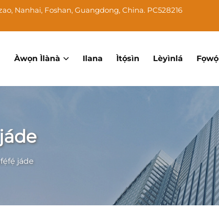
anzao, Nanhai, Foshan, Guangdong, China. PC528216
á
Àwọn Ìlànà
Ilana
Ìtọ́sìn
Lèyìnlá
Fọwọ́
 jáde
ẹ́fẹ́ jáde