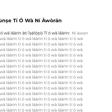
ùnṣe Tí Ó Wà Ní Àwòrán
í ó wà láàrin àti Ìṣẹ́lọ́pọ̀ Tí ó wà láàrin:
​ Ní àwọn
wà láàrin tí ó wà láàrin tí ó wà láàrin tí ó wà
 wà láàrin tí ó wà láàrin tí ó wà láàrin tí ó wà
 wà láàrin tí ó wà láàrin tí ó wà láàrin tí ó wà
 wà láàrin tí ó wà láàrin tí ó wà láàrin tí ó wà
 wà láàrin tí ó wà láàrin tí ó wà láàrin tí ó wà
 wà láàrin tí ó wà láàrin tí ó wà láàrin tí ó wà
 wà láàrin tí ó wà láàrin tí ó wà láàrin tí ó wà
 wà láàrin tí ó wà láàrin tí ó wà láàrin tí ó wà
 wà láàrin tí ó wà láàrin tí ó wà láàrin tí ó wà
 wà láàrin tí ó wà láàrin tí ó wà láàrin tí ó wà
 wà láàrin tí ó wà láàrin tí ó wà láàrin tí ó wà
 wà láàrin tí ó wà láàrin tí ó wà láàrin tí ó wà
 wà láàrin tí ó wà láàrin tí ó wà láàrin tí ó wà
 wà láàrin tí ó wà láàrin tí ó wà láàrin tí ó wà