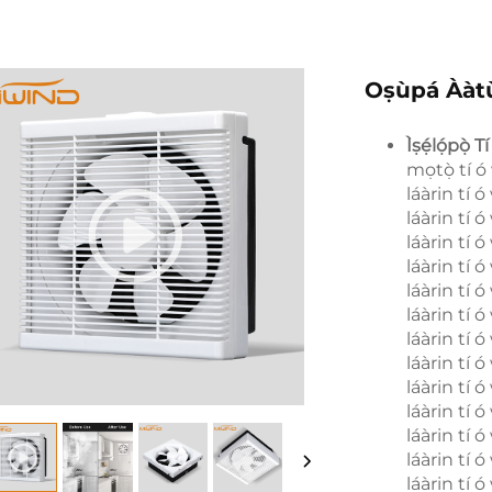
Oṣùpá Ààt
Ìṣẹ́lọ́pọ̀ T
mọtọ̀ tí ó 
láàrin tí ó
láàrin tí ó
láàrin tí ó
láàrin tí ó
láàrin tí ó
láàrin tí ó
láàrin tí ó
láàrin tí ó
láàrin tí ó
láàrin tí ó
láàrin tí ó
láàrin tí ó
láàrin tí ó