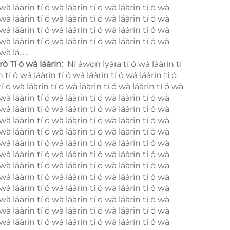
 wà láàrin tí ó wà láàrin tí ó wà láàrin tí ó wà
 wà láàrin tí ó wà láàrin tí ó wà láàrin tí ó wà
 wà láàrin tí ó wà láàrin tí ó wà láàrin tí ó wà
 wà láàrin tí ó wà láàrin tí ó wà láàrin tí ó wà
à lá......
Àìrò Tí ó wà láàrin:
​ Ní àwọn ìyára tí ó wà láàrin tí
 tí ó wà láàrin tí ó wà láàrin tí ó wà láàrin tí ó
í ó wà láàrin tí ó wà láàrin tí ó wà láàrin tí ó wà
 wà láàrin tí ó wà láàrin tí ó wà láàrin tí ó wà
 wà láàrin tí ó wà láàrin tí ó wà láàrin tí ó wà
 wà láàrin tí ó wà láàrin tí ó wà láàrin tí ó wà
 wà láàrin tí ó wà láàrin tí ó wà láàrin tí ó wà
 wà láàrin tí ó wà láàrin tí ó wà láàrin tí ó wà
 wà láàrin tí ó wà láàrin tí ó wà láàrin tí ó wà
 wà láàrin tí ó wà láàrin tí ó wà láàrin tí ó wà
 wà láàrin tí ó wà láàrin tí ó wà láàrin tí ó wà
 wà láàrin tí ó wà láàrin tí ó wà láàrin tí ó wà
 wà láàrin tí ó wà láàrin tí ó wà láàrin tí ó wà
 wà láàrin tí ó wà láàrin tí ó wà láàrin tí ó wà
 wà láàrin tí ó wà láàrin tí ó wà láàrin tí ó wà