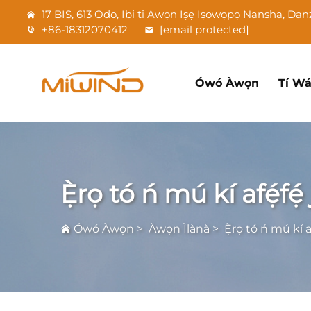
17 BIS, 613 Odo, Ibi ti Awọn Iṣẹ Iṣowọpọ Nansha, D
+86-18312070412
[email protected]
Ówó Àwọn
Tí W
Ẹ̀rọ tó ń mú kí afẹ́fẹ́
Ówó Àwọn
>
Àwọn Ìlànà
>
Ẹ̀rọ tó ń mú kí af