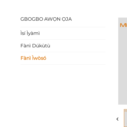
GBOGBO AWỌN ỌJA
Ìsí Ìyàmì
Fànì Dúkùtù
Fànì Ìwòsó