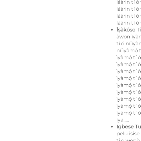
láàrin tí ó
láàrin tí ó
láàrin tí ó
láàrin tí ó 
Ìṣàkóso T
àwọn ìyàmọ
tí ó ní ìyà
ní ìyàmọ́ t
ìyàmọ́ tí ó
ìyàmọ́ tí ó
ìyàmọ́ tí ó
ìyàmọ́ tí ó
ìyàmọ́ tí ó
ìyàmọ́ tí ó
ìyàmọ́ tí ó
ìyàmọ́ tí ó
ìyàmọ́ tí ó
ìyà......
Igbese Tu
pẹlu iṣiṣe 
ti o wọpọ̀ 