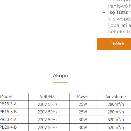
iranlọwọ́ f
Iṣẹ́ Tútù:
ti o wọpọ̀,
ìjọba, ati 
kékèké ti 
Ìbéèrè
Akopọ