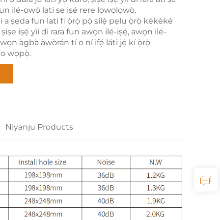
un ilé-ọwọ́ lati ṣe iṣẹ́ rere lọwọlọwọ̀.
ti a ṣẹda fun lati fi ọ̀rọ̀ pọ̀ sílẹ̀ pẹlu ọ̀rọ̀ kékèké
 ṣiṣe iṣẹ́ yìí di rara fun awọn ilé-iṣẹ́, awọn ilé-
awọn àgbà àwòrán tí o ní ìfẹ́ láti jẹ́ kí ọ̀rọ̀
o wọpọ̀.
Niyanju Products