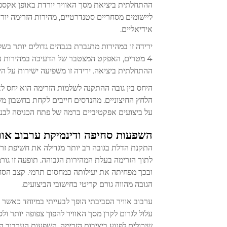
ההתחלתית ביציאת מסך האוויר יורדת באופן אקספונ
אידיאליים.
ירידה זו במהירות מתגברת בגבהים גדולים יותר בשל
ההתחלתית ביציאה. ירידה זו משפיעה ישירות על הי
היחס בין גובה ההתקנה לשלמות הזרימה הוא יחס לא
הלחץ החיצוניים. מהנדסים חייבים לקחת בחשבון מ
על ביצועים אפקטיביים ברמה של פתח הכניסה לבניי
השפעות סחיפה ודינמיקת ערבוב אוו
התקנת הדלת בגובה רב יותר מגדילה את חשיפת זר
לתוך הזרימה בעלת המהירות הגבוהה. תופעה זו גו
ובכך מפחיתה את יעילותה כמחסום תרמי. קצב הסחיפ
הגובה מהווה גורם קריטי בחישובי הביצועים.
ערבוב אוויר הסביבתי הופך לבעייתי במיוחד כאשר ק
עלול לגרום לקרן מסך האוויר להפוך צפופה יותר ול
שיכולים לפגוע ביציבות הזרימה. השפעות הערבוב ה