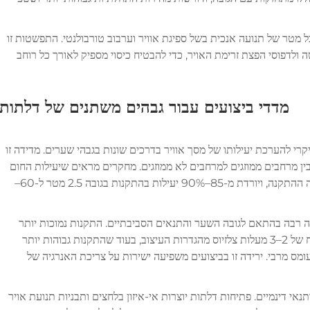
קרן מסך האוויר גדל בדרך כלל ב-10–15% לכל מטר של תנועה אנכית בשל ספיגת אוויר וערבוב טורבולנטי. התפשטות זו
 ולדפוסי הפצת זרימת האויר, כדי להבטיח כיסוי מספיק לאורך כל רוחב
מדדי ביצועים עבור גבהים משתנים של דלתות
רי להערכת יעילותו של מסך אוויר בדרכים שונות בגבהי שערים. מדידה זו
ן מרחבים ממוזגים למרחבים לא ממוזגים. מחקרים מראים שיעילות החום
של מסך האוויר יורדת באופן אקספוננציאלי עם גובה ההתקנה, ויורדת מ-85–90% יעילות בהתקנות בגובה 2.5 מטר ל-60–
רבה בהתאם לגובה השער והתנאים הסביבתיים. התקנות נמוכות יותר
שומרות בדרך כלל על הפרשי טמפרטורה בתוך טווח של 2–3 מעלות צלזיוס מהגדרות העיצוב, בעוד שהתקנות גבוהות יותר
מעלות במהלך תנאי עומס מרבי. ירידה זו בביצועים משפיעה ישירות על צריכת האנרגיה של
אי דינמיים. פתיחות דלתות יוצרות אי-איזון בלחצים ותבניות תנועת אויר