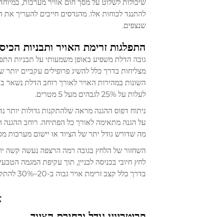
שיכולות לשלוט על
מסך חום אוויר
מערכות, במיוחד
להתנגד לכוחות אלו. מהנדסים חייבים להעריך את ה
שנצפים.
התפלגות זרימת האויר ותבניות הכיסו
גובה הדלת משפיע באופן משמעותי על תבניות התפלג
מצליחות בדרך כלל להשיג פרופילים עקביים יותר
לעלות על 25% לגבהים מעל 5 מטרים.
ניתוח דפוס ההגנה מראה שלהתקנות גדולות יותר נד
על הגנה מתאימה לאורך כל הפתיחה. רוחב ההגנה ה
מה שדורש גודל יתר של הציוד או יישום מערכות מס
השחזור של הלחץ בגובה רמה הרצפה נעשה קשה יותר 
לחץ חיובי בכניסה לבניין, תוך עקיפת המגמה הטב
בדרך כלל קצב זרימת אויר גבוה ב-20–30% להתקנות שמעל גבהי הדלתות המסחריות הסטנדרטיים.
א
קריטריוני גודל ובחירת הציוד