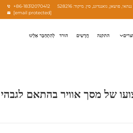
+86-18312070412
[email protected]
צרים
התקנה
חֲדָשִים
הורד
לְהִתְחַבֵּר אֵלֵינוּ
עו של מסך אוויר בהתאם לגבהי