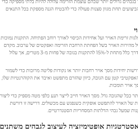
 בגבהים גדולים יותר שבהם עוצמת הזרימה עלולה להיות בלתי מספיקה כדי
ביצועים תחת מגוון סצנות פעולה כדי להבטיח הגנה מספקת בכל התנאים
י
ות זרימת האויר ועל אחידות הכיסוי לאורך רוחב הפתיחה. התקנות נמוכות
 של מהירות האויר בשל הפחתת הרחבת הזרימה ואפקטים של ערבוב. מקדם
השונות במהירות האויר לאורך רוחב הדלת נשאר בדרך כלל מתחת ל-15% להתקנות בגובה של פחות מ-3 מטרים, אך עלול
רשות יחידות מסך אויר רחבות יותר או נקודות פליטה מרובות כדי לשמור
אפקטיבי קטן עם הגובה, כיוון שהזרם מתפשט ואיבד את הקוהרנטיות שלו,
ך אויר תומכות.
ככל שהגובה גדל. מסך האויר חייב לייצר תנע כלפי מטה מספיק כדי ליצור
עית של האויר להתפשט אופקית כשנפגש עם מכשולים. דרישה זו דורשת
סטרטגיות אופטימיזציה לעיצוב לגבהים משתנים