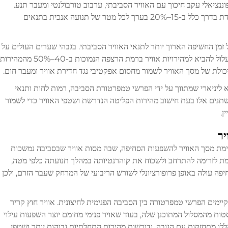
נציאלי עקב חיכוך עם האוויר הסביבתי, ערבוב טורבולנטי ומעבר תנע.
ליישומים מסחריים סטנדרטיים, מהירות הזרימה יורדת בדרך כלל ב-15–20% בערך לכל מטר של תנועה אנכית בתנאים
 זמן החשיפה הארוך יותר לתנאי האוויר הסביבתי. בגבהי שערים העולים על
4 מטרים, האפקט המצטבר של הדעיכה במהירות עלול להביא למהירויות אוויר ברמת הרצפה הנמוכות ב-40–50% מהמהירות
כולת של מסך האוויר לשמור מחסום אפקטיבי נגד חדירת אוויר ומעבר חום.
 ליניארי שמתווך על ידי הפרשי טמפרטורת הסביבה, רמות לחות ותנאי
שתנים אלו בעת חישוב מהירות הפליטה הנדרשת ושטפי האוויר כדי לשמור
ן.
יר
ימת מסך האוויר להשפעות הסחיפה, שבה מסות אוויר שבסביבה נמשכות
רמת לזרימה להתרחב ולשכוח את קוהרנטיותה במהלך תנועתה כלפי מטה,
ה עולה באופן פרופורציונלי לשורש הריבועי של המרחק שעבר הזרם, ולכן
יימים הפרשי טמפרטורה בין הסביבה הפנימית לחיצונית. אוויר חוץ קריר
סטות מהמסלול המתוכנן שלה, בעוד שאויר פנימי מחומם יוצר השפעות עילוי
ללו מתחזקות עם הגובה, ודורשות מהירות התחלתיות גבוהות יותר ושטפי