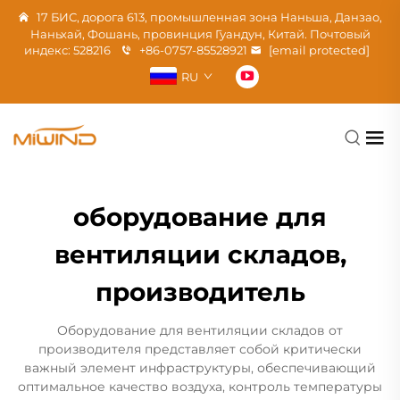
17 БИС, дорога 613, промышленная зона Наньша, Данзао,
Наньхай, Фошань, провинция Гуандун, Китай. Почтовый
индекс: 528216
+86-0757-85528921
[email protected]
RU
оборудование для
вентиляции складов,
производитель
Оборудование для вентиляции складов от
производителя представляет собой критически
важный элемент инфраструктуры, обеспечивающий
оптимальное качество воздуха, контроль температуры