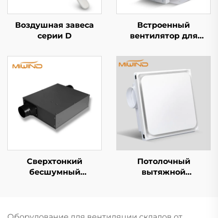
Воздушная завеса
Встроенный
серии D
вентилятор для
воздуховода
Сверхтонкий
Потолочный
бесшумный
вытяжной
вентилятор
вентилятор
Оборудование для вентиляции складов от