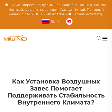
17 БИС, дорога 613, промышленная зона Наньша, Данзао,
Наньхай, Фошань, провинция Гуандун, Китай. Почтовый
индекс: 528216
+86-18312070412
[email protected]
RU
Как Установка Воздушных
Завес Помогает
Поддерживать Стабильность
Внутреннего Климата?