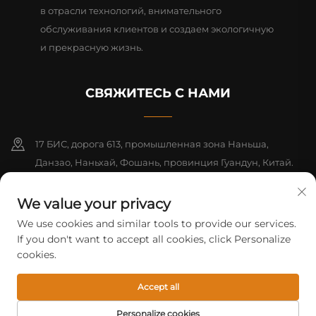
в отрасли технологий, внимательного
обслуживания клиентов и создаем экологичную
и прекрасную жизнь.
СВЯЖИТЕСЬ С НАМИ
17 БИС, дорога 613, промышленная зона Наньша,
Данзао, Наньхай, Фошань, провинция Гуандун, Китай.
Почтовый индекс: 528216
We value your privacy
+86-18312070412
We use cookies and similar tools to provide our services.
If you don't want to accept all cookies, click Personalize
[email protected]
cookies.
© ООО «Фошаньская компания Mifeng по электротехническому
Accept all
оборудованию», 2026 г. Все права защищены.
Политика
конфиденциальности
Personalize cookies