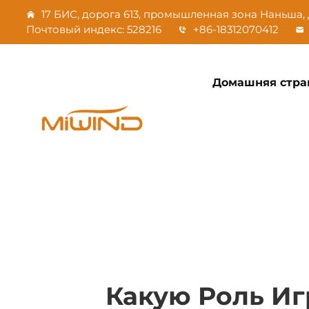
17 БИС, дорога 613, промышленная зона Наньша, 
Почтовый индекс: 528216
+86-18312070412
Домашняя стра
Какую Роль Иг