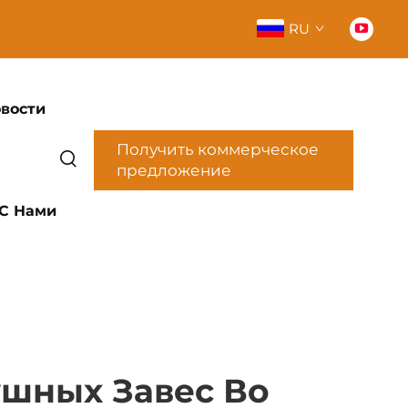
RU
вости
Получить коммерческое
предложение
 С Нами
ушных Завес Во