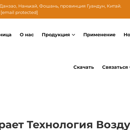
Данзао, Наньхай, Фошань, провинция Гуандун, Китай.
[email protected]
ница
О нас
Продукция
Применение
Но
Скачать
Связаться
рает Технология Возд