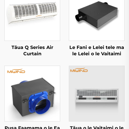
Tāua Q Series Air
Le Fani e Lelei tele ma
Curtain
le Lelei o le Vaitaimi
Pusa Faamama o le Ea
Tāua o le Vaitaimi o le