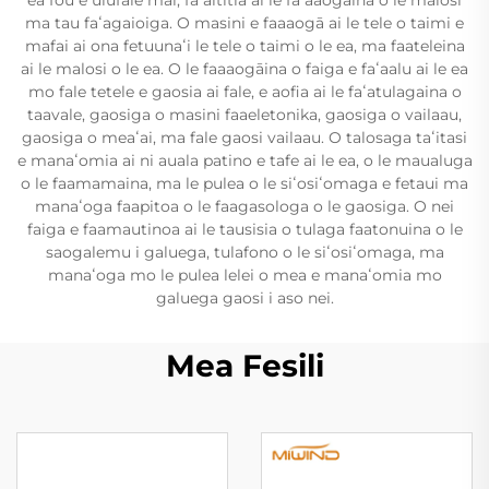
ma tau faʻagaioiga. O masini e faaaogā ai le tele o taimi e
mafai ai ona fetuunaʻi le tele o taimi o le ea, ma faateleina
ai le malosi o le ea. O le faaaogāina o faiga e faʻaalu ai le ea
mo fale tetele e gaosia ai fale, e aofia ai le faʻatulagaina o
taavale, gaosiga o masini faaeletonika, gaosiga o vailaau,
gaosiga o meaʻai, ma fale gaosi vailaau. O talosaga taʻitasi
e manaʻomia ai ni auala patino e tafe ai le ea, o le maualuga
o le faamamaina, ma le pulea o le siʻosiʻomaga e fetaui ma
manaʻoga faapitoa o le faagasologa o le gaosiga. O nei
faiga e faamautinoa ai le tausisia o tulaga faatonuina o le
saogalemu i galuega, tulafono o le siʻosiʻomaga, ma
manaʻoga mo le pulea lelei o mea e manaʻomia mo
galuega gaosi i aso nei.
Mea Fesili