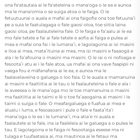
ona fa'atautaia ai le fa'ateleina o mana'oga o le ea e aunoa
ma le mana'omia o se suiga atoa o le faiga. O le
fetuutuunai o auala e mafai ai ona faigofie ona toe fetuunaʻi
pe a suia le faatulagaga o fale gaosi oloa, toe siitia laina
gaosi oloa, pe faalauteleina fale. O le faiga e faʻaalu ai le ea
mo fale tetele e fai ai fale tetele e aofia ai faiga e pulea ai
mea e mafai ona fai i le lumanaʻi, e lagolagoina ai isi masini
e iloa ai mea, mataʻituina ai mea, ma isi masini e faaaogā e
ala i le faʻafouina o masini ma masini. O le iai o ni nofoaga e
fesootaʻi atu ai i le fale atoa, ua mafai ai ona vave faapipii ni
vaega fou e māfanafana ai le ea, e aunoa ma le
faalavelaveina o galuega o loo faia. O le auala e mamanuina
ai masini e faaitiitia ai le tau o le faalauteleina o fale e ala i
le aveesea o le manaʻoga mo le toe mamanuina o masini
ma faaitiitia ai le taimi e lē o toe faʻaaogaina ai masini i le
taimi o suiga o fale. O meafaigaluega e fuafua ai mea e
alualu i luma, e fesoasoani i pule o fale e faataʻitaʻi
manaʻoga o le ea i le lumanaʻi, ma atiaʻe ni auala e
faalautele ai le fale, ina ia faaleleia ai le galuega a o pulea le
tau. E lagolagoina e le faiga ni fesootaiga eseese ma ni
tulaga e tuufaatasia ai, ma mautinoa ai le fetaui ma