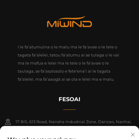
I le fa’atumuina o le malu ma le fa’avae o le tele o
tagata fa’alelei, tatou fa’atumu ai se tulaga o le vai
ma le mafua e lelei ma le tele o le fa’avae o le
taulaga, se fa’asolosolo e fete’ena’i ai le tagata
fa’alelei, ma fa’aaogā ai se ola e lelei ma e malu.
FESOAI
17 BIS, 613 Road, Nansha Industrial Zone, Danzao, Nanhai,
Foshan, Guangdong, Saina. PC528216