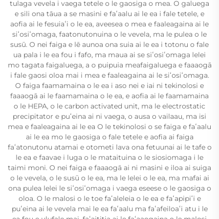
tulaga vevela i vaega tetele o le gaosiga o mea. O galuega
e sili ona tāua a se masini e faʻaalu ai le ea i fale tetele, e
aofia ai le fesuiaʻi o le ea, aveesea o mea e faaleagaina ai le
siʻosiʻomaga, faatonutonuina o le vevela, ma le pulea o le
susū. O nei faiga e lē aunoa ona suia ai le ea i totonu o fale
ua pala i le ea fou i fafo, ma maua ai se siʻosiʻomaga lelei
mo tagata faigaluega, a o puipuia meafaigaluega e faaaogā
i fale gaosi oloa mai i mea e faaleagaina ai le siʻosiʻomaga.
O faiga faamamaina o le ea i aso nei e iai ni tekinolosi e
faaaogā ai le faamamaina o le ea, e aofia ai le faamamaina
o le HEPA, o le carbon activated unit, ma le electrostatic
precipitator e puʻeina ai ni vaega, o ausa o vailaau, ma isi
mea e faaleagaina ai le ea O le tekinolosi o se faiga e faʻaalu
ai le ea mo le gaosiga o fale tetele e aofia ai faiga
faʻatonutonu atamai e otometi lava ona fetuunai ai le tafe o
le ea e faavae i luga o le mataituina o le siosiomaga i le
taimi moni. O nei faiga e faaaogā ai ni masini e iloa ai suiga
o le vevela, o le susū o le ea, ma le lelei o le ea, ma mafai ai
ona pulea lelei le siʻosiʻomaga i vaega eseese o le gaosiga o
oloa. O le malosi o le toe faʻaleleia o le ea e faʻapipiʻi e
puʻeina ai le vevela mai le ea faʻaalu ma faʻafeiloaʻi atu i le
ea fou e ulufale mai, faʻaititia ai le faʻaaogaina o le malosi