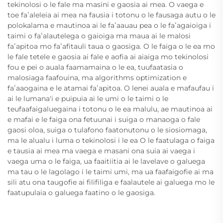
tekinolosi o le fale ma masini e gaosia ai mea. O vaega e
toe faʻaleleia ai mea na fausia i totonu o le fausaga autu o le
polokalama e mautinoa ai le faʻaauau pea o le faʻagaioiga i
taimi o faʻalautelega o gaioiga ma maua ai le malosi
faʻapitoa mo faʻafitauli taua o gaosiga. O le faiga o le ea mo
le fale tetele e gaosia ai fale e aofia ai aiaiga mo tekinolosi
fou e pei o auala faamamaina o le ea, tuufaatasia o
malosiaga faafouina, ma algorithms optimization e
faʻaaogaina e le atamai faʻapitoa. O lenei auala e mafaufau i
ai le lumana'i e puipuia ai le umi o le taimi o le
teufaafaigaluegaina i totonu o le ea malulu, ae mautinoa ai
e mafai e le faiga ona fetuunai i suiga o manaoga o fale
gaosi oloa, suiga o tulafono faatonutonu o le siosiomaga,
ma le alualu i luma o tekinolosi i le ea O le faatulaga o faiga
e tausia ai mea ma vaega e masani ona suia ai vaega i
vaega uma o le faiga, ua faaitiitia ai le lavelave o galuega
ma tau o le lagolago i le taimi umi, ma ua faafaigofie ai ma
sili atu ona taugofie ai filifiliga e faalautele ai galuega mo le
faatupulaia o galuega faatino o le gaosiga.