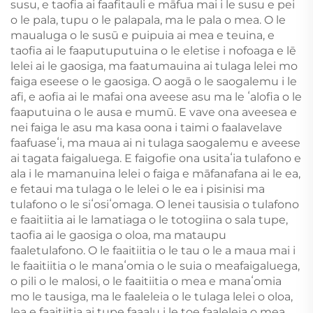
susu, e taofia ai faafitauli e māfua mai i le susu e pei
o le pala, tupu o le palapala, ma le pala o mea. O le
maualuga o le susū e puipuia ai mea e teuina, e
taofia ai le faaputuputuina o le eletise i nofoaga e lē
lelei ai le gaosiga, ma faatumauina ai tulaga lelei mo
faiga eseese o le gaosiga. O aogā o le saogalemu i le
afi, e aofia ai le mafai ona aveese asu ma le ʻalofia o le
faaputuina o le ausa e mumū. E vave ona aveesea e
nei faiga le asu ma kasa oona i taimi o faalavelave
faafuaseʻi, ma maua ai ni tulaga saogalemu e aveese
ai tagata faigaluega. E faigofie ona usitaʻia tulafono e
ala i le mamanuina lelei o faiga e māfanafana ai le ea,
e fetaui ma tulaga o le lelei o le ea i pisinisi ma
tulafono o le siʻosiʻomaga. O lenei tausisia o tulafono
e faaitiitia ai le lamatiaga o le totogiina o sala tupe,
taofia ai le gaosiga o oloa, ma mataupu
faaletulafono. O le faaitiitia o le tau o le a maua mai i
le faaitiitia o le manaʻomia o le suia o meafaigaluega,
o pili o le malosi, o le faaitiitia o mea e manaʻomia
mo le tausiga, ma le faaleleia o le tulaga lelei o oloa,
lea e faaitiitia ai tupe faaalu i le toe faaleleia o mea.