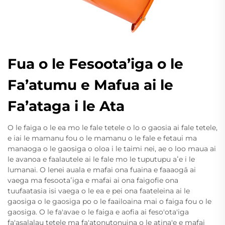
Fua o le Fesoota’iga o le
Fa’atumu e Mafua ai le
Fa’ataga i le Ata
O le faiga o le ea mo le fale tetele o lo o gaosia ai fale tetele,
e iai le mamanu fou o le mamanu o le fale e fetaui ma
manaoga o le gaosiga o oloa i le taimi nei, ae o loo maua ai
le avanoa e faalautele ai le fale mo le tuputupu aʻe i le
lumanai. O lenei auala e mafai ona fuaina e faaaogā ai
vaega ma fesootaʻiga e mafai ai ona faigofie ona
tuufaatasia isi vaega o le ea e pei ona faateleina ai le
gaosiga o le gaosiga po o le faailoaina mai o faiga fou o le
gaosiga. O le fa'avae o le faiga e aofia ai feso'ota'iga
fa'asalalau tetele ma fa'atonutonuina o le atina'e e mafai