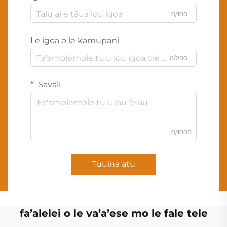
0/100
Le igoa o le kamupani
0/200
Savali
0/1000
Tuuina atu
fa’alelei o le va’a’ese mo le fale tele