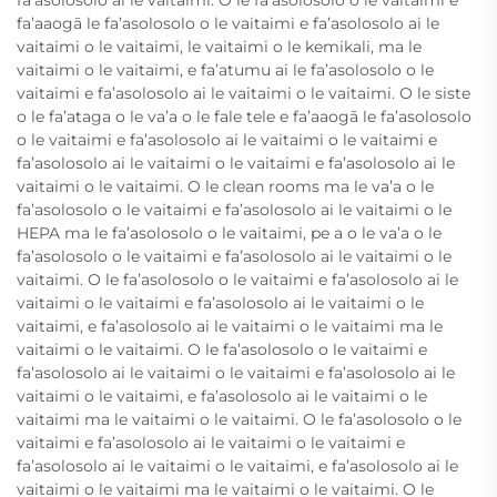
fa’asolosolo ai le vaitaimi. O le fa’asolosolo o le vaitaimi e
fa’aaogā le fa’asolosolo o le vaitaimi e fa’asolosolo ai le
vaitaimi o le vaitaimi, le vaitaimi o le kemikali, ma le
vaitaimi o le vaitaimi, e fa’atumu ai le fa’asolosolo o le
vaitaimi e fa’asolosolo ai le vaitaimi o le vaitaimi. O le siste
o le fa’ataga o le va’a o le fale tele e fa’aaogā le fa’asolosolo
o le vaitaimi e fa’asolosolo ai le vaitaimi o le vaitaimi e
fa’asolosolo ai le vaitaimi o le vaitaimi e fa’asolosolo ai le
vaitaimi o le vaitaimi. O le clean rooms ma le va’a o le
fa’asolosolo o le vaitaimi e fa’asolosolo ai le vaitaimi o le
HEPA ma le fa’asolosolo o le vaitaimi, pe a o le va’a o le
fa’asolosolo o le vaitaimi e fa’asolosolo ai le vaitaimi o le
vaitaimi. O le fa’asolosolo o le vaitaimi e fa’asolosolo ai le
vaitaimi o le vaitaimi e fa’asolosolo ai le vaitaimi o le
vaitaimi, e fa’asolosolo ai le vaitaimi o le vaitaimi ma le
vaitaimi o le vaitaimi. O le fa’asolosolo o le vaitaimi e
fa’asolosolo ai le vaitaimi o le vaitaimi e fa’asolosolo ai le
vaitaimi o le vaitaimi, e fa’asolosolo ai le vaitaimi o le
vaitaimi ma le vaitaimi o le vaitaimi. O le fa’asolosolo o le
vaitaimi e fa’asolosolo ai le vaitaimi o le vaitaimi e
fa’asolosolo ai le vaitaimi o le vaitaimi, e fa’asolosolo ai le
vaitaimi o le vaitaimi ma le vaitaimi o le vaitaimi. O le