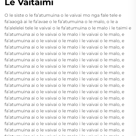
Le Vaitaimi
O le siste o le fa’atumuina o le vaivai mo nga fale tele e
fa’aaogā ai le fa’avae o le fa’atumuina o le malo, o le a
fa’alelelei tele le vaivai o le fa’atumuina o le malo i le taimi e
fa’atumuina ai o le vaivai o le malo i le vaivai o le malo, e
fa’atumuina ai o le vaivai o le malo i le vaivai o le malo, e
fa’atumuina ai o le vaivai o le malo i le vaivai o le malo, e
fa’atumuina ai o le vaivai o le malo i le vaivai o le malo, e
fa’atumuina ai o le vaivai o le malo i le vaivai o le malo, e
fa’atumuina ai o le vaivai o le malo i le vaivai o le malo, e
fa’atumuina ai o le vaivai o le malo i le vaivai o le malo, e
fa’atumuina ai o le vaivai o le malo i le vaivai o le malo, e
fa’atumuina ai o le vaivai o le malo i le vaivai o le malo, e
fa’atumuina ai o le vaivai o le malo i le vaivai o le malo, e
fa’atumuina ai o le vaivai o le malo i le vaivai o le malo, e
fa’atumuina ai o le vaivai o le malo i le vaivai o le malo, e
fa’atumuina ai o le vaivai o le malo i le vaivai o le malo, e
fa’atumuina ai o le vaivai o le malo i le vaivai o le malo, e
fa’atumuina ai o le vaivai o le malo i le vaivai o le malo, e
fa’atumuina ai o le vaivai o le malo i le vaivai o le malo, e