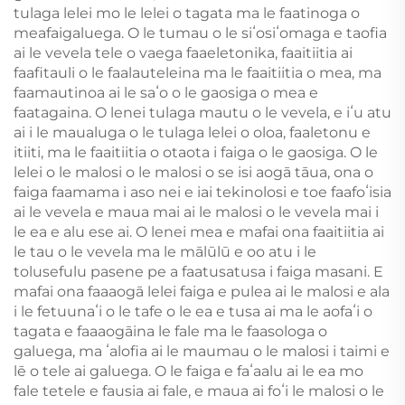
tulaga lelei mo le lelei o tagata ma le faatinoga o
meafaigaluega. O le tumau o le siʻosiʻomaga e taofia
ai le vevela tele o vaega faaeletonika, faaitiitia ai
faafitauli o le faalauteleina ma le faaitiitia o mea, ma
faamautinoa ai le saʻo o le gaosiga o mea e
faatagaina. O lenei tulaga mautu o le vevela, e iʻu atu
ai i le maualuga o le tulaga lelei o oloa, faaletonu e
itiiti, ma le faaitiitia o otaota i faiga o le gaosiga. O le
lelei o le malosi o le malosi o se isi aogā tāua, ona o
faiga faamama i aso nei e iai tekinolosi e toe faafoʻisia
ai le vevela e maua mai ai le malosi o le vevela mai i
le ea e alu ese ai. O lenei mea e mafai ona faaitiitia ai
le tau o le vevela ma le mālūlū e oo atu i le
tolusefulu pasene pe a faatusatusa i faiga masani. E
mafai ona faaaogā lelei faiga e pulea ai le malosi e ala
i le fetuunaʻi o le tafe o le ea e tusa ai ma le aofaʻi o
tagata e faaaogāina le fale ma le faasologa o
galuega, ma ʻalofia ai le maumau o le malosi i taimi e
lē o tele ai galuega. O le faiga e faʻaalu ai le ea mo
fale tetele e fausia ai fale, e maua ai foʻi le malosi o le