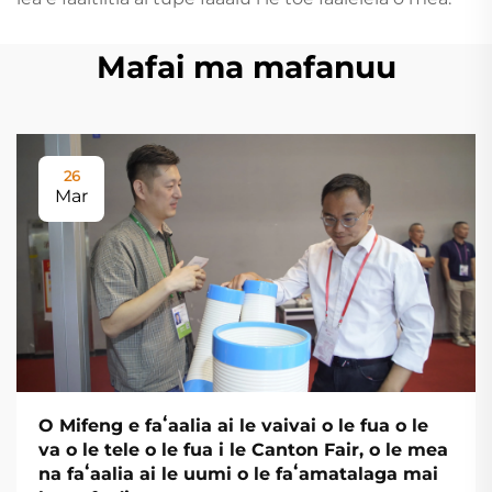
Mafai ma mafanuu
26
Mar
O Mifeng e faʻaalia ai le vaivai o le fua o le
va o le tele o le fua i le Canton Fair, o le mea
na faʻaalia ai le uumi o le faʻamatalaga mai