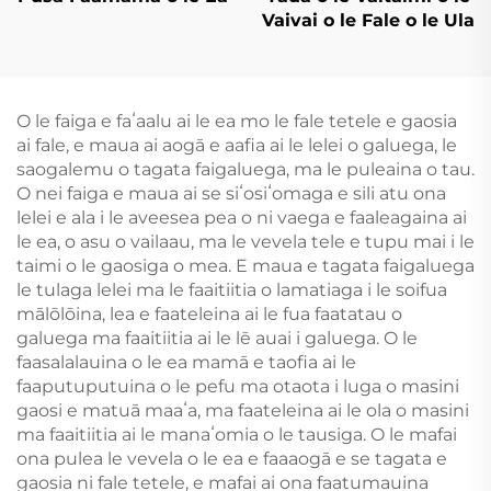
Vaivai o le Fale o le Ula
O le faiga e faʻaalu ai le ea mo le fale tetele e gaosia
ai fale, e maua ai aogā e aafia ai le lelei o galuega, le
saogalemu o tagata faigaluega, ma le puleaina o tau.
O nei faiga e maua ai se siʻosiʻomaga e sili atu ona
lelei e ala i le aveesea pea o ni vaega e faaleagaina ai
le ea, o asu o vailaau, ma le vevela tele e tupu mai i le
taimi o le gaosiga o mea. E maua e tagata faigaluega
le tulaga lelei ma le faaitiitia o lamatiaga i le soifua
mālōlōina, lea e faateleina ai le fua faatatau o
galuega ma faaitiitia ai le lē auai i galuega. O le
faasalalauina o le ea mamā e taofia ai le
faaputuputuina o le pefu ma otaota i luga o masini
gaosi e matuā maaʻa, ma faateleina ai le ola o masini
ma faaitiitia ai le manaʻomia o le tausiga. O le mafai
ona pulea le vevela o le ea e faaaogā e se tagata e
gaosia ni fale tetele, e mafai ai ona faatumauina