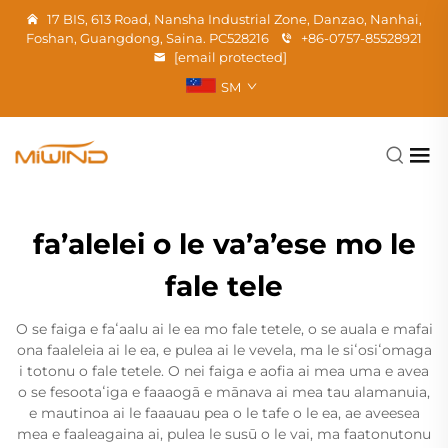
17 BIS, 613 Road, Nansha Industrial Zone, Danzao, Nanhai,
Foshan, Guangdong, Saina. PC528216
+86-0757-85528921
[email protected]
SM
fa’alelei o le va’a’ese mo le
fale tele
O se faiga e faʻaalu ai le ea mo fale tetele, o se auala e mafai
ona faaleleia ai le ea, e pulea ai le vevela, ma le siʻosiʻomaga
i totonu o fale tetele. O nei faiga e aofia ai mea uma e avea
o se fesootaʻiga e faaaogā e mānava ai mea tau alamanuia,
e mautinoa ai le faaauau pea o le tafe o le ea, ae aveesea
mea e faaleagaina ai, pulea le susū o le vai, ma faatonutonu