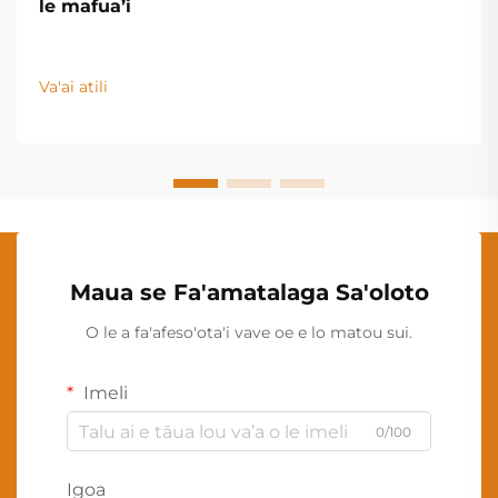
le mafua’i
Va'ai atili
Maua se Fa'amatalaga Sa'oloto
O le a fa'afeso'ota'i vave oe e lo matou sui.
Imeli
0/100
Igoa