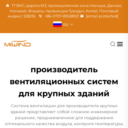
17 БИС, дорога 613, промышленная зона Наньша, Данзао,
Наньхай, Фошань, провинция Гуандун, Китай. Почтовый
индекс: 528216
+86-0757-85528921
[email protected]
RU
производитель
вентиляционных систем
для крупных зданий
Система вентиляции для производителя крупных
зданий представляет собой сложное инженерное
решение, предназначенное для поддержания
оптимального качества воздуха, контроля температуры