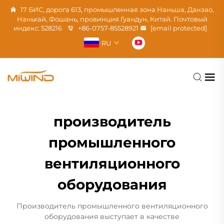
17 БИС, дорога 613, промышленная зона Наньша, Данзао,
Наньхай, Фошань, провинция Гуандун, Китай. Почтовый
индекс: 528216
+86-0757-85528921
[email protected]
RU
производитель
промышленного
вентиляционного
оборудования
Производитель промышленного вентиляционного
оборудования выступает в качестве