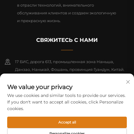
в отрасли технологий, внимательного
обслуживания клиентов и создаем экологичную
и прекрасную жизнь.
СВЯЖИТЕСЬ С НАМИ
17 БИС, дорога 613, промышленная зона Наньша,
Данзао, Наньхай, Фошань, провинция Гуандун, Китай.
Почтовый индекс: 528216
We value your privacy
+86-13726355315
We use cookies and similar tools to provide our services.
If you don't want to accept all cookies, click Personalize
[email protected]
cookies.
© ООО «Фошаньская компания Mifeng по электротехническому
Accept all
оборудованию», 2026 г. Все права защищены.
Политика
конфиденциальности
Personalize cookies