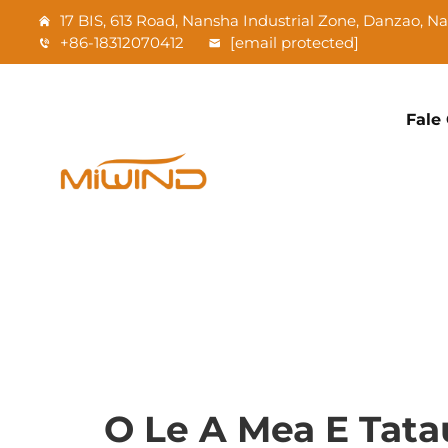
17 BIS, 613 Road, Nansha Industrial Zone, Danzao, 
+86-18312070412
[email protected]
Fale
O Le A Mea E Tata