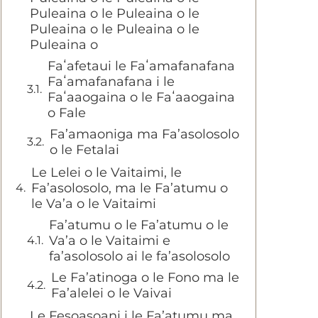
Puleaina o le Puleaina o le
Puleaina o le Puleaina o le
Puleaina o
Faʻafetaui le Faʻamafanafana
Faʻamafanafana i le
Faʻaaogaina o le Faʻaaogaina
o Fale
Fa’amaoniga ma Fa’asolosolo
o le Fetalai
Le Lelei o le Vaitaimi, le
Fa’asolosolo, ma le Fa’atumu o
le Va’a o le Vaitaimi
Fa’atumu o le Fa’atumu o le
Va’a o le Vaitaimi e
fa’asolosolo ai le fa’asolosolo
Le Fa’atinoga o le Fono ma le
Fa’alelei o le Vaivai
Le Fesoasoani i le Fa’atumu ma