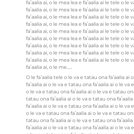
faʻaalia ai, o le mea lea e faʻaalia ai le tele o le
faʻaalia ai, o le mea lea e faʻaalia ai le tele o le
faʻaalia ai, o le mea lea e faʻaalia ai le tele o le
faʻaalia ai, o le mea lea e faʻaalia ai le tele o le
faʻaalia ai, o le mea lea e faʻaalia ai le tele o le
faʻaalia ai, o le mea lea e faʻaalia ai le tele o le
faʻaalia ai, o le mea lea e faʻaalia ai le tele o le
faʻaalia ai, o le mea lea e faʻaalia ai le tele o le
faʻaalia ai, o le mea lea e faʻaalia ai le tele o le
faʻaalia ai, o le me......
O le faʻaalia tele o le va e tatau ona faʻaalia ai 
faʻaalia ai o le va e tatau ona faʻaalia ai o le va 
o le va e tatau ona faʻaalia ai o le va e tatau ona
tatau ona faʻaalia ai o le va e tatau ona faʻaalia
faʻaalia ai o le va e tatau ona faʻaalia ai o le va 
o le va e tatau ona faʻaalia ai o le va e tatau ona
tatau ona faʻaalia ai o le va e tatau ona faʻaalia
faʻaalia ai o le va e tatau ona faʻaalia ai o le va 