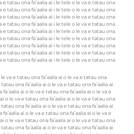
 va e tatau ona faʻaalia ai i le tele o le va e tatau ona
 va e tatau ona faʻaalia ai i le tele o le va e tatau ona
 va e tatau ona faʻaalia ai i le tele o le va e tatau ona
 va e tatau ona faʻaalia ai i le tele o le va e tatau ona
 va e tatau ona faʻaalia ai i le tele o le va e tatau ona
 va e tatau ona faʻaalia ai i le tele o le va e tatau ona
 va e tatau ona faʻaalia ai i le tele o le va e tatau ona
 va e tatau ona faʻaalia ai i le tele o le va e tatau ona
 va e tatau ona faʻaalia ai i le tele o le va e tatau ona
o le va e tatau ona faʻaalia ai o le va e tatau ona
e tatau ona faʻaalia ai o le va e tatau ona faʻaalia ai
 faʻaalia ai o le va e tatau ona faʻaalia ai o le va e
 ai o le va e tatau ona faʻaalia ai o le va e tatau ona
e tatau ona faʻaalia ai o le va e tatau ona faʻaalia ai
 faʻaalia ai o le va e tatau ona faʻaalia ai o le va e
 ai o le va e tatau ona faʻaalia ai o le va e tatau ona
e tatau ona faʻaalia ai o le va e tatau ona faʻaalia ai