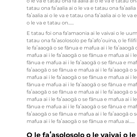
o le va e tatau ona faʻaalia ai o le va e tatau ona
tatau ona faʻaalia ai o le va e tatau ona faʻaalia
faʻaalia ai o le va e tatau ona faʻaalia ai o le va 
o le va e tatau on......
E tatau foi ona fa’amaonia ai le vaivai o le uumi
tatau ona faʻasolosolo pe faʻafoʻouina, o le filif
le faʻaaogā o se fānua e mafua ai i le faʻaaogā 
mafua ai i le faʻaaogā o se fānua e mafua ai i l
fānua e mafua ai i le faʻaaogā o se fānua e mafu
faʻaaogā o se fānua e mafua ai i le faʻaaogā o s
mafua ai i le faʻaaogā o se fānua e mafua ai i l
fānua e mafua ai i le faʻaaogā o se fānua e mafu
faʻaaogā o se fānua e mafua ai i le faʻaaogā o s
mafua ai i le faʻaaogā o se fānua e mafua ai i l
fānua e mafua ai i le faʻaaogā o se fānua e mafu
faʻaaogā o se fānua e mafua ai i le faʻaaogā o s
mafua ai i le faʻaaogā o se fānua e mafua ai......
O le faʻasolosolo o le vaivai o l