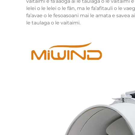
vaitaimi e fa’aaogā ai le taulaga o le vaitaimi e 
lelei o le lelei o le fān, ma le fa’afitauli o le va
fa’avae o le fesoasoani mai le amata e savea ai le
le taulaga o le vaitaimi.