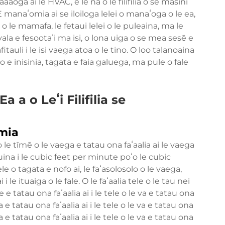
faaaogā ai le HVAC, e lē na o le filifilia o se masini
E manaʻomia ai se iloiloga lelei o manaʻoga o le ea,
a o le mamafa, le fetaui lelei o le puleaina, ma le
la e fesootaʻi ma isi, o lona uiga o se mea sesē e
tauli i le isi vaega atoa o le tino. O loo talanoaina
e inisinia, tagata e faia galuega, ma pule o fale
a o Leʻi Filifilia se
omia
e, o le tīmē o le vaega e tatau ona faʻaalia ai le vaega
ʻuina i le cubic feet per minute poʻo le cubic
le o tagata e nofo ai, le faʻasolosolo o le vaega,
 i le ituaiga o le fale. O le faʻaalia tele o le tau nei
ale e tatau ona faʻaalia ai i le tele o le va e tatau ona
 va e tatau ona faʻaalia ai i le tele o le va e tatau ona
 va e tatau ona faʻaalia ai i le tele o le va e tatau ona