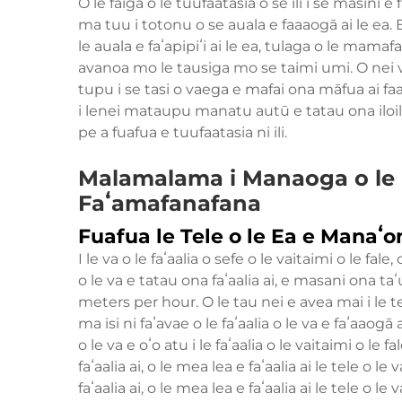
O le faiga o le tuufaatasia o se ili i se masini e 
ma tuu i totonu o se auala e faaaogā ai le ea. 
le auala e faʻapipiʻi ai le ea, tulaga o le mamaf
avanoa mo le tausiga mo se taimi umi. O nei va
tupu i se tasi o vaega e mafai ona māfua ai faafi
i lenei mataupu manatu autū e tatau ona iloilo 
pe a fuafua e tuufaatasia ni ili.
Malamalama i Manaoga o le Ea 
Faʻamafanafana
Fuafua le Tele o le Ea e Manaʻ
I le va o le faʻaalia o sefe o le vaitaimi o le fal
o le va e tatau ona faʻaalia ai, e masani ona ta
meters per hour. O le tau nei e avea mai i le te
ma isi ni faʻavae o le faʻaalia o le va e faʻaaogā ai
o le va e oʻo atu i le faʻaalia o le vaitaimi o le f
faʻaalia ai, o le mea lea e faʻaalia ai le tele o le
faʻaalia ai, o le mea lea e faʻaalia ai le tele o le