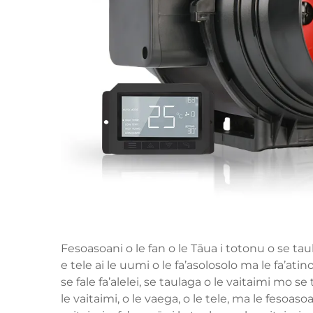
Fesoasoani o le
fan o le Tāua
i totonu o se taul
e tele ai le uumi o le fa’asolosolo ma le fa’ati
se fale fa’alelei, se taulaga o le vaitaimi mo se
le vaitaimi, o le vaega, o le tele, ma le fesoaso