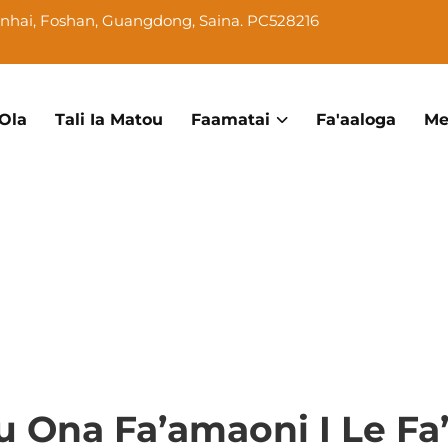
Nanhai, Foshan, Guangdong, Saina. PC528216
 Ola
Tali Ia Matou
Faamatai
Fa'aaloga
Me
u Ona Fa’amaoni I Le Fa