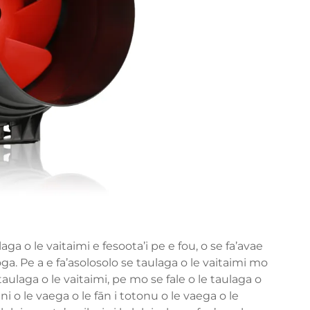
aga o le vaitaimi e fesoota’i pe e fou, o se fa’avae
noga. Pe a e fa’asolosolo se taulaga o le vaitaimi mo
 taulaga o le vaitaimi, pe mo se fale o le taulaga o
ani o le vaega o le fān i totonu o le vaega o le