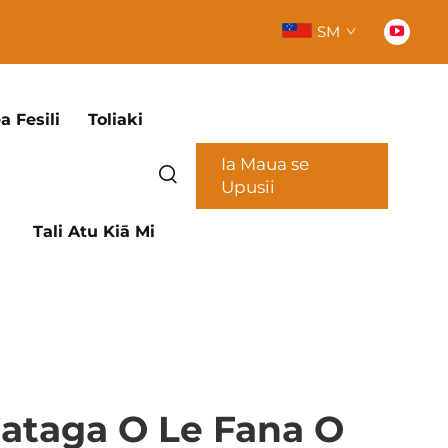
SM
a Fesili
Toliaki
Ia Maua se
Upusii
Tali Atu Kiā Mi
’ataga O Le Fana O