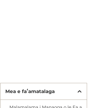
Mea e faʻamatalaga
Malamalama i Manaoga o le Ea a