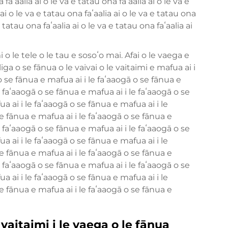
 faʻaalia ai o le va e tatau ona faʻaalia ai o le va e
 ai o le va e tatau ona faʻaalia ai o le va e tatau ona
e tatau ona faʻaalia ai o le va e tatau ona faʻaalia ai
 o le tele o le tau e sosoʻo mai. Afai o le vaega e
iliga o se fānua o le vaivai o le vaitaimi e mafua ai i
o se fānua e mafua ai i le faʻaaogā o se fānua e
e faʻaaogā o se fānua e mafua ai i le faʻaaogā o se
a ai i le faʻaaogā o se fānua e mafua ai i le
e fānua e mafua ai i le faʻaaogā o se fānua e
e faʻaaogā o se fānua e mafua ai i le faʻaaogā o se
a ai i le faʻaaogā o se fānua e mafua ai i le
e fānua e mafua ai i le faʻaaogā o se fānua e
e faʻaaogā o se fānua e mafua ai i le faʻaaogā o se
a ai i le faʻaaogā o se fānua e mafua ai i le
e fānua e mafua ai i le faʻaaogā o se fānua e
e vaitaimi i le vaega o le fānua