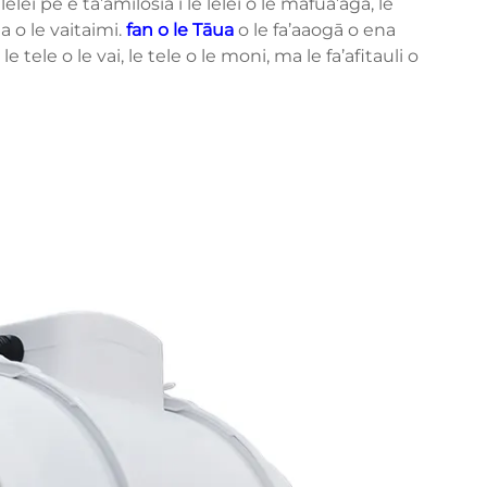
lelei pe e ta’amilosia i le lelei o le mafua’aga, le
ega o le vaitaimi.
fan o le Tāua
o le fa’aaogā o ena
 tele o le vai, le tele o le moni, ma le fa’afitauli o