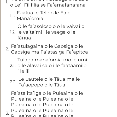
o Leʻi Filifilia se Faʻamafanafana
Fuafua le Tele o le Ea e
Manaʻomia
O le faʻasolosolo o le vaivai o
le vaitaimi i le vaega o le
fānua
Faʻatulagaina o le Gaosiga o le
Gaosiga ma Faʻatasiga Faʻapitoa
Tulaga manaʻomia mo le umi
o le alavai saʻo i le faataamilo
i le ili
Le Lautele o le Tāua ma le
Faʻaopopo o le Tāua
Faʻataʻitaʻiga o le Puleaina o le
Puleaina o le Puleaina o le
Puleaina o le Puleaina o le
Puleaina o le Puleaina o le
Puleaina o le Puleaina o le