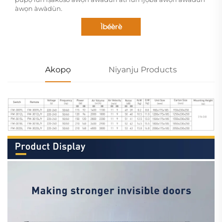
àwọn àwàdùn.
Ìbéèrè
Akopọ
Niyanju Products