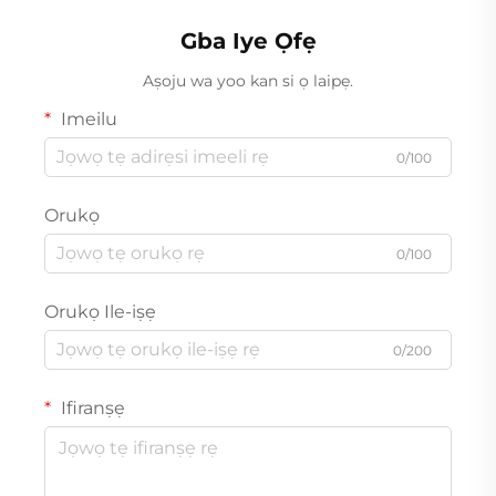
Gba Iye Ọfẹ
Aṣoju wa yoo kan si ọ laipẹ.
Imeilu
0/100
Orukọ
0/100
Orukọ Ile-iṣẹ
0/200
Ifiranṣẹ