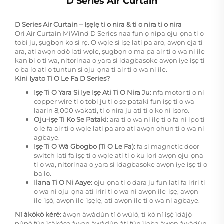
D Series Air Curtain
D Series Air Curtain – Iṣẹlẹ ti o nira & ti o nira ti o nira
Ori Air Curtain MiWind D Series naa fun ọ nipa oju-ọna ti o
tobi ju, ṣugbọn ko si rẹ. O wọle si iṣẹ lati pa aro, awọn eja ti
ara, ati awọn odò lati wọle, ṣugbọn o ma pa air ti o wa ni ile
kan bi o ti wa, nitorinaa o yara si idagbasoke awọn iye iṣẹ ti
o ba lo ati o tuntun si oju-ọna ti air ti o wa ni ile.
Kini Iyato Ti O Le Fa D Series?
Iṣẹ Ti O Yara Si Iye Iṣẹ Ati Ti O Nira Ju:
nfa motor ti o ni
copper wire ti o tobi ju ti o ṣe pataki fun iṣẹ ti o wa
laarin 8,000 wakati, ti o nira ju ati ti o ko ni isoro.
Oju-iṣẹ Ti Ko Se Pataki:
ara ti o wa ni ilẹ ti o fa ni ipo ti
o le fa air ti o wọle lati pa aro ati awọn ohun ti o wa ni
agbaye.
Iṣẹ Ti O Wà Gbogbo (Ti O Le Fa):
fa si magnetic door
switch lati fa iṣẹ ti o wọle ati ti o ku lori awọn oju-ọna
ti o wa, nitorinaa o yara si idagbasoke awọn iye iṣẹ ti o
ba lo.
Ilana Ti O Ni Aaye:
oju-ọna ti o dara ju fun lati fa iriri ti
o wa ni oju-ọna ati iriri ti o wa ni awọn ile-iṣẹ, awọn
ile-ìṣò, awọn ile-ìṣẹlẹ, ati awọn ile ti o wa ni agbaye.
Ní àkókò kéré:
àwọn àwàdùn tí ó wúlò, tí kò ní ìṣẹ́ ìdájọ́
púpọ̀ fún ìṣàkóso àwọn àwàdùn àti fún ìjọba àwọn àwàdùn