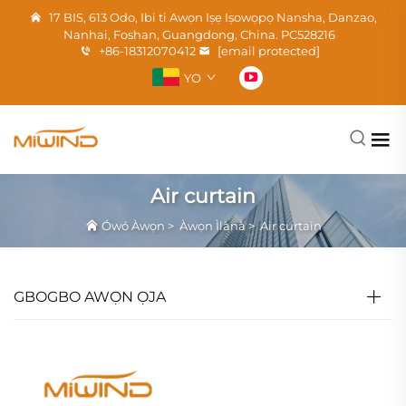
17 BIS, 613 Odo, Ibi ti Awọn Iṣẹ Iṣowọpọ Nansha, Danzao,
Nanhai, Foshan, Guangdong, China. PC528216
+86-18312070412
[email protected]
YO
Air curtain
Ówó Àwọn
>
Àwọn Ìlànà
>
Air curtain
GBOGBO AWỌN ỌJA