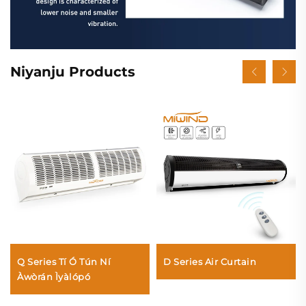
Niyanju Products
Q Series Tí Ó Tún Ní
D Series Air Curtain
Àwòrán Ìyàlópó