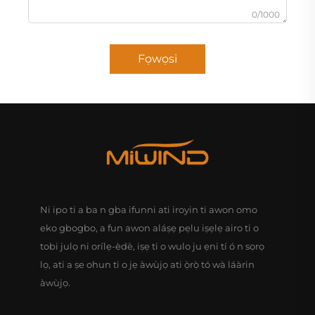
0/1000
Fọwọsi
Ni ipo ti a ba n gba ifunni ati iroyin ti awon omo
eko gbogbo, a fun awon aláṣẹ pẹlu iṣẹlẹ airo ti o
tobi julọ ni orílẹ-èdè, iṣẹ ti o wulo ju ẹni tí ó n sọrọ
lọ, ati a ṣe ohun ti o jẹ àwùjọ ati ọ̀rọ̀ tó wà láàrin
àwùjọ.