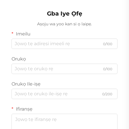
Gba Iye Ọfẹ
Aṣoju wa yoo kan si ọ laipẹ.
Imeilu
0/100
Orukọ
0/100
Orukọ Ile-iṣẹ
0/200
Ifiranṣẹ