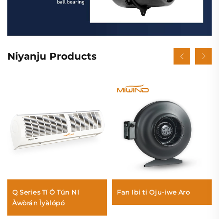
Niyanju Products
Q Series Tí Ó Tún Ní
Fan Ibi ti Oju-iwe Aro
Àwòrán Ìyàlópó