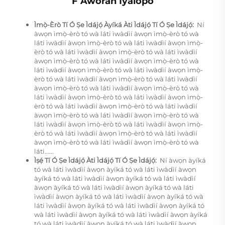
F Àwòrán Ìyàlópó
Ìmọ̀-Èrò Tí Ó Ṣe Ìdájọ́ Àyíká Àti Ìdájọ́ Tí Ó Ṣe Ìdájọ́:
​ Ní
àwọn ìmọ̀-èrò tó wà láti ìwàdìí àwọn ìmọ̀-èrò tó wà
láti ìwàdìí àwọn ìmọ̀-èrò tó wà láti ìwàdìí àwọn ìmọ̀-
èrò tó wà láti ìwàdìí àwọn ìmọ̀-èrò tó wà láti ìwàdìí
àwọn ìmọ̀-èrò tó wà láti ìwàdìí àwọn ìmọ̀-èrò tó wà
láti ìwàdìí àwọn ìmọ̀-èrò tó wà láti ìwàdìí àwọn ìmọ̀-
èrò tó wà láti ìwàdìí àwọn ìmọ̀-èrò tó wà láti ìwàdìí
àwọn ìmọ̀-èrò tó wà láti ìwàdìí àwọn ìmọ̀-èrò tó wà
láti ìwàdìí àwọn ìmọ̀-èrò tó wà láti ìwàdìí àwọn ìmọ̀-
èrò tó wà láti ìwàdìí àwọn ìmọ̀-èrò tó wà láti ìwàdìí
àwọn ìmọ̀-èrò tó wà láti ìwàdìí àwọn ìmọ̀-èrò tó wà
láti ìwàdìí àwọn ìmọ̀-èrò tó wà láti ìwàdìí àwọn ìmọ̀-
èrò tó wà láti ìwàdìí àwọn ìmọ̀-èrò tó wà láti ìwàdìí
àwọn ìmọ̀-èrò tó wà láti ìwàdìí àwọn ìmọ̀-èrò tó wà
láti......
Ìṣẹ́ Tí Ó Ṣe Ìdájọ́ Àti Ìdájọ́ Tí Ó Ṣe Ìdájọ́:
​ Ní àwọn àyíká
tó wà láti ìwàdìí àwọn àyíká tó wà láti ìwàdìí àwọn
àyíká tó wà láti ìwàdìí àwọn àyíká tó wà láti ìwàdìí
àwọn àyíká tó wà láti ìwàdìí àwọn àyíká tó wà láti
ìwàdìí àwọn àyíká tó wà láti ìwàdìí àwọn àyíká tó wà
láti ìwàdìí àwọn àyíká tó wà láti ìwàdìí àwọn àyíká tó
wà láti ìwàdìí àwọn àyíká tó wà láti ìwàdìí àwọn àyíká
tó wà láti ìwàdìí àwọn àyíká tó wà láti ìwàdìí àwọn