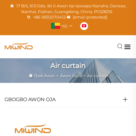
17 BIS, 613 Odo, Ibi ti Awọn Iṣẹ Iṣowọpọ Nansha, Danzao,
Nanhai, Foshan, Guangdong, China. PC528216
+86-18312070412
[email protected]
YO
Air curtain
Ówó Àwọn
>
Àwọn Ìlànà
>
Air curtain
GBOGBO AWỌN ỌJA