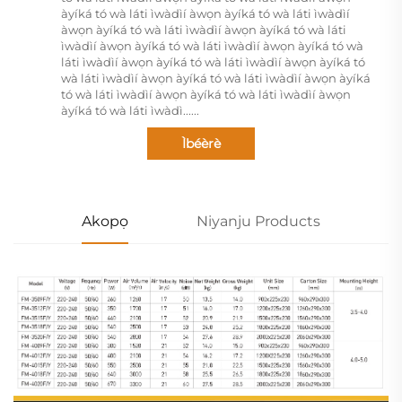
àyíká tó wà láti ìwàdìí àwọn àyíká tó wà láti ìwàdìí
àwọn àyíká tó wà láti ìwàdìí àwọn àyíká tó wà láti
ìwàdìí àwọn àyíká tó wà láti ìwàdìí àwọn àyíká tó wà
láti ìwàdìí àwọn àyíká tó wà láti ìwàdìí àwọn àyíká tó
wà láti ìwàdìí àwọn àyíká tó wà láti ìwàdìí àwọn àyíká
tó wà láti ìwàdìí àwọn àyíká tó wà láti ìwàdìí àwọn
àyíká tó wà láti ìwàdì......
Ìbéèrè
Akopọ
Niyanju Products