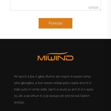
0/1000
Fọwọsi
Ni ipo ti a ba n gba ifunni ati iroyin ti awon omo
eko gbogbo, a fun awon aláṣẹ pẹlu iṣẹlẹ airo ti o
tobi julọ ni orílẹ-èdè, iṣẹ ti o wulo ju ẹni tí ó n sọrọ
lọ, ati a ṣe ohun ti o jẹ àwùjọ ati ọ̀rọ̀ tó wà láàrin
àwùjọ.