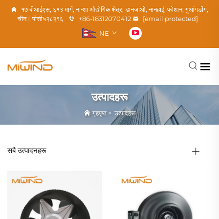
१७ बीआईएस, ६१३ मार्ग, नान्शा औद्योगिक क्षेत्र, डानजाओ, नानहाई, फोशान, गुआंगडोंग,
चीन। पीसी५२८२१६
+86-18312070412
[email protected]
NE
उत्पादहरू
गृहपृष्ठ
>
उत्पादहरू
सबै उत्पादनहरू