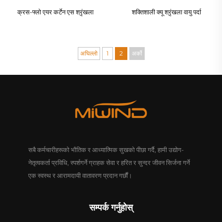
क्रस-फ्लो एयर कर्टेन एस श्रृंखला
शक्तिशाली क्यू श्रृंखला वायु पर्दा
अघिल्लो
1
2
अर्को
सबै कर्मचारीहरूको भौतिक र आध्यात्मिक सुखको पीछा गर्दै, हामी उद्योग-
नेतृत्वकर्ता प्रविधि, स्पर्शगर्ने ग्राहक सेवा र हरित र सुन्दर जीवन सिर्जना गर्ने
एक स्वस्थ र आरामदायी वातावरण प्रदान गर्छौं।
सम्पर्क गर्नुहोस्