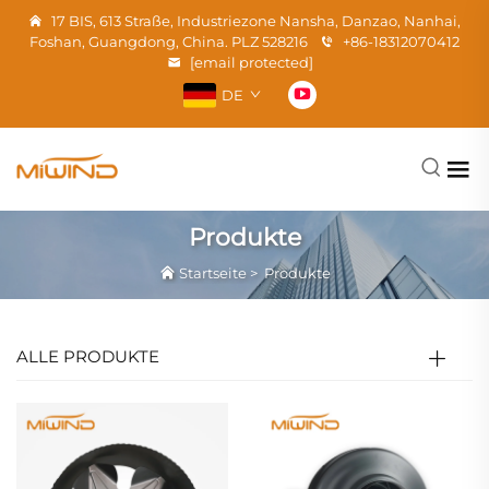
17 BIS, 613 Straße, Industriezone Nansha, Danzao, Nanhai,
Foshan, Guangdong, China. PLZ 528216
+86-18312070412
[email protected]
DE
Produkte
Startseite
>
Produkte
ALLE PRODUKTE