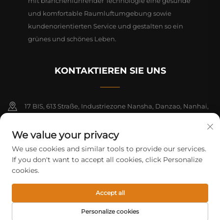
mit branchenführender Technologie eine gesunde
und komfortable Raumluftumgebung sowie
kundenorientierten Service und gestalten so ein
grünes und schönes Leben.
KONTAKTIEREN SIE UNS
17 BIS, 613 Straße, Industriezone Nansha, Danzao, Nanhai,
Foshan, Guangdong, China. PLZ 528216
We value your privacy
+86-18312070412
We use cookies and similar tools to provide our services.
If you don't want to accept all cookies, click Personalize
[email protected]
cookies.
Accept all
Urheberrechte © 2026 Foshan Mifeng Elektrogeräte Co. Alle Rechte
vorbehalten.
Datenschutzrichtlinie
Personalize cookies