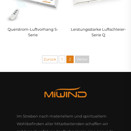
Querstrom-Luftvorhang S-
Leistungsstarke Luftschleier-
Serie
Serie Q
Zurück
1
2
Weiter
Im Streben nach materiellem und spirituellem
Wohlbefinden aller Mitarbeitenden schaffen wir