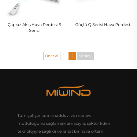
Çapraz Akış Hava Perdesi S
Güçlü Q Serisi Hava Perdesi
Serisi
Önceki
1
2
Sonraki
Tüm çalışanların maddevi ve manevi
mutluluğunu sağlamak amacıyla, sektör lideri
teknolojiyle sağlıklı ve rahat bir hava ortamı,