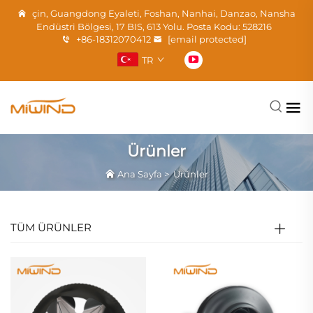
çin, Guangdong Eyaleti, Foshan, Nanhai, Danzao, Nansha
Endüstri Bölgesi, 17 BIS, 613 Yolu. Posta Kodu: 528216
+86-18312070412
[email protected]
TR
Ürünler
Ana Sayfa
>
Ürünler
TÜM ÜRÜNLER