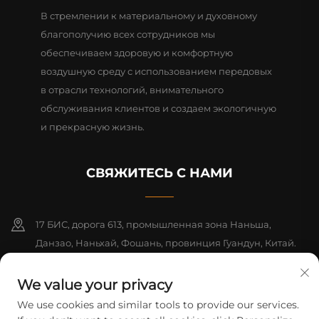
В стремлении к материальному и духовному
благополучию всех сотрудников мы
обеспечиваем здоровую и комфортную
воздушную среду с использованием передовых
в отрасли технологий, внимательного
обслуживания клиентов и создаем экологичную
и прекрасную жизнь.
СВЯЖИТЕСЬ С НАМИ
17 БИС, дорога 613, промышленная зона Наньша,
Данзао, Наньхай, Фошань, провинция Гуандун, Китай.
Почтовый индекс: 528216
We value your privacy
+86-13726355315
We use cookies and similar tools to provide our services.