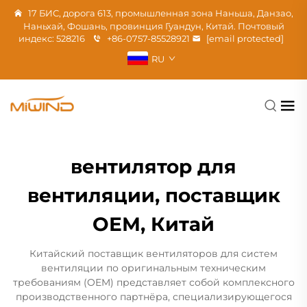
17 БИС, дорога 613, промышленная зона Наньша, Данзао,
Наньхай, Фошань, провинция Гуандун, Китай. Почтовый
индекс: 528216
+86-0757-85528921
[email protected]
RU
вентилятор для
вентиляции, поставщик
ОЕМ, Китай
Китайский поставщик вентиляторов для систем
вентиляции по оригинальным техническим
требованиям (OEM) представляет собой комплексного
производственного партнёра, специализирующегося