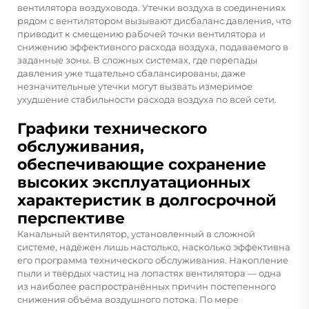
вентилятора воздуховода. Утечки воздуха в соединениях
рядом с вентилятором вызывают дисбаланс давления, что
приводит к смещению рабочей точки вентилятора и
снижению эффективного расхода воздуха, подаваемого в
заданные зоны. В сложных системах, где перепады
давления уже тщательно сбалансированы, даже
незначительные утечки могут вызвать измеримое
ухудшение стабильности расхода воздуха по всей сети.
Графики технического
обслуживания,
обеспечивающие сохранение
высоких эксплуатационных
характеристик в долгосрочной
перспективе
Канальный вентилятор, установленный в сложной
системе, надёжен лишь настолько, насколько эффективна
его программа технического обслуживания. Накопление
пыли и твёрдых частиц на лопастях вентилятора — одна
из наиболее распространённых причин постепенного
снижения объёма воздушного потока. По мере