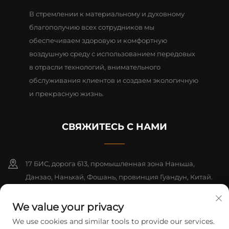
В стремлении к материальному и духовному
благополучию всех сотрудников мы
обеспечиваем здоровую и комфортную
воздушную среду с использованием передовых
в отрасли технологий, внимательного
обслуживания клиентов и создаем экологичную
и прекрасную жизнь.
СВЯЖИТЕСЬ С НАМИ
17 БИС, дорога 613, промышленная зона Наньша,
Данзао, Наньхай, Фошань, провинция Гуандун, Китай.
Почтовый индекс: 528216
We value your privacy
+86-18312070412
We use cookies and similar tools to provide our services.