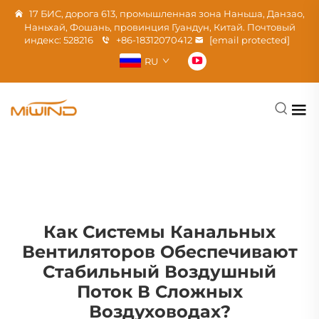
17 БИС, дорога 613, промышленная зона Наньша, Данзао,
Наньхай, Фошань, провинция Гуандун, Китай. Почтовый
индекс: 528216
+86-18312070412
[email protected]
RU
Как Системы Канальных
Вентиляторов Обеспечивают
Стабильный Воздушный
Поток В Сложных
Воздуховодах?