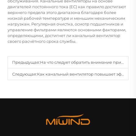
обслуживания. Канальные вентиляторы на основе
двигателей постоянного тока (EC) как правило достигают
верхнего предела этого диапазона благодаря более
низкой рабочей температуре и меньшим механическим
нагрузкам. Регулярная очистка, осмотр подшипников и
управление фильтрами являются основными факторами,
определяющими, достигнет ли канальный вентилятор
своего расчётного срока службы.
Предыдущая:
На что следует обратить внимание при интеграции канального вентилятора в системы отопления, вентиляции и кондиционирования воздуха?
Следующая:
Как канальный вентилятор повышает эффективность воздушного потока в системах вентиляции?