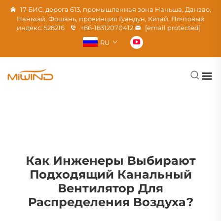
17 БИС, дорога 613, промышленная зона Наньша, Данзао,
Наньхай, Фошань, провинция Гуандун, Китай. Почтовый
индекс: 528216
+86-18312070412
[email protected]
RU
Как Инженеры Выбирают
Подходящий Канальный
Вентилятор Для
Распределения Воздуха?