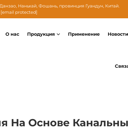
Данзао, Наньхай, Фошань, провинция Гуандун, Китай.
[email protected]
О нас
Продукция
Применение
Новост
Связ
я На Основе Канальны