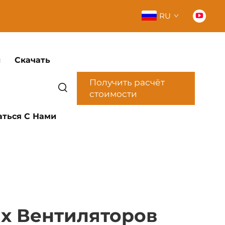
RU
и
Скачать
Получить расчёт
стоимости
аться С Нами
х Вентиляторов