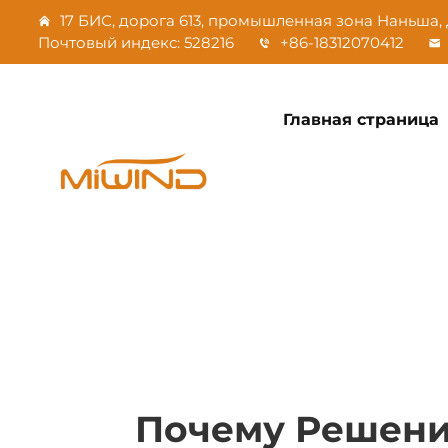
17 БИС, дорога 613, промышленная зона Наньша, 
Почтовый индекс: 528216
+86-18312070412
Главная страница
Почему Решени