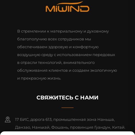
В стремлении к материальному и духовному
благополучию всех сотрудников мы
обеспечиваем здоровую и комфортную
воздушную среду с использованием передовых
в отрасли технологий, внимательного
обслуживания клиентов и создаем экологичную
и прекрасную жизнь.
СВЯЖИТЕСЬ С НАМИ
17 БИС, дорога 613, промышленная зона Наньша,
Данзао, Наньхай, Фошань, провинция Гуандун, Китай.
Почтовый индекс: 528216