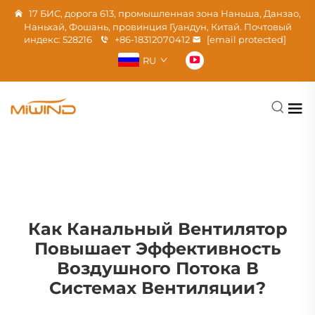
17 БИС, дорога 613, промышленная зона Наньша, Данзао,
Наньхай, Фошань, провинция Гуандун, Китай. Почтовый
индекс: 528216
+86-18312070412
[email protected]
RU
Как Канальный Вентилятор
Повышает Эффективность
Воздушного Потока В
Системах Вентиляции?