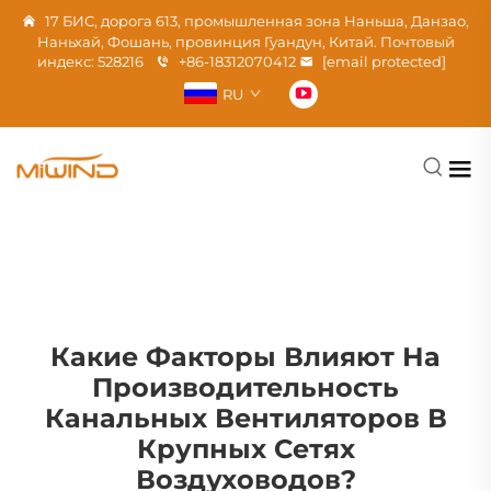
17 БИС, дорога 613, промышленная зона Наньша, Данзао,
Наньхай, Фошань, провинция Гуандун, Китай. Почтовый
индекс: 528216
+86-18312070412
[email protected]
RU
Какие Факторы Влияют На
Производительность
Канальных Вентиляторов В
Крупных Сетях
Воздуховодов?