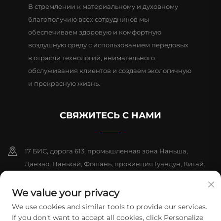
В стремлении к материальному и духовному
благополучию всех сотрудников мы
обеспечиваем здоровую и комфортную
воздушную среду с использованием передовых
в отрасли технологий, внимательного
обслуживания клиентов и создаем экологичную
и прекрасную жизнь.
СВЯЖИТЕСЬ С НАМИ
17 БИС, дорога 613, промышленная зона Наньша,
Данзао, Наньхай, Фошань, провинция Гуандун, Китай.
Почтовый индекс: 528216
We value your privacy
+86-18312070412
We use cookies and similar tools to provide our services.
If you don't want to accept all cookies, click Personalize
[email protected]