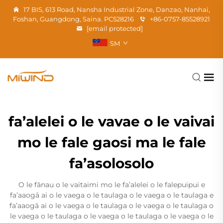
17 BIS, 613 Road, Nansha Industrial Zone, Danzao, Nanhai,
Foshan, Guangdong, Saina. PC528216
+86-0757-85528921
[email protected]
SM
fa’alelei o le vavae o le vaivai
mo le fale gaosi ma le fale
fa’asolosolo
O le fānau o le vaitaimi mo le fa’alelei o le falepuipui e
fa’aaogā ai o le vaega o le taulaga o le vaega o le taulaga e
fa’aaogā ai o le vaega o le taulaga o le vaega o le taulaga o
le vaega o le taulaga o le vaega o le taulaga o le vaega o le