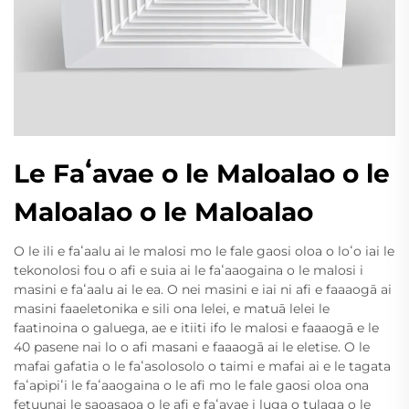
Le Faʻavae o le Maloalao o le
Maloalao o le Maloalao
O le ili e faʻaalu ai le malosi mo le fale gaosi oloa o loʻo iai le
tekonolosi fou o afi e suia ai le faʻaaogaina o le malosi i
masini e faʻaalu ai le ea. O nei masini e iai ni afi e faaaogā ai
masini faaeletonika e sili ona lelei, e matuā lelei le
faatinoina o galuega, ae e itiiti ifo le malosi e faaaogā e le
40 pasene nai lo o afi masani e faaaogā ai le eletise. O le
mafai gafatia o le faʻasolosolo o taimi e mafai ai e le tagata
faʻapipiʻi le faʻaaogaina o le afi mo le fale gaosi oloa ona
fetuunai le saoasaoa o le afi e faʻavae i luga o tulaga o le