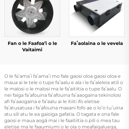
Fan o le Faafoa’i o le
Faʻaolaina o le vevela
Vaitaimi
O le faʻamaʻi faʻamaʻi mo fale gaosi oloa gaosi oloa e
maua ai le tele o tupe faʻaalu e ala i le faʻaleleia atili o
le malosi o le malosi ma le faʻaitiitia o tupe faʻaalu. O
nei faiga faʻafouina faʻafouina faʻaaogaina tekinolosi
afi faʻaaogaina e faʻaalu ai le itiiti ifo eletise
faʻatusatusa i faʻafouina masani fofo ae o loʻo tuʻuina
atu sili atu le ea gaioiga gafatia. O tagata e ona fale
gaosi e maua aogā mai i le faaitiitia o pili o mea tau
eletise ma le faaumiumi o le ola o meafaigaluega,