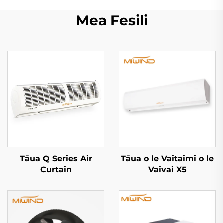
Mea Fesili
Tāua Q Series Air
Tāua o le Vaitaimi o le
Curtain
Vaivai X5