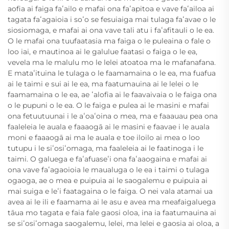
aofia ai faiga faʻailo e mafai ona faʻapitoa e vave faʻailoa ai
tagata faʻagaioia i soʻo se fesuiaiga mai tulaga faʻavae o le
siosiomaga, e mafai ai ona vave tali atu i faʻafitauli o le ea.
O le mafai ona tuufaatasia ma faiga o le puleaina o fale o
loo iai, e mautinoa ai le galulue faatasi o faiga o le ea,
vevela ma le malulu mo le lelei atoatoa ma le mafanafana.
E mataʻituina le tulaga o le faamamaina o le ea, ma fuafua
ai le taimi e sui ai le ea, ma faatumauina ai le lelei o le
faamamaina o le ea, ae ʻalofia ai le faavaivaia o le faiga ona
o le pupuni o le ea. O le faiga e pulea ai le masini e mafai
ona fetuutuunai i le aʻoaʻoina o mea, ma e faaauau pea ona
faaleleia le auala e faaaogā ai le masini e faavae i le auala
moni e faaaogā ai ma le auala e toe iloilo ai mea o loo
tutupu i le siʻosiʻomaga, ma faaleleia ai le faatinoga i le
taimi. O galuega e faʻafuaseʻi ona faʻaaogaina e mafai ai
ona vave faʻagaoioia le maualuga o le ea i taimi o tulaga
ogaoga, ae o mea e puipuia ai le saogalemu e puipuia ai
mai suiga e leʻi faatagaina o le faiga. O nei vala atamai ua
avea ai le ili e faamama ai le asu e avea ma meafaigaluega
tāua mo tagata e faia fale gaosi oloa, ina ia faatumauina ai
se siʻosiʻomaga saogalemu, lelei, ma lelei e gaosia ai oloa, a