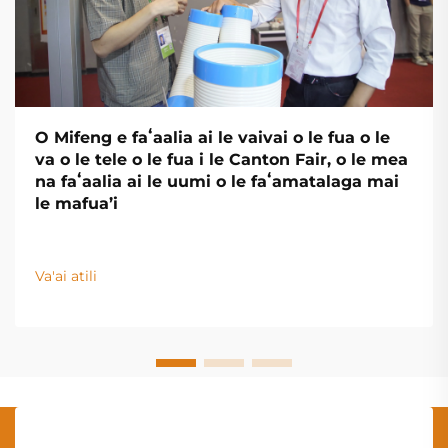
O Mifeng e faʻaalia ai le vaivai o le fua o le
va o le tele o le fua i le Canton Fair, o le mea
na faʻaalia ai le uumi o le faʻamatalaga mai
le mafua’i
Va'ai atili