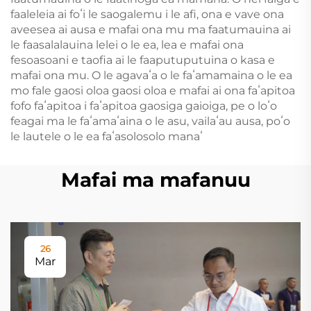
faaleleia ai foʻi le saogalemu i le afi, ona e vave ona
aveesea ai ausa e mafai ona mu ma faatumauina ai
le faasalalauina lelei o le ea, lea e mafai ona
fesoasoani e taofia ai le faaputuputuina o kasa e
mafai ona mu. O le agavaʻa o le faʻamamaina o le ea
mo fale gaosi oloa gaosi oloa e mafai ai ona faʻapitoa
fofo faʻapitoa i faʻapitoa gaosiga gaioiga, pe o loʻo
feagai ma le faʻamaʻaina o le asu, vailaʻau ausa, poʻo
le lautele o le ea faʻasolosolo manaʻ
Mafai ma mafanuu
26
Mar