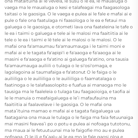
ona mataituina ai le vevela, le susū o le ea, le maualuga o
vaega ma le maualuga o kesi e talafeagai ma faagasologa
taitasi o le gaosiga. O le vaega e pulea ai le fale e mafai ai e
pule o fale ona faatulaga ni faasologa o le ea e fetaui ma
galuega o le gaosiga, e otometi lava ona faateleina le tafe o
le ea i taimi o galuega e tele ai le malosi ma faaitiitia ai le
tele o le ea i taimi e lē tele ai le malosi o le malosi. O le
mafai ona fa'amaumau fa'amaumauga i le taimi moni e
mafai ai e le tagata fa'apipi'i e fa'aaoga e fa'aaoga ai le
masini e fa'aaoga e fa'atino ai galuega fa'atino, ona tausia
fa'amaumauga auiliili o tulaga o le si'osi'omaga, e
lagolagoina ai taumafaiga e fa'atonut O le faiga o le
auiliiliga o le auiliiliga o le auiliiliga o faamatalaga o
faatinoga o le talafaasolopito e fuafua ai manaoga mo le
tausiga ma le faaleleia o tulaga tau faagaoioiga, e taofia ai
le le manuia o meafaigaluega e leʻi mafaufauina ma
faaitiitia ai faalavelave i le gaosiga. O le mafai ona
mataʻituina mamao e mafai ai e tagata faigaluega ua
faatagaina ona maua le tulaga o le faiga ma faia fetuunaiga
mai masini feaveaʻi po o potu e pulea ai nofoaga tutotonu,
ma maua ai le fetuutuunai ma le faigofie mo au e pulea
nofoaga. O le ili e faʻaalu ai le ea mo le fale gaosi oloa e