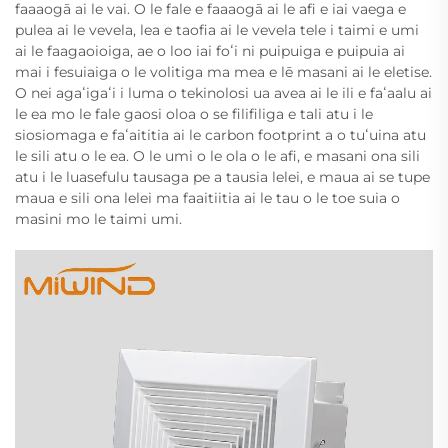
faaaogā ai le vai. O le fale e faaaogā ai le afi e iai vaega e
pulea ai le vevela, lea e taofia ai le vevela tele i taimi e umi
ai le faagaoioiga, ae o loo iai foʻi ni puipuiga e puipuia ai
mai i fesuiaiga o le volitiga ma mea e lē masani ai le eletise.
O nei agaʻigaʻi i luma o tekinolosi ua avea ai le ili e faʻaalu ai
le ea mo le fale gaosi oloa o se filifiliga e tali atu i le
siosiomaga e faʻaititia ai le carbon footprint a o tuʻuina atu
le sili atu o le ea. O le umi o le ola o le afi, e masani ona sili
atu i le luasefulu tausaga pe a tausia lelei, e maua ai se tupe
maua e sili ona lelei ma faaitiitia ai le tau o le toe suia o
masini mo le taimi umi.