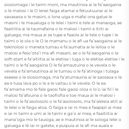
siosiomaga i le taimi moni, ma mautinoa ai le faʻaaogaina
o le malosi i le O lenei faiga atamai e fetuutuunai ai le
saoasaoa o le masini, o lona uiga e mafai ona galue le
masini i le maualuga o le lelei i taimi e tele ai manaoga, ae
faaitiitia ai le taumafaina o le malosi i taimi e itiiti ai
galuega, ma maua ai se tupe e faaola ai le tele o tupe i le
taimi o le ola o le O le mamanu o le afi ua faʻaaogaina ai le
tekinolosi o maneta tumau e faʻaumatia ai le leiloa o le
malosi e fesoʻotaʻi ma afi masani, ae o le faʻaaogaina o le
soft-start e faʻaitiitia ai le eletise i luga o le eletise eletise i le
taimi o le faʻaaogaina O le faʻamautuina o le vevela o le
vevela e faʻamautinoa ai le tumau o le faʻatinoga i tulaga
eseese o le siosiomaga, ma faʻatumauina ai le saosaoa o le
ea e tusa lava po o le a le vaitau o le vevela. O le ea
faʻamama mo le fale gaosi fale gaosi oloa o loʻo iai foʻi le
malosi faʻafouina o le taofiofia e toe maua ai le malosi i
taimi o le faʻasolosolo o le faʻasolosolo, ma faʻaleleia atili ai
le lelei o le faiga atoa. O faiga e iai ni mea e faapipii ai mea
e iai ni taimi e umi ai le taimi e gaʻo ai mea, e faaitiitia ai
manaʻoga mo le tausiga, ae e mautinoa ai le sologa lelei o
galuega e lē iai ni gatete, e puipuia ai le afi ma auala e