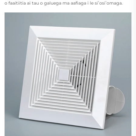
o faaitiitia ai tau o galuega ma aafiaga i le siʻosiʻomaga.