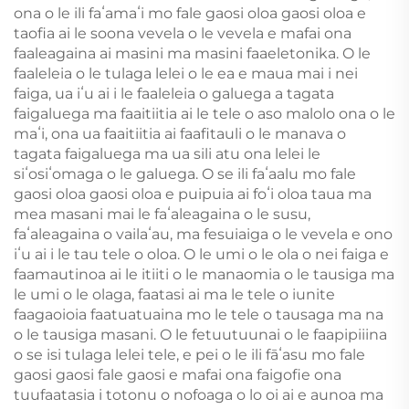
ona o le ili faʻamaʻi mo fale gaosi oloa gaosi oloa e
taofia ai le soona vevela o le vevela e mafai ona
faaleagaina ai masini ma masini faaeletonika. O le
faaleleia o le tulaga lelei o le ea e maua mai i nei
faiga, ua iʻu ai i le faaleleia o galuega a tagata
faigaluega ma faaitiitia ai le tele o aso malolo ona o le
maʻi, ona ua faaitiitia ai faafitauli o le manava o
tagata faigaluega ma ua sili atu ona lelei le
siʻosiʻomaga o le galuega. O se ili faʻaalu mo fale
gaosi oloa gaosi oloa e puipuia ai foʻi oloa taua ma
mea masani mai le faʻaleagaina o le susu,
faʻaleagaina o vailaʻau, ma fesuiaiga o le vevela e ono
iʻu ai i le tau tele o oloa. O le umi o le ola o nei faiga e
faamautinoa ai le itiiti o le manaomia o le tausiga ma
le umi o le olaga, faatasi ai ma le tele o iunite
faagaoioia faatuatuaina mo le tele o tausaga ma na
o le tausiga masani. O le fetuutuunai o le faapipiiina
o se isi tulaga lelei tele, e pei o le ili fāʻasu mo fale
gaosi gaosi fale gaosi e mafai ona faigofie ona
tuufaatasia i totonu o nofoaga o lo oi ai e aunoa ma