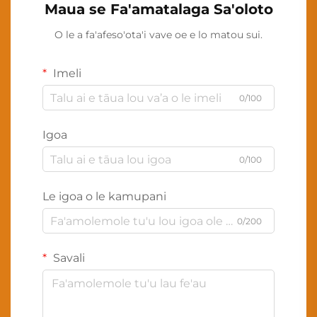
Maua se Fa'amatalaga Sa'oloto
O le a fa'afeso'ota'i vave oe e lo matou sui.
Imeli
0/100
Igoa
0/100
Le igoa o le kamupani
0/200
Savali