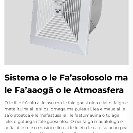
Sistema o le Fa’asolosolo ma
le Fa’aaogā o le Atmoasfera
O le ili e faʻaalu ai le asu mo le fale gaosi oloa e iai ni faiga e
mataʻituina ai le siʻosiʻomaga ma pulea ai, lea e maua ai le
saʻo atoatoa e lē mafaatusalia i le faatumauina o tulaga
lelei o galuega i fale gaosi oloa. O nei faiga maualuluga e
aofia ai le tele o masini e iloa ai le lelei o le ea e faaauau pea