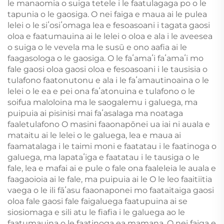
le manaomia o suiga tetele i le faatulagaga po o le
tapunia o le gaosiga. O nei faiga e maua ai le pulea
lelei o le siʻosiʻomaga lea e fesoasoani i tagata gaosi
oloa e faatumauina ai le lelei o oloa e ala i le aveesea
o suiga o le vevela ma le susū e ono aafia ai le
faagasologa o le gaosiga. O le faʻamaʻi faʻamaʻi mo
fale gaosi oloa gaosi oloa e fesoasoani i le tausisia o
tulafono faatonutonu e ala i le faʻamautinoaina o le
lelei o le ea e pei ona faʻatonuina e tulafono o le
soifua maloloina ma le saogalemu i galuega, ma
puipuia ai pisinisi mai faʻasalaga ma noataga
faaletulafono O masini faaonapōnei ua iai ni auala e
mataitu ai le lelei o le galuega, lea e maua ai
faamatalaga i le taimi moni e faatatau i le faatinoga o
galuega, ma lapataʻiga e faatatau i le tausiga o le
fale, lea e mafai ai e pule o fale ona faaleleia le auala e
faagaoioia ai le fale, ma puipuia ai le O le leo faaitiitia
vaega o le ili fāʻasu faaonaponei mo faataitaiga gaosi
oloa fale gaosi fale faigaluega faatupuina ai se
siosiomaga e sili atu le fiafia i le galuega ao le
faatumauina o le faatinoga ea mamana. O nei faiga e